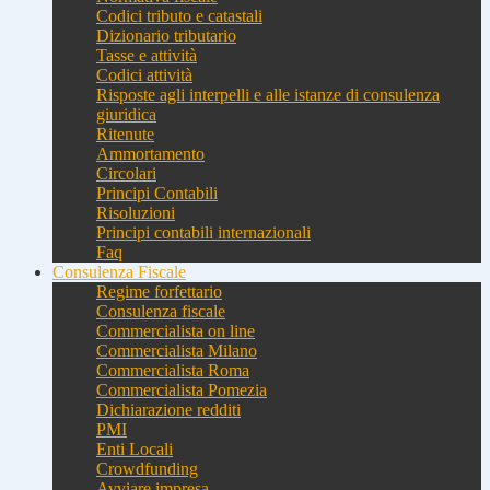
Codici tributo e catastali
Dizionario tributario
Tasse e attività
Codici attività
Risposte agli interpelli e alle istanze di consulenza
giuridica
Ritenute
Ammortamento
Circolari
Principi Contabili
Risoluzioni
Principi contabili internazionali
Faq
Consulenza Fiscale
Regime forfettario
Consulenza fiscale
Commercialista on line
Commercialista Milano
Commercialista Roma
Commercialista Pomezia
Dichiarazione redditi
PMI
Enti Locali
Crowdfunding
Avviare impresa