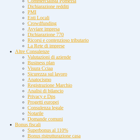
Commercialista Pomezia
Dichiarazione redditi
PMI
Enti Locali
Crowdfunding
Avviare impresa
Dichiarazione 770
Ricorsi e contenzioso tributario
La Rete di imprese
Altre Consulenze
Valutazioni di aziende
Business plan
Visura Cciaa
Sicurezza sul lavoro
Anatocismo
Registrazione Marchio
Analisi di bilancio
Privacy e Dps
Progetti europei
Consulenza legale
Notarile
Domande comuni
Bonus fiscali
Superbonus al 110%
Bonus ristrutturazione casa