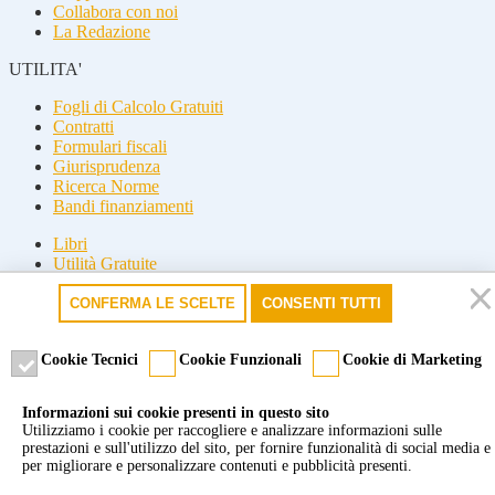
Collabora con noi
La Redazione
UTILITA'
Fogli di Calcolo Gratuiti
Contratti
Formulari fiscali
Giurisprudenza
Ricerca Norme
Bandi finanziamenti
Libri
Utilità Gratuite
Guide fiscali
CONFERMA LE SCELTE
CONSENTI TUTTI
Seguici
Seguici
Cookie Tecnici
Cookie Funzionali
Cookie di Marketing
© 2026 Misterfisco. Tutti i diritti sono riservati, è vietata anche la
Informazioni sui cookie presenti in questo sito
riproduzione parziale.
Utilizziamo i cookie per raccogliere e analizzare informazioni sulle
Marchio registrato dello Studio Commercialista Di Michele di Roma
prestazioni e sull'utilizzo del sito, per fornire funzionalità di social media e
e Milano. P.Iva 09277651007 -
Cookie policy
-
Privacy policy
per migliorare e personalizzare contenuti e pubblicità presenti.
Powered by Tun2U