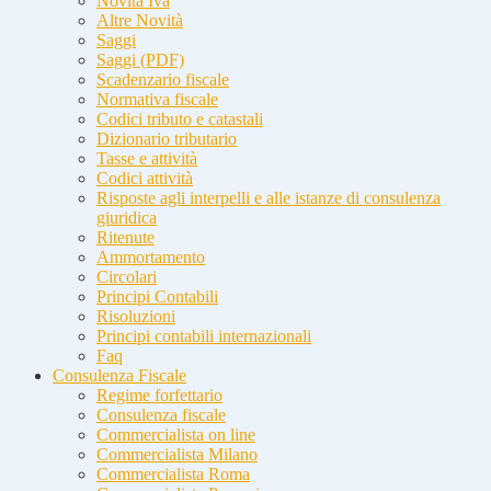
Novità Iva
Altre Novità
Saggi
Saggi (PDF)
Scadenzario fiscale
Normativa fiscale
Codici tributo e catastali
Dizionario tributario
Tasse e attività
Codici attività
Risposte agli interpelli e alle istanze di consulenza
giuridica
Ritenute
Ammortamento
Circolari
Principi Contabili
Risoluzioni
Principi contabili internazionali
Faq
Consulenza Fiscale
Regime forfettario
Consulenza fiscale
Commercialista on line
Commercialista Milano
Commercialista Roma