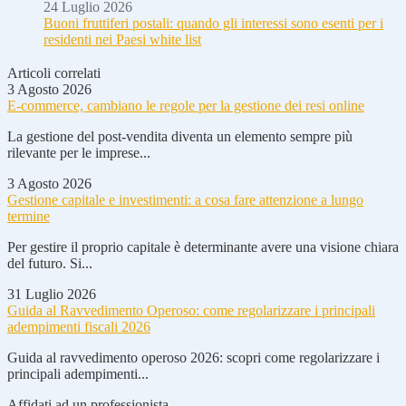
24 Luglio 2026
Buoni fruttiferi postali: quando gli interessi sono esenti per i
residenti nei Paesi white list
Articoli correlati
3 Agosto 2026
E-commerce, cambiano le regole per la gestione dei resi online
La gestione del post-vendita diventa un elemento sempre più
rilevante per le imprese...
3 Agosto 2026
Gestione capitale e investimenti: a cosa fare attenzione a lungo
termine
Per gestire il proprio capitale è determinante avere una visione chiara
del futuro. Si...
31 Luglio 2026
Guida al Ravvedimento Operoso: come regolarizzare i principali
adempimenti fiscali 2026
Guida al ravvedimento operoso 2026: scopri come regolarizzare i
principali adempimenti...
Affidati ad un professionista