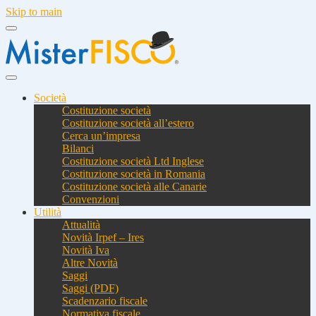
Skip to main
Società
Costituzione società
Costituzione società all’estero
Cerca un’impresa
Bilanci
Costituzione società Ltd Inglese
Costituzione società in Romania
Costituzione società alle Canarie
Convenzioni
Utilità
Attualità
Novità Irpef – Ires
Novità Iva
Altre Novità
Saggi
Saggi (PDF)
Scadenzario fiscale
Normativa fiscale