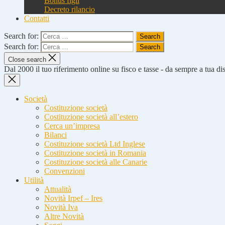
Bonus figli
Decreto rilancio
Contatti
Search for:
Search for:
Close search
Dal 2000 il tuo riferimento online su fisco e tasse - da sempre a tua d
Società
Costituzione società
Costituzione società all’estero
Cerca un’impresa
Bilanci
Costituzione società Ltd Inglese
Costituzione società in Romania
Costituzione società alle Canarie
Convenzioni
Utilità
Attualità
Novità Irpef – Ires
Novità Iva
Altre Novità