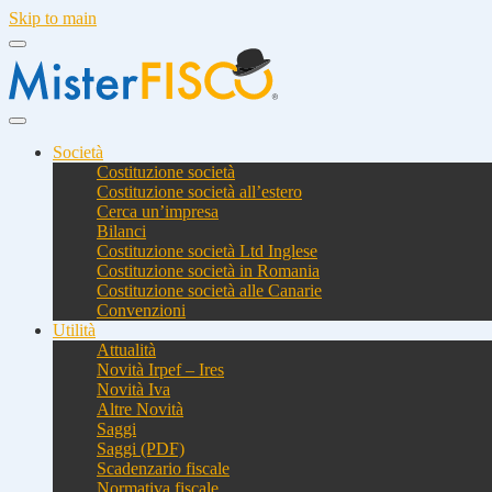
Skip to main
Società
Costituzione società
Costituzione società all’estero
Cerca un’impresa
Bilanci
Costituzione società Ltd Inglese
Costituzione società in Romania
Costituzione società alle Canarie
Convenzioni
Utilità
Attualità
Novità Irpef – Ires
Novità Iva
Altre Novità
Saggi
Saggi (PDF)
Scadenzario fiscale
Normativa fiscale