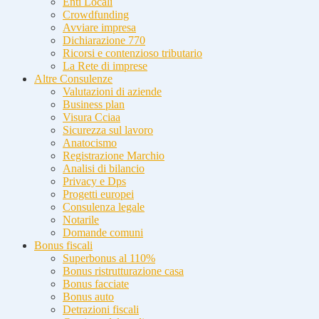
Enti Locali
Crowdfunding
Avviare impresa
Dichiarazione 770
Ricorsi e contenzioso tributario
La Rete di imprese
Altre Consulenze
Valutazioni di aziende
Business plan
Visura Cciaa
Sicurezza sul lavoro
Anatocismo
Registrazione Marchio
Analisi di bilancio
Privacy e Dps
Progetti europei
Consulenza legale
Notarile
Domande comuni
Bonus fiscali
Superbonus al 110%
Bonus ristrutturazione casa
Bonus facciate
Bonus auto
Detrazioni fiscali