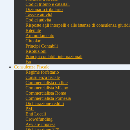
Codici tributo e catastali
Dizionario tributario
Tasse e attività
Codici attività
Risposte agli interpelli e alle istanze di consulenza giurid
Ritenute
Ammortamento
Circolari
Principi Contabili
Risoluzioni
Principi contabili internazionali
Faq
Consulenza Fiscale
Regime forfettario
Consulenza fiscale
Commercialista on line
Commercialista Milano
Commercialista Roma
Commercialista Pomezia
Dichiarazione redditi
PMI
Enti Locali
Crowdfunding
Avviare impresa
Dichiarazione 770