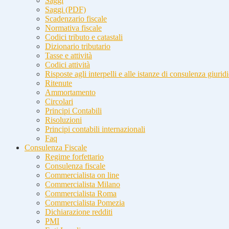
Saggi
Saggi (PDF)
Scadenzario fiscale
Normativa fiscale
Codici tributo e catastali
Dizionario tributario
Tasse e attività
Codici attività
Risposte agli interpelli e alle istanze di consulenza giurid
Ritenute
Ammortamento
Circolari
Principi Contabili
Risoluzioni
Principi contabili internazionali
Faq
Consulenza Fiscale
Regime forfettario
Consulenza fiscale
Commercialista on line
Commercialista Milano
Commercialista Roma
Commercialista Pomezia
Dichiarazione redditi
PMI