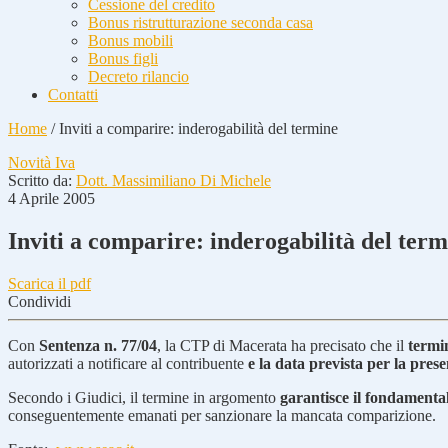
Cessione del credito
Bonus ristrutturazione seconda casa
Bonus mobili
Bonus figli
Decreto rilancio
Contatti
Home
/
Inviti a comparire: inderogabilità del termine
Novità Iva
Scritto da:
Dott. Massimiliano Di Michele
4 Aprile 2005
Inviti a comparire: inderogabilità del ter
Scarica il pdf
Condividi
Con
Sentenza n. 77/04
, la CTP di Macerata ha precisato che il
termin
autorizzati a notificare al contribuente
e la data prevista per la pres
Secondo i Giudici, il termine in argomento
garantisce il fondamental
conseguentemente emanati per sanzionare la mancata comparizione.