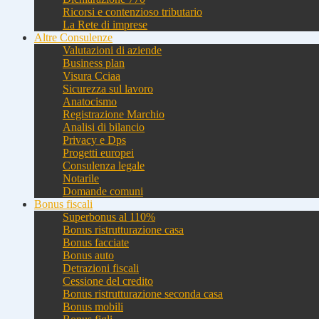
Ricorsi e contenzioso tributario
La Rete di imprese
Altre Consulenze
Valutazioni di aziende
Business plan
Visura Cciaa
Sicurezza sul lavoro
Anatocismo
Registrazione Marchio
Analisi di bilancio
Privacy e Dps
Progetti europei
Consulenza legale
Notarile
Domande comuni
Bonus fiscali
Superbonus al 110%
Bonus ristrutturazione casa
Bonus facciate
Bonus auto
Detrazioni fiscali
Cessione del credito
Bonus ristrutturazione seconda casa
Bonus mobili