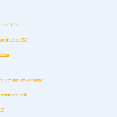
ale del 10%
ione Irpef del 65%
sferta
a la misura anti-evasione
cazioni dell’AdE
-UE