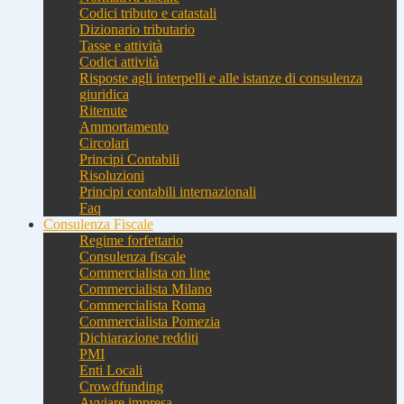
Codici tributo e catastali
Dizionario tributario
Tasse e attività
Codici attività
Risposte agli interpelli e alle istanze di consulenza
giuridica
Ritenute
Ammortamento
Circolari
Principi Contabili
Risoluzioni
Principi contabili internazionali
Faq
Consulenza Fiscale
Regime forfettario
Consulenza fiscale
Commercialista on line
Commercialista Milano
Commercialista Roma
Commercialista Pomezia
Dichiarazione redditi
PMI
Enti Locali
Crowdfunding
Avviare impresa