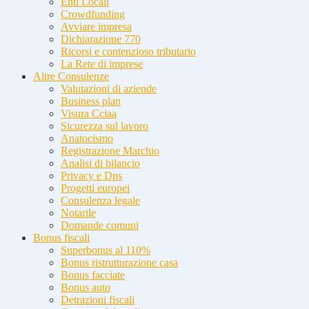
Enti Locali
Crowdfunding
Avviare impresa
Dichiarazione 770
Ricorsi e contenzioso tributario
La Rete di imprese
Altre Consulenze
Valutazioni di aziende
Business plan
Visura Cciaa
Sicurezza sul lavoro
Anatocismo
Registrazione Marchio
Analisi di bilancio
Privacy e Dps
Progetti europei
Consulenza legale
Notarile
Domande comuni
Bonus fiscali
Superbonus al 110%
Bonus ristrutturazione casa
Bonus facciate
Bonus auto
Detrazioni fiscali