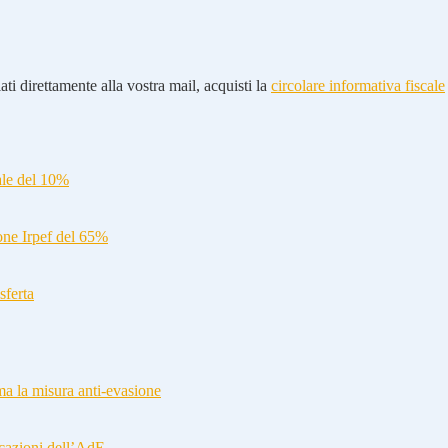
ti direttamente alla vostra mail, acquisti la
circolare informativa fiscale
ale del 10%
ione Irpef del 65%
sferta
a la misura anti-evasione
cazioni dell’AdE