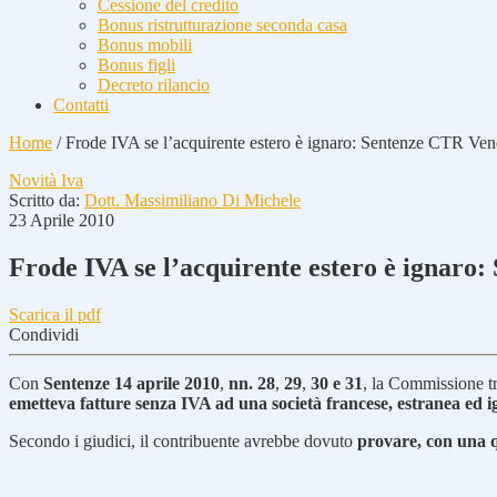
Cessione del credito
Bonus ristrutturazione seconda casa
Bonus mobili
Bonus figli
Decreto rilancio
Contatti
Home
/
Frode IVA se l’acquirente estero è ignaro: Sentenze CTR Ven
Novità Iva
Scritto da:
Dott. Massimiliano Di Michele
23 Aprile 2010
Frode IVA se l’acquirente estero è ignaro
Scarica il pdf
Condividi
Con
Sentenze 14 aprile 2010
,
nn. 28
,
29
,
30 e 31
, la Commissione tr
emetteva fatture senza IVA ad una società francese, estranea ed i
Secondo i giudici, il contribuente avrebbe dovuto
provare, con una q