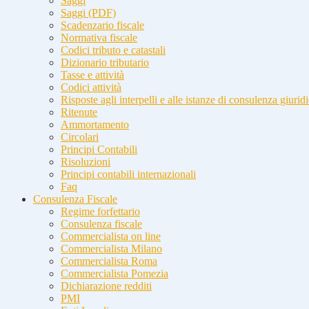
Saggi
Saggi (PDF)
Scadenzario fiscale
Normativa fiscale
Codici tributo e catastali
Dizionario tributario
Tasse e attività
Codici attività
Risposte agli interpelli e alle istanze di consulenza giurid
Ritenute
Ammortamento
Circolari
Principi Contabili
Risoluzioni
Principi contabili internazionali
Faq
Consulenza Fiscale
Regime forfettario
Consulenza fiscale
Commercialista on line
Commercialista Milano
Commercialista Roma
Commercialista Pomezia
Dichiarazione redditi
PMI