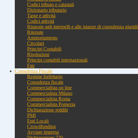
Codici tributo e catastali
Dizionario tributario
Tasse e attività
Codici attività
Risposte agli interpelli e alle istanze di consulenza giurid
Ritenute
Ammortamento
Circolari
Principi Contabili
Risoluzioni
Principi contabili internazionali
Faq
Consulenza Fiscale
Regime forfettario
Consulenza fiscale
Commercialista on line
Commercialista Milano
Commercialista Roma
Commercialista Pomezia
Dichiarazione redditi
PMI
Enti Locali
Crowdfunding
Avviare impresa
Dichiarazione 770