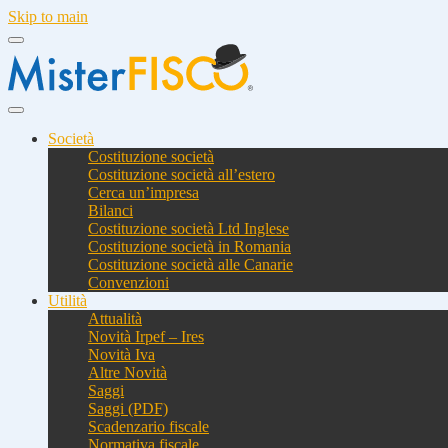
Skip to main
Società
Costituzione società
Costituzione società all’estero
Cerca un’impresa
Bilanci
Costituzione società Ltd Inglese
Costituzione società in Romania
Costituzione società alle Canarie
Convenzioni
Utilità
Attualità
Novità Irpef – Ires
Novità Iva
Altre Novità
Saggi
Saggi (PDF)
Scadenzario fiscale
Normativa fiscale