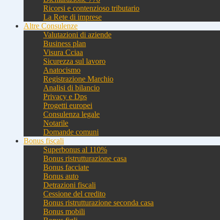
Ricorsi e contenzioso tributario
La Rete di imprese
Altre Consulenze
Valutazioni di aziende
Business plan
Visura Cciaa
Sicurezza sul lavoro
Anatocismo
Registrazione Marchio
Analisi di bilancio
Privacy e Dps
Progetti europei
Consulenza legale
Notarile
Domande comuni
Bonus fiscali
Superbonus al 110%
Bonus ristrutturazione casa
Bonus facciate
Bonus auto
Detrazioni fiscali
Cessione del credito
Bonus ristrutturazione seconda casa
Bonus mobili