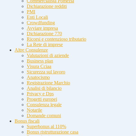
Commercialista Pomezia
Dichiarazione redditi
PMI
Enti Locali
Crowdfunding
Avviare impresa
Dichiarazione 770
Ricorsi e contenzioso tributario
La Rete di imprese
Altre Consulenze
Valutazioni di aziende
Business plan
Visura Cciaa
Sicurezza sul lavoro
Anatocismo
Registrazione Marchio
Analisi di bilancio
Privacy e Dps
Progetti europei
Consulenza legale
Notarile
Domande comuni
Bonus fiscali
Superbonus al 110%
Bonus ristrutturazione casa