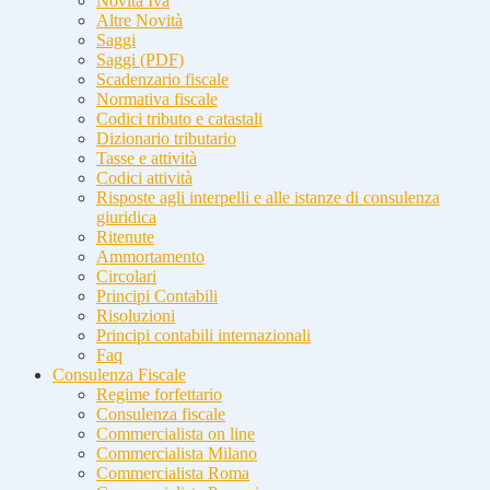
Novità Iva
Altre Novità
Saggi
Saggi (PDF)
Scadenzario fiscale
Normativa fiscale
Codici tributo e catastali
Dizionario tributario
Tasse e attività
Codici attività
Risposte agli interpelli e alle istanze di consulenza
giuridica
Ritenute
Ammortamento
Circolari
Principi Contabili
Risoluzioni
Principi contabili internazionali
Faq
Consulenza Fiscale
Regime forfettario
Consulenza fiscale
Commercialista on line
Commercialista Milano
Commercialista Roma