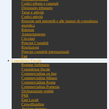
Codici tributo e catastali
Dizionario tributario
Tasse e attività
Codici attività
Risposte agli interpelli e alle istanze di consulenza
giuridica
Ritenute
Ammortamento
Circolari
Principi Contabili
Risoluzioni
Principi contabili internazionali
Faq
Consulenza Fiscale
Regime forfettario
Consulenza fiscale
Commercialista on line
Commercialista Milano
Commercialista Roma
Commercialista Pomezia
Dichiarazione redditi
PMI
Enti Locali
Crowdfunding
Avviare impresa