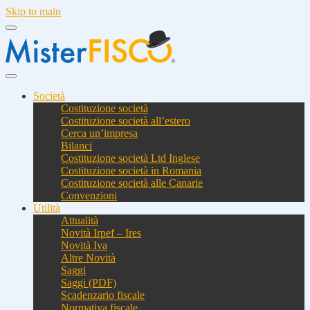
Skip to main
Società
Costituzione società
Costituzione società all’estero
Cerca un’impresa
Bilanci
Costituzione società Ltd Inglese
Costituzione società in Romania
Costituzione società alle Canarie
Convenzioni
Utilità
Attualità
Novità Irpef – Ires
Novità Iva
Altre Novità
Saggi
Saggi (PDF)
Scadenzario fiscale
Normativa fiscale