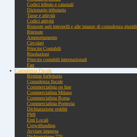
Codici tributo e catastali
Dizionario tributario
Tasse e attività
Codici attività
Risposte agli interpelli e alle istanze di consulenza giurid
Ritenute
Ammortamento
Circolari
Principi Contabili
Risoluzioni
Principi contabili internazionali
Faq
Consulenza Fiscale
Regime forfettario
Consulenza fiscale
Commercialista on line
Commercialista Milano
Commercialista Roma
Commercialista Pomezia
Dichiarazione redditi
PMI
Enti Locali
Crowdfunding
Avviare impresa
Dichiarazione 770