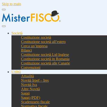
Skip to main
Società
Costituzione società
Costituzione società all’estero
Cerca un’impresa
Bilanci
Costituzione società Ltd Inglese
Costituzione società in Romania
Costituzione società alle Canarie
Convenzioni
Utilità
Attualità
Novità Irpef – Ires
Novità Iva
Altre Novità
Saggi
Saggi (PDF)
Scadenzario fiscale
Normativa fiscale