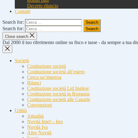
Bonus figli
Decreto rilancio
Contatti
Search for:
Search for:
Close search
Dal 2000 il tuo riferimento online su fisco e tasse - da sempre a tua d
Società
Costituzione società
Costituzione società all’estero
Cerca un’impresa
Bilanci
Costituzione società Ltd Inglese
Costituzione società in Romania
Costituzione società alle Canarie
Convenzioni
Utilità
Attualità
Novità Irpef – Ires
Novità Iva
Altre Novità