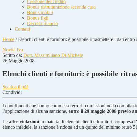
Cessione del credito
Bonus ristrutturazione seconda casa
Bonus mobili
Bonus figli
Decreto rilancio
Contatti
Home
/
Elenchi clienti e fornitori: è possibile ritrasmettere i dati ent
Novità Iva
Scritto da:
Dott. Massimiliano Di Michele
26 Maggio 2008
Elenchi clienti e fornitori: è possibile ritr
Scarica il pdf
Condividi
I contribuenti che hanno commesso errori o omissioni nella compilazi
l’applicazione di alcuna sanzione,
entro il 29 maggio 2008 previo an
Le
altre violazioni
in materia di elenchi clienti e fornitori, compresa
l
elenco infedele, la sanzione è ridotta ad un quinto del minimo (euro 5