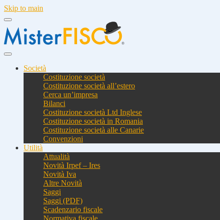
Skip to main
Società
Costituzione società
Costituzione società all’estero
Cerca un’impresa
Bilanci
Costituzione società Ltd Inglese
Costituzione società in Romania
Costituzione società alle Canarie
Convenzioni
Utilità
Attualità
Novità Irpef – Ires
Novità Iva
Altre Novità
Saggi
Saggi (PDF)
Scadenzario fiscale
Normativa fiscale