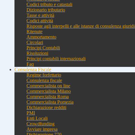
Codici tributo e catastali
Dizionario tributario
Tasse e attività
Codici attività
Risposte agli interpelli e alle istanze di consulenza giurid
Ritenute
Ammortamento
Circolari
Principi Contabili
Risoluzioni
Principi contabili internazionali
Faq
Consulenza Fiscale
Regime forfettario
Consulenza fiscale
Commercialista on line
Commercialista Milano
Commercialista Roma
Commercialista Pomezia
Dichiarazione redditi
PMI
Enti Locali
Crowdfunding
Avviare impresa
Dichiarazione 770