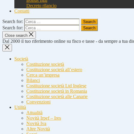
Bonus figli
Decreto rilancio
Contatti
Search for:
Search for:
Close search
Dal 2000 il tuo riferimento online su fisco e tasse - da sempre a tua d
Società
Costituzione società
Costituzione società all’estero
Cerca un’impresa
Bilanci
Costituzione società Ltd Inglese
Costituzione società in Romania
Costituzione società alle Canarie
Convenzioni
Utilità
Attualità
Novità Irpef – Ires
Novità Iva
Altre Novità