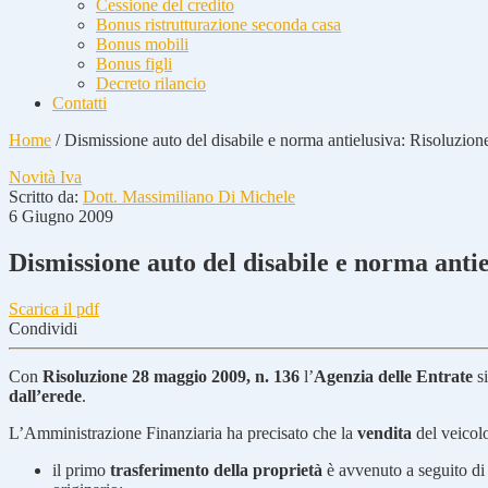
Cessione del credito
Bonus ristrutturazione seconda casa
Bonus mobili
Bonus figli
Decreto rilancio
Contatti
Home
/
Dismissione auto del disabile e norma antielusiva: Risoluzione
Novità Iva
Scritto da:
Dott. Massimiliano Di Michele
6 Giugno 2009
Dismissione auto del disabile e norma antie
Scarica il pdf
Condividi
Con
Risoluzione 28 maggio 2009, n. 136
l’
Agenzia delle Entrate
si
dall’erede
.
L’Amministrazione Finanziaria ha precisato che la
vendita
del veicol
il primo
trasferimento della proprietà
è avvenuto a seguito d