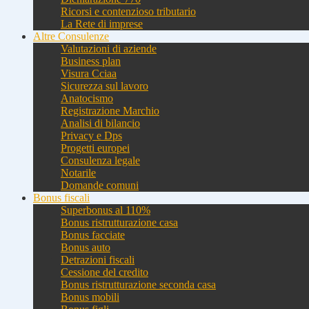
Ricorsi e contenzioso tributario
La Rete di imprese
Altre Consulenze
Valutazioni di aziende
Business plan
Visura Cciaa
Sicurezza sul lavoro
Anatocismo
Registrazione Marchio
Analisi di bilancio
Privacy e Dps
Progetti europei
Consulenza legale
Notarile
Domande comuni
Bonus fiscali
Superbonus al 110%
Bonus ristrutturazione casa
Bonus facciate
Bonus auto
Detrazioni fiscali
Cessione del credito
Bonus ristrutturazione seconda casa
Bonus mobili