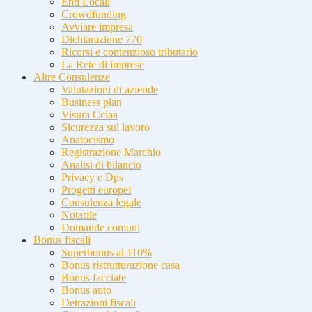
Enti Locali
Crowdfunding
Avviare impresa
Dichiarazione 770
Ricorsi e contenzioso tributario
La Rete di imprese
Altre Consulenze
Valutazioni di aziende
Business plan
Visura Cciaa
Sicurezza sul lavoro
Anatocismo
Registrazione Marchio
Analisi di bilancio
Privacy e Dps
Progetti europei
Consulenza legale
Notarile
Domande comuni
Bonus fiscali
Superbonus al 110%
Bonus ristrutturazione casa
Bonus facciate
Bonus auto
Detrazioni fiscali