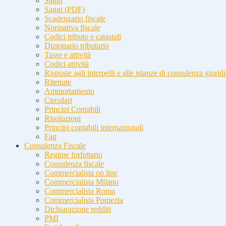
Saggi
Saggi (PDF)
Scadenzario fiscale
Normativa fiscale
Codici tributo e catastali
Dizionario tributario
Tasse e attività
Codici attività
Risposte agli interpelli e alle istanze di consulenza giurid
Ritenute
Ammortamento
Circolari
Principi Contabili
Risoluzioni
Principi contabili internazionali
Faq
Consulenza Fiscale
Regime forfettario
Consulenza fiscale
Commercialista on line
Commercialista Milano
Commercialista Roma
Commercialista Pomezia
Dichiarazione redditi
PMI