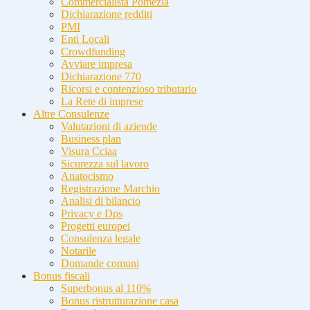
Commercialista Pomezia
Dichiarazione redditi
PMI
Enti Locali
Crowdfunding
Avviare impresa
Dichiarazione 770
Ricorsi e contenzioso tributario
La Rete di imprese
Altre Consulenze
Valutazioni di aziende
Business plan
Visura Cciaa
Sicurezza sul lavoro
Anatocismo
Registrazione Marchio
Analisi di bilancio
Privacy e Dps
Progetti europei
Consulenza legale
Notarile
Domande comuni
Bonus fiscali
Superbonus al 110%
Bonus ristrutturazione casa