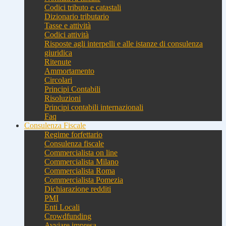
Codici tributo e catastali
Dizionario tributario
Tasse e attività
Codici attività
Risposte agli interpelli e alle istanze di consulenza
giuridica
Ritenute
Ammortamento
Circolari
Principi Contabili
Risoluzioni
Principi contabili internazionali
Faq
Consulenza Fiscale
Regime forfettario
Consulenza fiscale
Commercialista on line
Commercialista Milano
Commercialista Roma
Commercialista Pomezia
Dichiarazione redditi
PMI
Enti Locali
Crowdfunding
Avviare impresa