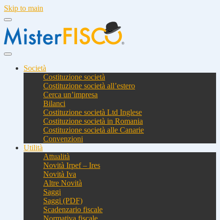
Skip to main
Società
Costituzione società
Costituzione società all’estero
Cerca un’impresa
Bilanci
Costituzione società Ltd Inglese
Costituzione società in Romania
Costituzione società alle Canarie
Convenzioni
Utilità
Attualità
Novità Irpef – Ires
Novità Iva
Altre Novità
Saggi
Saggi (PDF)
Scadenzario fiscale
Normativa fiscale