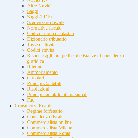
Novità Iva
Altre Novità
Saggi
Saggi (PDF)
Scadenzario fiscale
Normativa fiscale
Codici tributo e catastali
Dizionario tributario
Tasse e attività
Codici attività
Risposte agli interpelli e alle istanze di consulenza
giuridica
Ritenute
Ammortamento
Circolari
Principi Contabili
Risoluzioni
Principi contabili internazionali
Faq
Consulenza Fiscale
Regime forfettario
Consulenza fiscale
Commercialista on line
Commercialista Milano
Commercialista Roma