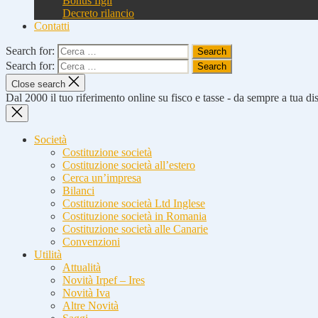
Bonus figli
Decreto rilancio
Contatti
Search for:
Search for:
Close search
Dal 2000 il tuo riferimento online su fisco e tasse - da sempre a tua d
Società
Costituzione società
Costituzione società all’estero
Cerca un’impresa
Bilanci
Costituzione società Ltd Inglese
Costituzione società in Romania
Costituzione società alle Canarie
Convenzioni
Utilità
Attualità
Novità Irpef – Ires
Novità Iva
Altre Novità