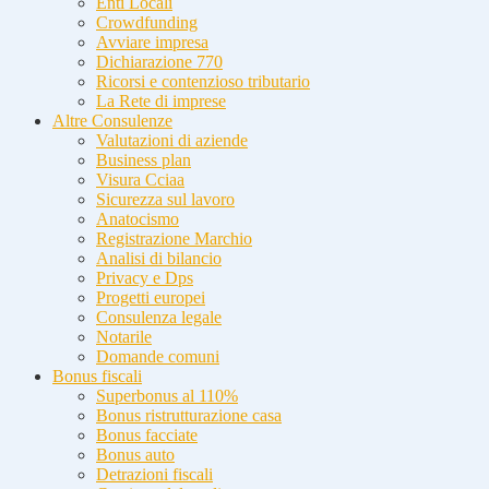
Enti Locali
Crowdfunding
Avviare impresa
Dichiarazione 770
Ricorsi e contenzioso tributario
La Rete di imprese
Altre Consulenze
Valutazioni di aziende
Business plan
Visura Cciaa
Sicurezza sul lavoro
Anatocismo
Registrazione Marchio
Analisi di bilancio
Privacy e Dps
Progetti europei
Consulenza legale
Notarile
Domande comuni
Bonus fiscali
Superbonus al 110%
Bonus ristrutturazione casa
Bonus facciate
Bonus auto
Detrazioni fiscali