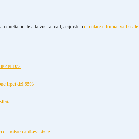
ti direttamente alla vostra mail, acquisti la
circolare informativa fiscale
ale del 10%
ione Irpef del 65%
sferta
a la misura anti-evasione