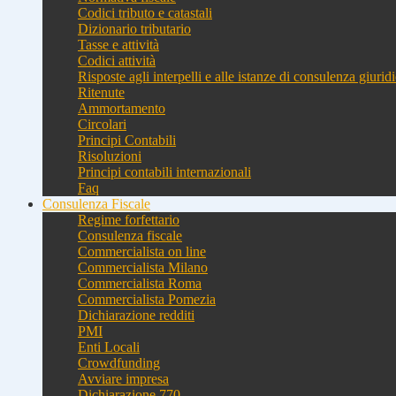
Codici tributo e catastali
Dizionario tributario
Tasse e attività
Codici attività
Risposte agli interpelli e alle istanze di consulenza giurid
Ritenute
Ammortamento
Circolari
Principi Contabili
Risoluzioni
Principi contabili internazionali
Faq
Consulenza Fiscale
Regime forfettario
Consulenza fiscale
Commercialista on line
Commercialista Milano
Commercialista Roma
Commercialista Pomezia
Dichiarazione redditi
PMI
Enti Locali
Crowdfunding
Avviare impresa
Dichiarazione 770