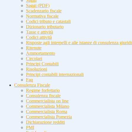
Saggi
Saggi (PDF)
Scadenzario fiscale
Normativa fiscale
Codici tributo e catastali
Dizionario tributario
Tasse e attività
Codici attività
Risposte agli interpelli e alle istanze di consulenza giurid
Ritenute
Ammortamento
Circolari
Principi Contabili
Risoluzioni
Principi contabili internazionali
Faq
Consulenza Fiscale
Regime forfettario
Consulenza fiscale
Commercialista on line
Commercialista Milano
Commercialista Roma
Commercialista Pomezia
Dichiarazione redditi
PMI