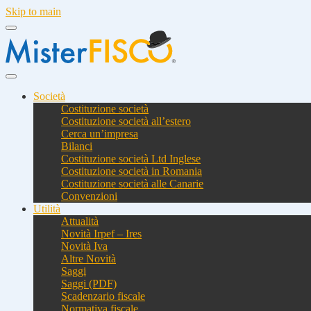
Skip to main
Società
Costituzione società
Costituzione società all’estero
Cerca un’impresa
Bilanci
Costituzione società Ltd Inglese
Costituzione società in Romania
Costituzione società alle Canarie
Convenzioni
Utilità
Attualità
Novità Irpef – Ires
Novità Iva
Altre Novità
Saggi
Saggi (PDF)
Scadenzario fiscale
Normativa fiscale