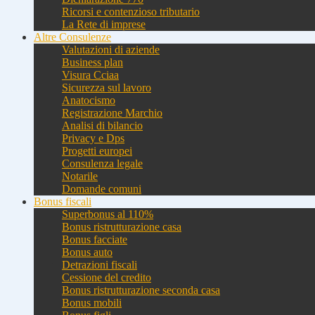
Ricorsi e contenzioso tributario
La Rete di imprese
Altre Consulenze
Valutazioni di aziende
Business plan
Visura Cciaa
Sicurezza sul lavoro
Anatocismo
Registrazione Marchio
Analisi di bilancio
Privacy e Dps
Progetti europei
Consulenza legale
Notarile
Domande comuni
Bonus fiscali
Superbonus al 110%
Bonus ristrutturazione casa
Bonus facciate
Bonus auto
Detrazioni fiscali
Cessione del credito
Bonus ristrutturazione seconda casa
Bonus mobili