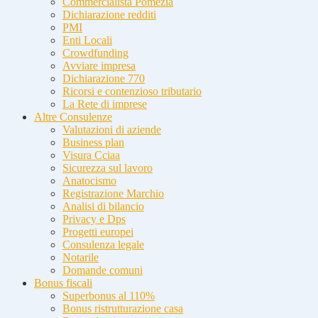
Commercialista Pomezia
Dichiarazione redditi
PMI
Enti Locali
Crowdfunding
Avviare impresa
Dichiarazione 770
Ricorsi e contenzioso tributario
La Rete di imprese
Altre Consulenze
Valutazioni di aziende
Business plan
Visura Cciaa
Sicurezza sul lavoro
Anatocismo
Registrazione Marchio
Analisi di bilancio
Privacy e Dps
Progetti europei
Consulenza legale
Notarile
Domande comuni
Bonus fiscali
Superbonus al 110%
Bonus ristrutturazione casa