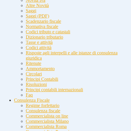
Novità Iva
Altre Novità
Saggi
Saggi (PDF)
Scadenzario fiscale
Normativa fiscale
Codici tributo e catastali
Dizionario tributario
Tasse e attività
Codici attività
Risposte agli interpelli e alle istanze di consulenza
giuridica
Ritenute
Ammortamento
Circolari
Principi Contabili
Risoluzioni
Principi contabili internazionali
Faq
Consulenza Fiscale
Regime forfettario
Consulenza fiscale
Commercialista on line
Commercialista Milano
Commercialista Roma