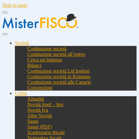
Skip to main
Società
Costituzione società
Costituzione società all’estero
Cerca un’impresa
Bilanci
Costituzione società Ltd Inglese
Costituzione società in Romania
Costituzione società alle Canarie
Convenzioni
Utilità
Attualità
Novità Irpef – Ires
Novità Iva
Altre Novità
Saggi
Saggi (PDF)
Scadenzario fiscale
Normativa fiscale