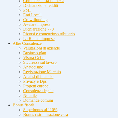
Commercialista Pomezia
Dichiarazione redditi
PMI
Enti Locali
Crowdfunding
Avviare impresa
Dichiarazione 770
Ricorsi e contenzioso tributario
La Rete di imprese
Altre Consulenze
Valutazioni di aziende
Business plan
Visura Cciaa
Sicurezza sul lavoro
Anatocismo
Registrazione Marchio
Analisi di bilancio
Privacy e Dps
Progetti europei
Consulenza legale
Notarile
Domande comuni
Bonus fiscali
Superbonus al 110%
Bonus ristrutturazione casa