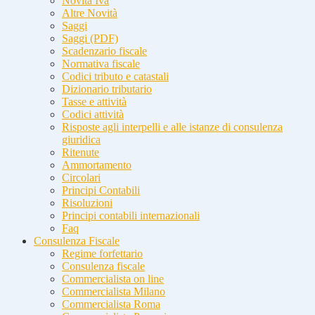
Novità Iva
Altre Novità
Saggi
Saggi (PDF)
Scadenzario fiscale
Normativa fiscale
Codici tributo e catastali
Dizionario tributario
Tasse e attività
Codici attività
Risposte agli interpelli e alle istanze di consulenza
giuridica
Ritenute
Ammortamento
Circolari
Principi Contabili
Risoluzioni
Principi contabili internazionali
Faq
Consulenza Fiscale
Regime forfettario
Consulenza fiscale
Commercialista on line
Commercialista Milano
Commercialista Roma