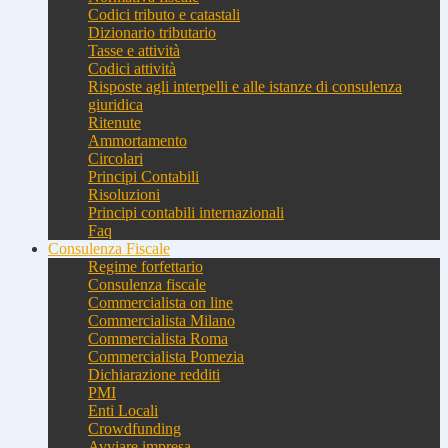
Codici tributo e catastali
Dizionario tributario
Tasse e attività
Codici attività
Risposte agli interpelli e alle istanze di consulenza
giuridica
Ritenute
Ammortamento
Circolari
Principi Contabili
Risoluzioni
Principi contabili internazionali
Faq
Consulenza Fiscale
Regime forfettario
Consulenza fiscale
Commercialista on line
Commercialista Milano
Commercialista Roma
Commercialista Pomezia
Dichiarazione redditi
PMI
Enti Locali
Crowdfunding
Avviare impresa