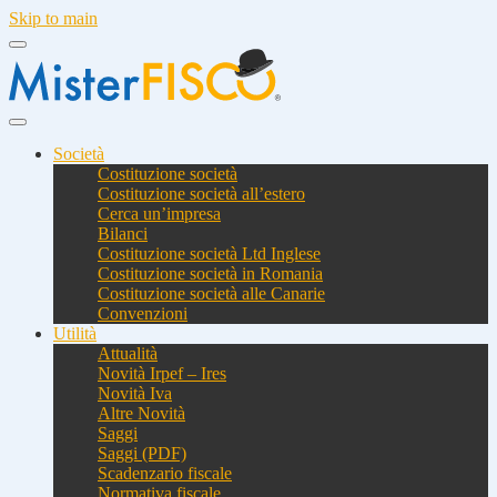
Skip to main
Società
Costituzione società
Costituzione società all’estero
Cerca un’impresa
Bilanci
Costituzione società Ltd Inglese
Costituzione società in Romania
Costituzione società alle Canarie
Convenzioni
Utilità
Attualità
Novità Irpef – Ires
Novità Iva
Altre Novità
Saggi
Saggi (PDF)
Scadenzario fiscale
Normativa fiscale