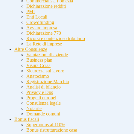
Commercialista Pomezia
Dichiarazione redditi
PMI
Enti Locali
Crowdfunding
Avviare impresa
Dichiarazione 770
Ricorsi e contenzioso tributario
La Rete di imprese
Altre Consulenze
Valutazioni di aziende
Business plan
Visura Cciaa
Sicurezza sul lavoro
Anatocismo
Registrazione Marchio
Analisi di bilancio
Privacy e Dps
Progetti europei
Consulenza legale
Notarile
Domande comuni
Bonus fiscali
Superbonus al 110%
Bonus ristrutturazione casa