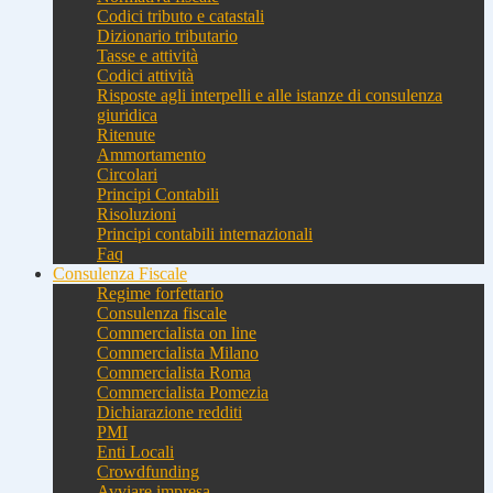
Codici tributo e catastali
Dizionario tributario
Tasse e attività
Codici attività
Risposte agli interpelli e alle istanze di consulenza
giuridica
Ritenute
Ammortamento
Circolari
Principi Contabili
Risoluzioni
Principi contabili internazionali
Faq
Consulenza Fiscale
Regime forfettario
Consulenza fiscale
Commercialista on line
Commercialista Milano
Commercialista Roma
Commercialista Pomezia
Dichiarazione redditi
PMI
Enti Locali
Crowdfunding
Avviare impresa