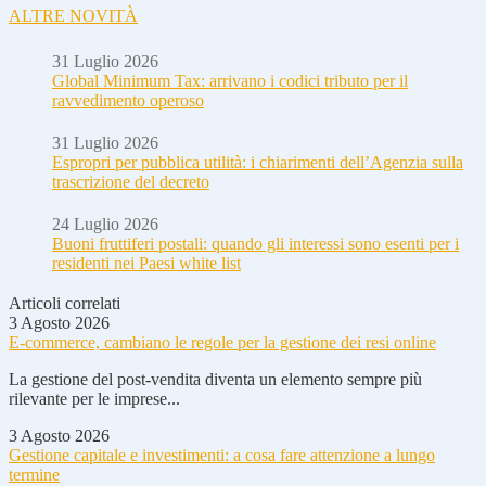
ALTRE NOVITÀ
31 Luglio 2026
Global Minimum Tax: arrivano i codici tributo per il
ravvedimento operoso
31 Luglio 2026
Espropri per pubblica utilità: i chiarimenti dell’Agenzia sulla
trascrizione del decreto
24 Luglio 2026
Buoni fruttiferi postali: quando gli interessi sono esenti per i
residenti nei Paesi white list
Articoli correlati
3 Agosto 2026
E-commerce, cambiano le regole per la gestione dei resi online
La gestione del post-vendita diventa un elemento sempre più
rilevante per le imprese...
3 Agosto 2026
Gestione capitale e investimenti: a cosa fare attenzione a lungo
termine