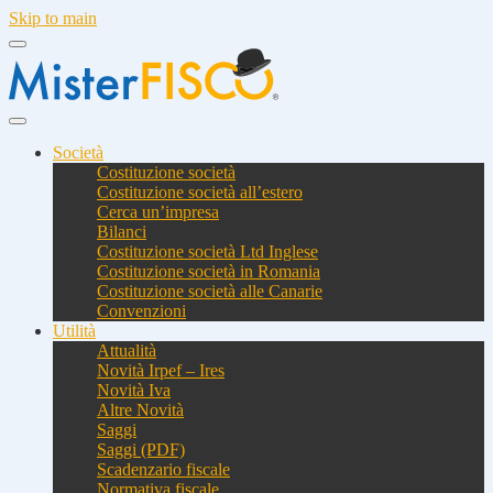
Skip to main
Società
Costituzione società
Costituzione società all’estero
Cerca un’impresa
Bilanci
Costituzione società Ltd Inglese
Costituzione società in Romania
Costituzione società alle Canarie
Convenzioni
Utilità
Attualità
Novità Irpef – Ires
Novità Iva
Altre Novità
Saggi
Saggi (PDF)
Scadenzario fiscale
Normativa fiscale