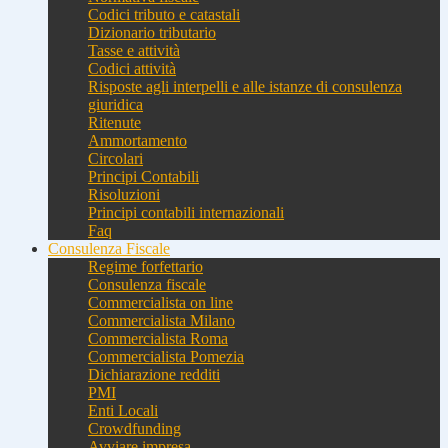
Codici tributo e catastali
Dizionario tributario
Tasse e attività
Codici attività
Risposte agli interpelli e alle istanze di consulenza
giuridica
Ritenute
Ammortamento
Circolari
Principi Contabili
Risoluzioni
Principi contabili internazionali
Faq
Consulenza Fiscale
Regime forfettario
Consulenza fiscale
Commercialista on line
Commercialista Milano
Commercialista Roma
Commercialista Pomezia
Dichiarazione redditi
PMI
Enti Locali
Crowdfunding
Avviare impresa