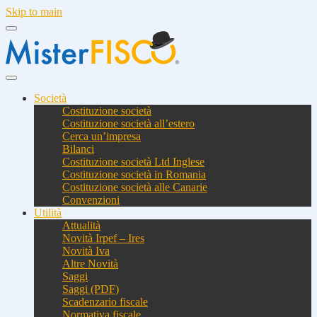
Skip to main
Società
Costituzione società
Costituzione società all’estero
Cerca un’impresa
Bilanci
Costituzione società Ltd Inglese
Costituzione società in Romania
Costituzione società alle Canarie
Convenzioni
Utilità
Attualità
Novità Irpef – Ires
Novità Iva
Altre Novità
Saggi
Saggi (PDF)
Scadenzario fiscale
Normativa fiscale