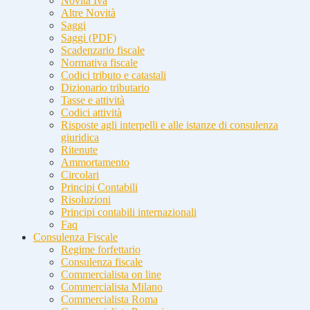
Novità Iva
Altre Novità
Saggi
Saggi (PDF)
Scadenzario fiscale
Normativa fiscale
Codici tributo e catastali
Dizionario tributario
Tasse e attività
Codici attività
Risposte agli interpelli e alle istanze di consulenza
giuridica
Ritenute
Ammortamento
Circolari
Principi Contabili
Risoluzioni
Principi contabili internazionali
Faq
Consulenza Fiscale
Regime forfettario
Consulenza fiscale
Commercialista on line
Commercialista Milano
Commercialista Roma