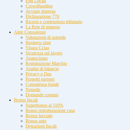
Enti Locali
Crowdfunding
Avviare impresa
Dichiarazione 770
Ricorsi e contenzioso tributario
La Rete di imprese
Altre Consulenze
Valutazioni di aziende
Business plan
Visura Cciaa
Sicurezza sul lavoro
Anatocismo
Registrazione Marchio
Analisi di bilancio
Privacy e Dps
Progetti europei
Consulenza legale
Notarile
Domande comuni
Bonus fiscali
Superbonus al 110%
Bonus ristrutturazione casa
Bonus facciate
Bonus auto
Detrazioni fiscali