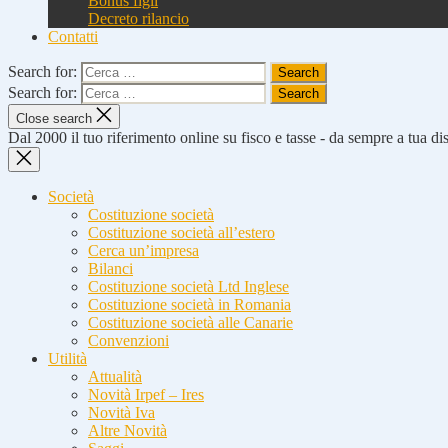
Bonus figli
Decreto rilancio
Contatti
Search for:
Search for:
Close search
Dal 2000 il tuo riferimento online su fisco e tasse - da sempre a tua d
Società
Costituzione società
Costituzione società all’estero
Cerca un’impresa
Bilanci
Costituzione società Ltd Inglese
Costituzione società in Romania
Costituzione società alle Canarie
Convenzioni
Utilità
Attualità
Novità Irpef – Ires
Novità Iva
Altre Novità