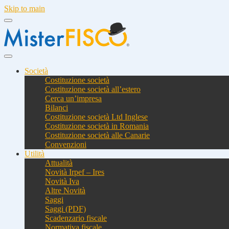
Skip to main
Società
Costituzione società
Costituzione società all’estero
Cerca un’impresa
Bilanci
Costituzione società Ltd Inglese
Costituzione società in Romania
Costituzione società alle Canarie
Convenzioni
Utilità
Attualità
Novità Irpef – Ires
Novità Iva
Altre Novità
Saggi
Saggi (PDF)
Scadenzario fiscale
Normativa fiscale