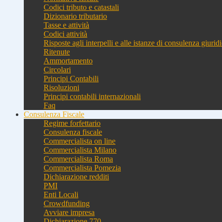
Codici tributo e catastali
Dizionario tributario
Tasse e attività
Codici attività
Risposte agli interpelli e alle istanze di consulenza giurid
Ritenute
Ammortamento
Circolari
Principi Contabili
Risoluzioni
Principi contabili internazionali
Faq
Consulenza Fiscale
Regime forfettario
Consulenza fiscale
Commercialista on line
Commercialista Milano
Commercialista Roma
Commercialista Pomezia
Dichiarazione redditi
PMI
Enti Locali
Crowdfunding
Avviare impresa
Dichiarazione 770