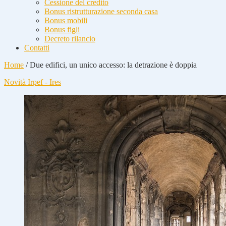
Cessione del credito
Bonus ristrutturazione seconda casa
Bonus mobili
Bonus figli
Decreto rilancio
Contatti
Home
/
Due edifici, un unico accesso: la detrazione è doppia
Novità Irpef - Ires