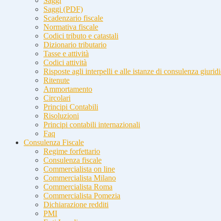
Saggi
Saggi (PDF)
Scadenzario fiscale
Normativa fiscale
Codici tributo e catastali
Dizionario tributario
Tasse e attività
Codici attività
Risposte agli interpelli e alle istanze di consulenza giurid
Ritenute
Ammortamento
Circolari
Principi Contabili
Risoluzioni
Principi contabili internazionali
Faq
Consulenza Fiscale
Regime forfettario
Consulenza fiscale
Commercialista on line
Commercialista Milano
Commercialista Roma
Commercialista Pomezia
Dichiarazione redditi
PMI