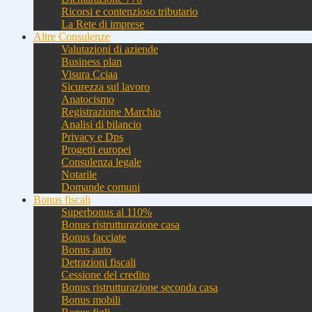
Ricorsi e contenzioso tributario
La Rete di imprese
Altre Consulenze
Valutazioni di aziende
Business plan
Visura Cciaa
Sicurezza sul lavoro
Anatocismo
Registrazione Marchio
Analisi di bilancio
Privacy e Dps
Progetti europei
Consulenza legale
Notarile
Domande comuni
Bonus fiscali
Superbonus al 110%
Bonus ristrutturazione casa
Bonus facciate
Bonus auto
Detrazioni fiscali
Cessione del credito
Bonus ristrutturazione seconda casa
Bonus mobili