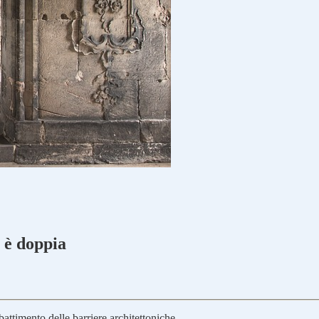
e è doppia
attimento delle barriere architettoniche