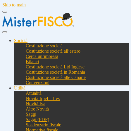
Skip to main
Società
Costituzione società
Costituzione società all’estero
Cerca un’impresa
Bilanci
Costituzione società Ltd Inglese
Costituzione società in Romania
Costituzione società alle Canarie
Convenzioni
Utilità
Attualità
Novità Irpef – Ires
Novità Iva
Altre Novità
Saggi
Saggi (PDF)
Scadenzario fiscale
Normativa fiscale