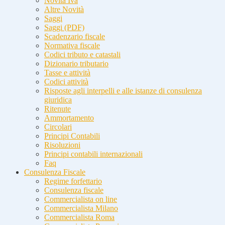
Novità Iva
Altre Novità
Saggi
Saggi (PDF)
Scadenzario fiscale
Normativa fiscale
Codici tributo e catastali
Dizionario tributario
Tasse e attività
Codici attività
Risposte agli interpelli e alle istanze di consulenza
giuridica
Ritenute
Ammortamento
Circolari
Principi Contabili
Risoluzioni
Principi contabili internazionali
Faq
Consulenza Fiscale
Regime forfettario
Consulenza fiscale
Commercialista on line
Commercialista Milano
Commercialista Roma