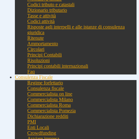
Codici tributo e catastali
Dizionario tributario
Tasse e attività
Codici attività
Risposte agli interpelli e alle istanze di consulenza
giuridica
Ritenute
Ammortamento
Circolari
Principi Contabili
Risoluzioni
Principi contabili internazionali
Faq
Consulenza Fiscale
Regime forfettario
Consulenza fiscale
Commercialista on line
Commercialista Milano
Commercialista Roma
Commercialista Pomezia
Dichiarazione redditi
PMI
Enti Locali
Crowdfunding
Avviare impresa