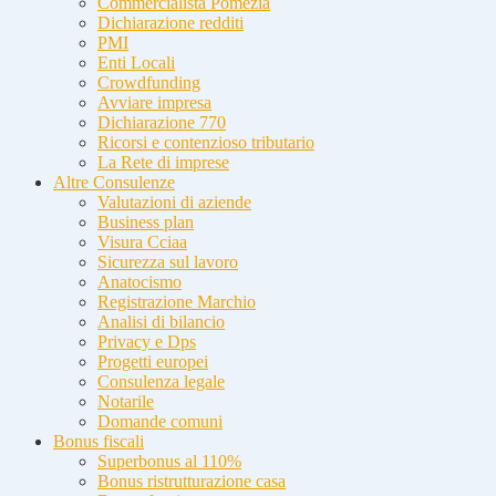
Commercialista Pomezia
Dichiarazione redditi
PMI
Enti Locali
Crowdfunding
Avviare impresa
Dichiarazione 770
Ricorsi e contenzioso tributario
La Rete di imprese
Altre Consulenze
Valutazioni di aziende
Business plan
Visura Cciaa
Sicurezza sul lavoro
Anatocismo
Registrazione Marchio
Analisi di bilancio
Privacy e Dps
Progetti europei
Consulenza legale
Notarile
Domande comuni
Bonus fiscali
Superbonus al 110%
Bonus ristrutturazione casa