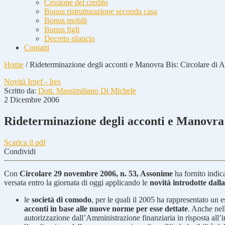
Cessione del credito
Bonus ristrutturazione seconda casa
Bonus mobili
Bonus figli
Decreto rilancio
Contatti
Home
/
Rideterminazione degli acconti e Manovra Bis: Circolare di 
Novità Irpef - Ires
Scritto da:
Dott. Massimiliano Di Michele
2 Dicembre 2006
Rideterminazione degli acconti e Manovra 
Scarica il pdf
Condividi
Con
Circolare 29 novembre 2006, n. 53, Assonime
ha fornito indic
versata entro la giornata di oggi applicando le
novità introdotte dal
le
società di comodo
, per le quali il 2005 ha rappresentato un 
acconti in base alle nuove norme per esse dettate
. Anche nell
autorizzazione dall’Amministrazione finanziaria in risposta all’i