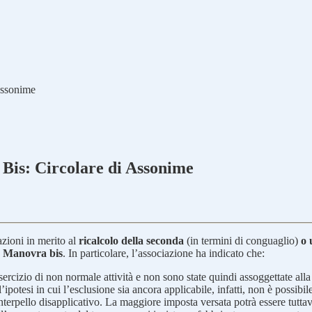
Assonime
Bis: Circolare di Assonime
azioni in merito al
ricalcolo della seconda
(in termini di conguaglio)
o 
la Manovra bis
. In particolare, l’associazione ha indicato che:
esercizio di non normale attività e non sono state quindi assoggettate alla
’ipotesi in cui l’esclusione sia ancora applicabile, infatti, non è possibil
nterpello disapplicativo. La maggiore imposta versata potrà essere tuttavi