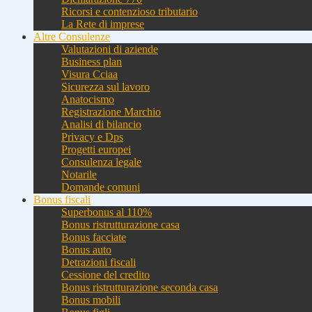
Ricorsi e contenzioso tributario
La Rete di imprese
Altre Consulenze
Valutazioni di aziende
Business plan
Visura Cciaa
Sicurezza sul lavoro
Anatocismo
Registrazione Marchio
Analisi di bilancio
Privacy e Dps
Progetti europei
Consulenza legale
Notarile
Domande comuni
Bonus fiscali
Superbonus al 110%
Bonus ristrutturazione casa
Bonus facciate
Bonus auto
Detrazioni fiscali
Cessione del credito
Bonus ristrutturazione seconda casa
Bonus mobili