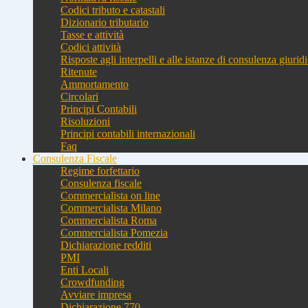
Codici tributo e catastali
Dizionario tributario
Tasse e attività
Codici attività
Risposte agli interpelli e alle istanze di consulenza giurid
Ritenute
Ammortamento
Circolari
Principi Contabili
Risoluzioni
Principi contabili internazionali
Faq
Consulenza Fiscale
Regime forfettario
Consulenza fiscale
Commercialista on line
Commercialista Milano
Commercialista Roma
Commercialista Pomezia
Dichiarazione redditi
PMI
Enti Locali
Crowdfunding
Avviare impresa
Dichiarazione 770