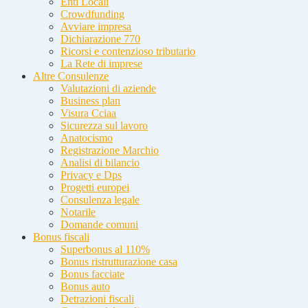
Enti Locali
Crowdfunding
Avviare impresa
Dichiarazione 770
Ricorsi e contenzioso tributario
La Rete di imprese
Altre Consulenze
Valutazioni di aziende
Business plan
Visura Cciaa
Sicurezza sul lavoro
Anatocismo
Registrazione Marchio
Analisi di bilancio
Privacy e Dps
Progetti europei
Consulenza legale
Notarile
Domande comuni
Bonus fiscali
Superbonus al 110%
Bonus ristrutturazione casa
Bonus facciate
Bonus auto
Detrazioni fiscali