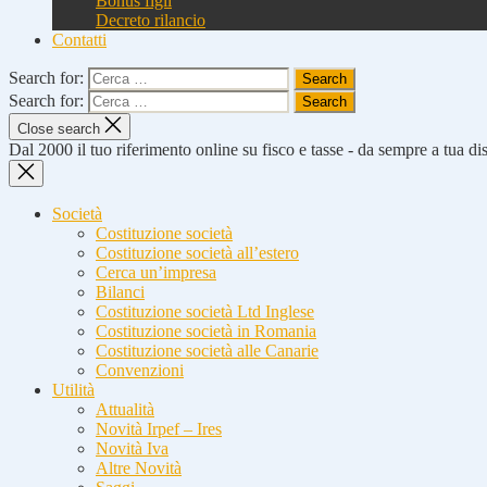
Bonus figli
Decreto rilancio
Contatti
Search for:
Search for:
Close search
Dal 2000 il tuo riferimento online su fisco e tasse - da sempre a tua d
Società
Costituzione società
Costituzione società all’estero
Cerca un’impresa
Bilanci
Costituzione società Ltd Inglese
Costituzione società in Romania
Costituzione società alle Canarie
Convenzioni
Utilità
Attualità
Novità Irpef – Ires
Novità Iva
Altre Novità