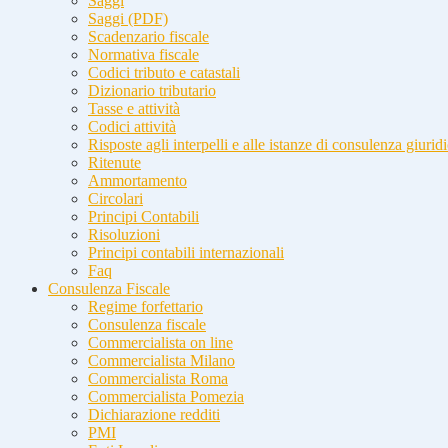
Saggi
Saggi (PDF)
Scadenzario fiscale
Normativa fiscale
Codici tributo e catastali
Dizionario tributario
Tasse e attività
Codici attività
Risposte agli interpelli e alle istanze di consulenza giurid
Ritenute
Ammortamento
Circolari
Principi Contabili
Risoluzioni
Principi contabili internazionali
Faq
Consulenza Fiscale
Regime forfettario
Consulenza fiscale
Commercialista on line
Commercialista Milano
Commercialista Roma
Commercialista Pomezia
Dichiarazione redditi
PMI