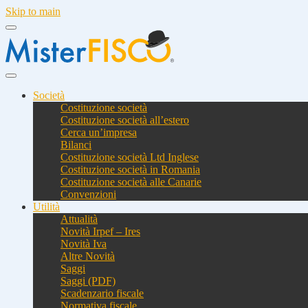
Skip to main
Società
Costituzione società
Costituzione società all’estero
Cerca un’impresa
Bilanci
Costituzione società Ltd Inglese
Costituzione società in Romania
Costituzione società alle Canarie
Convenzioni
Utilità
Attualità
Novità Irpef – Ires
Novità Iva
Altre Novità
Saggi
Saggi (PDF)
Scadenzario fiscale
Normativa fiscale