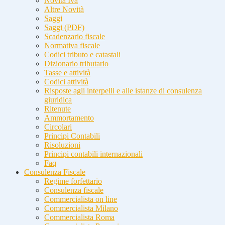
Novità Iva
Altre Novità
Saggi
Saggi (PDF)
Scadenzario fiscale
Normativa fiscale
Codici tributo e catastali
Dizionario tributario
Tasse e attività
Codici attività
Risposte agli interpelli e alle istanze di consulenza
giuridica
Ritenute
Ammortamento
Circolari
Principi Contabili
Risoluzioni
Principi contabili internazionali
Faq
Consulenza Fiscale
Regime forfettario
Consulenza fiscale
Commercialista on line
Commercialista Milano
Commercialista Roma