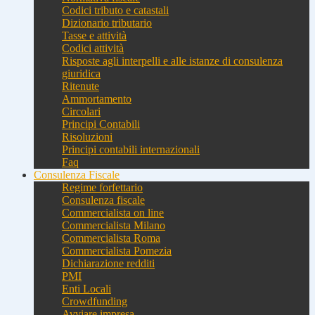
Codici tributo e catastali
Dizionario tributario
Tasse e attività
Codici attività
Risposte agli interpelli e alle istanze di consulenza
giuridica
Ritenute
Ammortamento
Circolari
Principi Contabili
Risoluzioni
Principi contabili internazionali
Faq
Consulenza Fiscale
Regime forfettario
Consulenza fiscale
Commercialista on line
Commercialista Milano
Commercialista Roma
Commercialista Pomezia
Dichiarazione redditi
PMI
Enti Locali
Crowdfunding
Avviare impresa