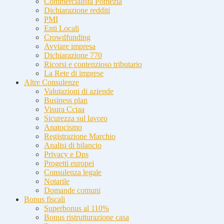
Commercialista Pomezia
Dichiarazione redditi
PMI
Enti Locali
Crowdfunding
Avviare impresa
Dichiarazione 770
Ricorsi e contenzioso tributario
La Rete di imprese
Altre Consulenze
Valutazioni di aziende
Business plan
Visura Cciaa
Sicurezza sul lavoro
Anatocismo
Registrazione Marchio
Analisi di bilancio
Privacy e Dps
Progetti europei
Consulenza legale
Notarile
Domande comuni
Bonus fiscali
Superbonus al 110%
Bonus ristrutturazione casa