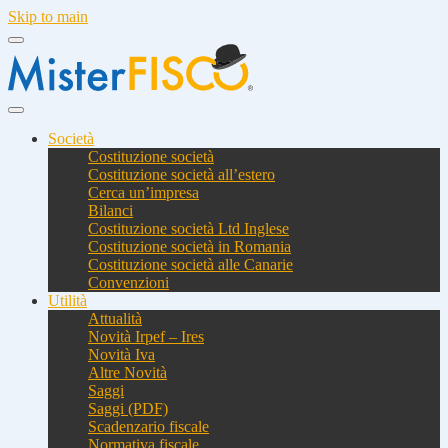
Skip to main
Società
Costituzione società
Costituzione società all’estero
Cerca un’impresa
Bilanci
Costituzione società Ltd Inglese
Costituzione società in Romania
Costituzione società alle Canarie
Convenzioni
Utilità
Attualità
Novità Irpef – Ires
Novità Iva
Altre Novità
Saggi
Saggi (PDF)
Scadenzario fiscale
Normativa fiscale