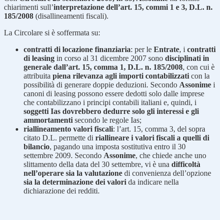
chiarimenti sull’
interpretazione dell’art. 15, commi 1 e 3, D.L. n.
185/2008
(disallineamenti fiscali).
La Circolare si è soffermata su:
contratti di locazione finanziaria
: per le
Entrate
, i
contratti
di leasing
in corso al 31 dicembre 2007 sono
disciplinati in
generale dall’art. 15, comma 1, D.L. n. 185/2008
, con cui è
attribuita
piena rilevanza agli importi contabilizzati
con la
possibilità di generare doppie deduzioni. Secondo
Assonime
i
canoni di leasing possono essere dedotti solo dalle imprese
che contabilizzano i principi contabili italiani e, quindi, i
soggetti Ias dovrebbero dedurre solo gli interessi e gli
ammortamenti
secondo le regole Ias;
riallineamento valori fiscali
: l’art. 15, comma 3, del sopra
citato D.L. permette di
riallineare i valori fiscali a quelli di
bilancio
, pagando una imposta sostitutiva entro il 30
settembre 2009. Secondo
Assonime
, che chiede anche uno
slittamento della data del 30 settembre, vi è una
difficoltà
nell’operare sia la valutazione
di convenienza dell’opzione
sia la determinazione dei valori
da indicare nella
dichiarazione dei redditi.