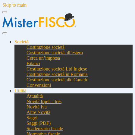
Skip to main
Società
Costituzione società
Costituzione società all’estero
Cerca un’impresa
Bilanci
Costituzione società Ltd Inglese
Costituzione società in Romania
Costituzione società alle Canarie
Convenzioni
Utilità
Attualità
Novità Irpef – Ires
Novità Iva
Altre Novità
Saggi
Saggi (PDF)
Scadenzario fiscale
Normativa fiscale