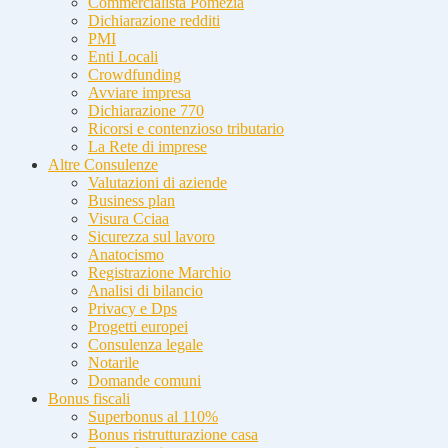
Commercialista Pomezia
Dichiarazione redditi
PMI
Enti Locali
Crowdfunding
Avviare impresa
Dichiarazione 770
Ricorsi e contenzioso tributario
La Rete di imprese
Altre Consulenze
Valutazioni di aziende
Business plan
Visura Cciaa
Sicurezza sul lavoro
Anatocismo
Registrazione Marchio
Analisi di bilancio
Privacy e Dps
Progetti europei
Consulenza legale
Notarile
Domande comuni
Bonus fiscali
Superbonus al 110%
Bonus ristrutturazione casa