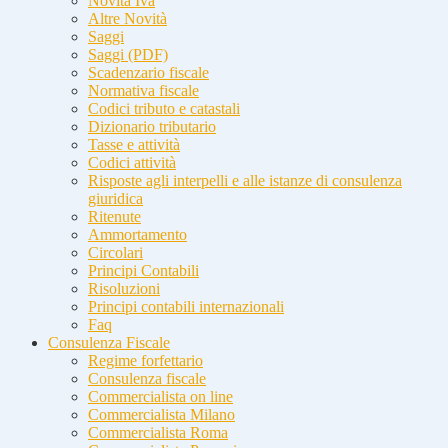
Novità Iva
Altre Novità
Saggi
Saggi (PDF)
Scadenzario fiscale
Normativa fiscale
Codici tributo e catastali
Dizionario tributario
Tasse e attività
Codici attività
Risposte agli interpelli e alle istanze di consulenza
giuridica
Ritenute
Ammortamento
Circolari
Principi Contabili
Risoluzioni
Principi contabili internazionali
Faq
Consulenza Fiscale
Regime forfettario
Consulenza fiscale
Commercialista on line
Commercialista Milano
Commercialista Roma