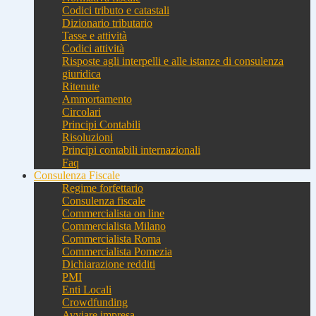
Codici tributo e catastali
Dizionario tributario
Tasse e attività
Codici attività
Risposte agli interpelli e alle istanze di consulenza
giuridica
Ritenute
Ammortamento
Circolari
Principi Contabili
Risoluzioni
Principi contabili internazionali
Faq
Consulenza Fiscale
Regime forfettario
Consulenza fiscale
Commercialista on line
Commercialista Milano
Commercialista Roma
Commercialista Pomezia
Dichiarazione redditi
PMI
Enti Locali
Crowdfunding
Avviare impresa