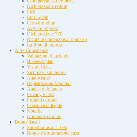
Commercialista Pomezia
Dichiarazione redditi
PMI
Enti Locali
Crowdfunding
Avviare impresa
Dichiarazione 770
Ricorsi e contenzioso tributario
La Rete di imprese
Altre Consulenze
Valutazioni di aziende
Business plan
Visura Cciaa
Sicurezza sul lavoro
Anatocismo
Registrazione Marchio
Analisi di bilancio
Privacy e Dps
Progetti europei
Consulenza legale
Notarile
Domande comuni
Bonus fiscali
Superbonus al 110%
Bonus ristrutturazione casa