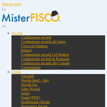
Skip to main
Società
Costituzione società
Costituzione società all’estero
Cerca un’impresa
Bilanci
Costituzione società Ltd Inglese
Costituzione società in Romania
Costituzione società alle Canarie
Convenzioni
Utilità
Attualità
Novità Irpef – Ires
Novità Iva
Altre Novità
Saggi
Saggi (PDF)
Scadenzario fiscale
Normativa fiscale