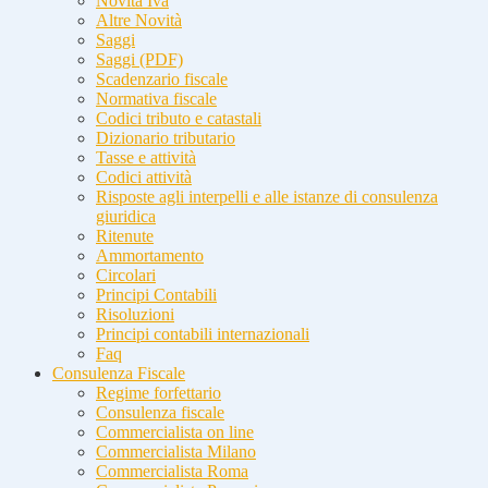
Novità Iva
Altre Novità
Saggi
Saggi (PDF)
Scadenzario fiscale
Normativa fiscale
Codici tributo e catastali
Dizionario tributario
Tasse e attività
Codici attività
Risposte agli interpelli e alle istanze di consulenza
giuridica
Ritenute
Ammortamento
Circolari
Principi Contabili
Risoluzioni
Principi contabili internazionali
Faq
Consulenza Fiscale
Regime forfettario
Consulenza fiscale
Commercialista on line
Commercialista Milano
Commercialista Roma