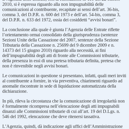
2010, si è espressa riguardo alla non impugnabilità delle
comunicazioni al contribuente, recapitate ai sensi dell’art. 36-bis,
comma 3, del D.P.R. n. 600 del 1973 e dell’art. 54-bis, comma 3,
del D.P.R. n. 633 del 1972, ossia dei cosiddetti “avvisi bonari”.
La conclusione alla quale è giunta l’Agenzia delle Entrate riflette
l’orientamento ormai consolidato della giurisprudenza (sentenze
Sezioni Unite della Cassazione del 2007, sentenze della Sezione
Tributaria della Cassazione n. 25699 del 9 dicembre 2009 e n.
14373 del 15 giugno 2010) riguardo alla necessità, ai fini
dell’impugnabilità degli atti di fronte alle Commissioni tributarie,
della presenza in essi di una pretesa tributaria definita, pretesa che
non è rinvenibile negli avvisi bonari.
Le comunicazioni in questione si presentano, infatti, quali meri inviti
al contribuente a fornire, in via preventiva, chiarimenti riguardo ad
anomalie riscontrate in sede di liquidazione automatizzata della
dichiarazione.
In più, rileva la circostanza che la comunicazione di irregolarità non
è formalmente ricompresa nell’elencazione degli atti impugnabili
dinanzi alle Commissioni tributarie di cui all’art. 19 del D.Lgs. n.
546 del 1992, elencazione che deve ritenersi tassativa.
L’Agenzia, quindi, dà indicazione agli uffici dell’Amministrazione