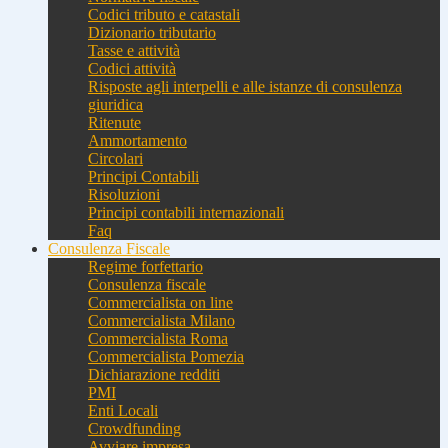
Codici tributo e catastali
Dizionario tributario
Tasse e attività
Codici attività
Risposte agli interpelli e alle istanze di consulenza
giuridica
Ritenute
Ammortamento
Circolari
Principi Contabili
Risoluzioni
Principi contabili internazionali
Faq
Consulenza Fiscale
Regime forfettario
Consulenza fiscale
Commercialista on line
Commercialista Milano
Commercialista Roma
Commercialista Pomezia
Dichiarazione redditi
PMI
Enti Locali
Crowdfunding
Avviare impresa