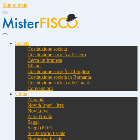
Skip to main
Società
Costituzione società
Costituzione società all’estero
Cerca un’impresa
Bilanci
Costituzione società Ltd Inglese
Costituzione società in Romania
Costituzione società alle Canarie
Convenzioni
Utilità
Attualità
Novità Irpef – Ires
Novità Iva
Altre Novità
Saggi
Saggi (PDF)
Scadenzario fiscale
Normativa fiscale