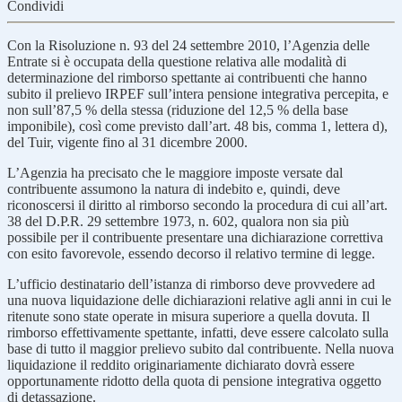
Condividi
Con la Risoluzione n. 93 del 24 settembre 2010, l’Agenzia delle
Entrate si è occupata della questione relativa alle modalità di
determinazione del rimborso spettante ai contribuenti che hanno
subito il prelievo IRPEF sull’intera pensione integrativa percepita, e
non sull’87,5 % della stessa (riduzione del 12,5 % della base
imponibile), così come previsto dall’art. 48 bis, comma 1, lettera d),
del Tuir, vigente fino al 31 dicembre 2000.
L’Agenzia ha precisato che le maggiore imposte versate dal
contribuente assumono la natura di indebito e, quindi, deve
riconoscersi il diritto al rimborso secondo la procedura di cui all’art.
38 del D.P.R. 29 settembre 1973, n. 602, qualora non sia più
possibile per il contribuente presentare una dichiarazione correttiva
con esito favorevole, essendo decorso il relativo termine di legge.
L’ufficio destinatario dell’istanza di rimborso deve provvedere ad
una nuova liquidazione delle dichiarazioni relative agli anni in cui le
ritenute sono state operate in misura superiore a quella dovuta. Il
rimborso effettivamente spettante, infatti, deve essere calcolato sulla
base di tutto il maggior prelievo subito dal contribuente. Nella nuova
liquidazione il reddito originariamente dichiarato dovrà essere
opportunamente ridotto della quota di pensione integrativa oggetto
di detassazione.