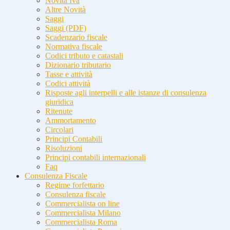
Novità Iva
Altre Novità
Saggi
Saggi (PDF)
Scadenzario fiscale
Normativa fiscale
Codici tributo e catastali
Dizionario tributario
Tasse e attività
Codici attività
Risposte agli interpelli e alle istanze di consulenza
giuridica
Ritenute
Ammortamento
Circolari
Principi Contabili
Risoluzioni
Principi contabili internazionali
Faq
Consulenza Fiscale
Regime forfettario
Consulenza fiscale
Commercialista on line
Commercialista Milano
Commercialista Roma