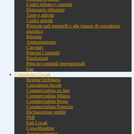
Codici tributo e catastali
Dizionario tributario
Tasse e attività
Codici attività
Risposte agli interpelli e alle istanze di consulenza
giuridica
Ritenute
Ammortamento
Circolari
Principi Contabili
Risoluzioni
Principi contabili internazionali
Faq
Consulenza Fiscale
Regime forfettario
Consulenza fiscale
Commercialista on line
Commercialista Milano
Commercialista Roma
Commercialista Pomezia
Dichiarazione redditi
PMI
Enti Locali
Crowdfunding
Avviare impresa