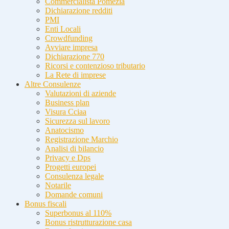
Commercialista Pomezia
Dichiarazione redditi
PMI
Enti Locali
Crowdfunding
Avviare impresa
Dichiarazione 770
Ricorsi e contenzioso tributario
La Rete di imprese
Altre Consulenze
Valutazioni di aziende
Business plan
Visura Cciaa
Sicurezza sul lavoro
Anatocismo
Registrazione Marchio
Analisi di bilancio
Privacy e Dps
Progetti europei
Consulenza legale
Notarile
Domande comuni
Bonus fiscali
Superbonus al 110%
Bonus ristrutturazione casa