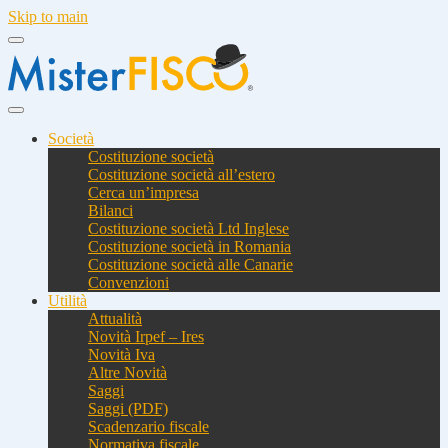
Skip to main
Società
Costituzione società
Costituzione società all’estero
Cerca un’impresa
Bilanci
Costituzione società Ltd Inglese
Costituzione società in Romania
Costituzione società alle Canarie
Convenzioni
Utilità
Attualità
Novità Irpef – Ires
Novità Iva
Altre Novità
Saggi
Saggi (PDF)
Scadenzario fiscale
Normativa fiscale