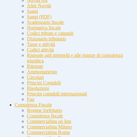
Novità Iva
Altre Novità
Saggi
Saggi (PDF)
Scadenzario fiscale
Normativa fiscale
Codici tributo e catastali
Dizionario tributario
Tasse e attività
Codici attività
Risposte agli interpelli e alle istanze di consulenza
giuridica
Ritenute
Ammortamento
Circolari
Principi Contabili
Risoluzioni
Principi contabili internazionali
Faq
Consulenza Fiscale
Regime forfettario
Consulenza fiscale
Commercialista on line
Commercialista Milano
Commercialista Roma