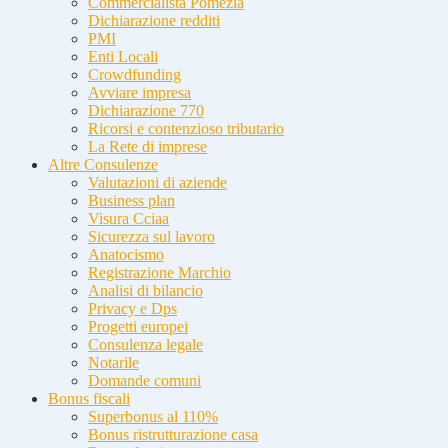
Commercialista Pomezia
Dichiarazione redditi
PMI
Enti Locali
Crowdfunding
Avviare impresa
Dichiarazione 770
Ricorsi e contenzioso tributario
La Rete di imprese
Altre Consulenze
Valutazioni di aziende
Business plan
Visura Cciaa
Sicurezza sul lavoro
Anatocismo
Registrazione Marchio
Analisi di bilancio
Privacy e Dps
Progetti europei
Consulenza legale
Notarile
Domande comuni
Bonus fiscali
Superbonus al 110%
Bonus ristrutturazione casa