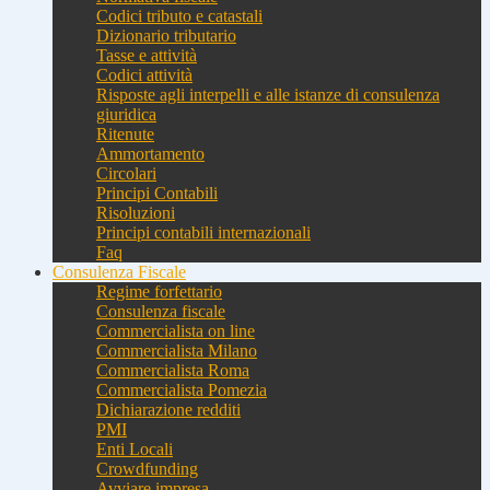
Codici tributo e catastali
Dizionario tributario
Tasse e attività
Codici attività
Risposte agli interpelli e alle istanze di consulenza
giuridica
Ritenute
Ammortamento
Circolari
Principi Contabili
Risoluzioni
Principi contabili internazionali
Faq
Consulenza Fiscale
Regime forfettario
Consulenza fiscale
Commercialista on line
Commercialista Milano
Commercialista Roma
Commercialista Pomezia
Dichiarazione redditi
PMI
Enti Locali
Crowdfunding
Avviare impresa