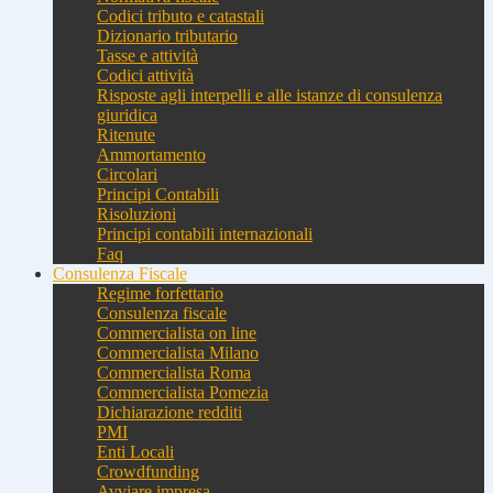
Codici tributo e catastali
Dizionario tributario
Tasse e attività
Codici attività
Risposte agli interpelli e alle istanze di consulenza
giuridica
Ritenute
Ammortamento
Circolari
Principi Contabili
Risoluzioni
Principi contabili internazionali
Faq
Consulenza Fiscale
Regime forfettario
Consulenza fiscale
Commercialista on line
Commercialista Milano
Commercialista Roma
Commercialista Pomezia
Dichiarazione redditi
PMI
Enti Locali
Crowdfunding
Avviare impresa