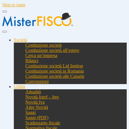
Skip to main
Società
Costituzione società
Costituzione società all’estero
Cerca un’impresa
Bilanci
Costituzione società Ltd Inglese
Costituzione società in Romania
Costituzione società alle Canarie
Convenzioni
Utilità
Attualità
Novità Irpef – Ires
Novità Iva
Altre Novità
Saggi
Saggi (PDF)
Scadenzario fiscale
Normativa fiscale