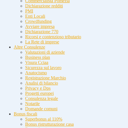
Commercialista Pomezia
Dichiarazione redditi
PMI
Enti Locali
Crowdfunding
Avviare impresa
Dichiarazione 770
Ricorsi e contenzioso tributario
La Rete di imprese
Altre Consulenze
Valutazioni di aziende
Business plan
Visura Cciaa
Sicurezza sul lavoro
Anatocismo
Registrazione Marchio
Analisi di bilancio
Privacy e Dps
Progetti europei
Consulenza legale
Notarile
Domande comuni
Bonus fiscali
Superbonus al 110%
Bonus ristrutturazione casa