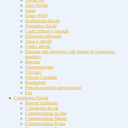
Novità Iva
Altre Novità
Saggi
Saggi (PDF)
Scadenzario fiscale
Normativa fiscale
Codici tributo e catastali
Dizionario tributario
Tasse e attività
Codici attività
Risposte agli interpelli e alle istanze di consulenza
giuridica
Ritenute
Ammortamento
Circolari
Principi Contabili
Risoluzioni
Principi contabili internazionali
Faq
Consulenza Fiscale
Regime forfettario
Consulenza fiscale
Commercialista on line
Commercialista Milano
Commercialista Roma