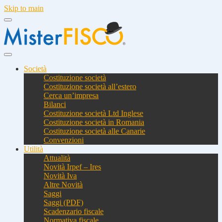
Skip to main
Società
Costituzione società
Costituzione società all’estero
Cerca un’impresa
Bilanci
Costituzione società Ltd Inglese
Costituzione società in Romania
Costituzione società alle Canarie
Convenzioni
Utilità
Attualità
Novità Irpef – Ires
Novità Iva
Altre Novità
Saggi
Saggi (PDF)
Scadenzario fiscale
Normativa fiscale