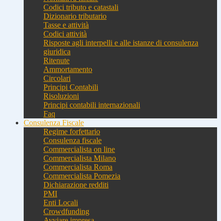
Codici tributo e catastali
Dizionario tributario
Tasse e attività
Codici attività
Risposte agli interpelli e alle istanze di consulenza
giuridica
Ritenute
Ammortamento
Circolari
Principi Contabili
Risoluzioni
Principi contabili internazionali
Faq
Consulenza Fiscale
Regime forfettario
Consulenza fiscale
Commercialista on line
Commercialista Milano
Commercialista Roma
Commercialista Pomezia
Dichiarazione redditi
PMI
Enti Locali
Crowdfunding
Avviare impresa