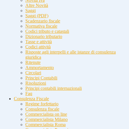
Novità Iva
Altre Novità
Saggi
Saggi (PDF)
Scadenzario fiscale
Normativa fiscale
Codici tributo e catastali
Dizionario tributario
Tasse e attività
Codici attività
Risposte agli interpelli e alle istanze di consulenza
giuridica
Ritenute
Ammortamento
Circolari
Principi Contabili
Risoluzioni
Principi contabili internazionali
Faq
Consulenza Fiscale
Regime forfettario
Consulenza fiscale
Commercialista on line
Commercialista Milano
Commercialista Roma