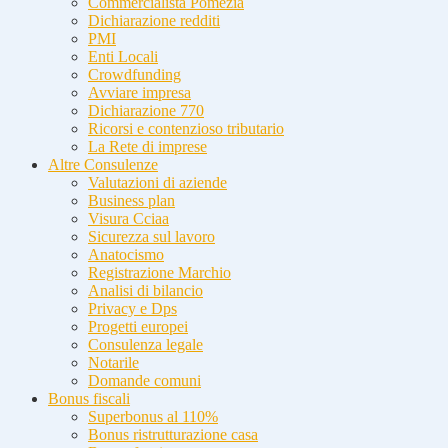
Commercialista Pomezia
Dichiarazione redditi
PMI
Enti Locali
Crowdfunding
Avviare impresa
Dichiarazione 770
Ricorsi e contenzioso tributario
La Rete di imprese
Altre Consulenze
Valutazioni di aziende
Business plan
Visura Cciaa
Sicurezza sul lavoro
Anatocismo
Registrazione Marchio
Analisi di bilancio
Privacy e Dps
Progetti europei
Consulenza legale
Notarile
Domande comuni
Bonus fiscali
Superbonus al 110%
Bonus ristrutturazione casa