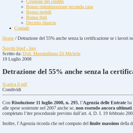
Cessione del credito
Bonus ristrutturazione seconda casa
Bonus mobili
Bonus figli
Decreto rilancio
Contatti
Home
/
Detrazione del 55% anche senza la certificazione se i lavori n
Novità Irpef - Ires
Scritto da:
Dott. Massimiliano Di Michele
19 Luglio 2008
Detrazione del 55% anche senza la certifica
Scarica il pdf
Condividi
Con
Risoluzione 11 luglio 2008, n. 295
, l’
Agenzia delle Entrate
ha 
alle spese sostenute nel 2007 anche se,
non essendo ancora ultimati 
completato l’iter procedurale previsto dall’art. 4, D. I. 19 febbraio 200
Inoltre, l’Agenzia ricorda che nel computo del
limite massimo
della d