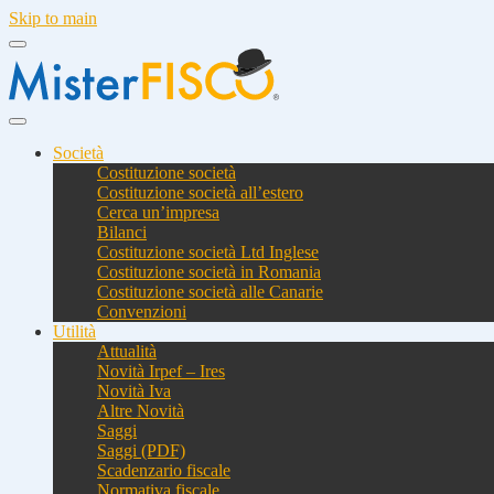
Skip to main
Società
Costituzione società
Costituzione società all’estero
Cerca un’impresa
Bilanci
Costituzione società Ltd Inglese
Costituzione società in Romania
Costituzione società alle Canarie
Convenzioni
Utilità
Attualità
Novità Irpef – Ires
Novità Iva
Altre Novità
Saggi
Saggi (PDF)
Scadenzario fiscale
Normativa fiscale