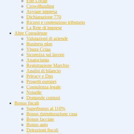
Enti Locali
Crowdfunding
Avviare impresa
Dichiarazione 770
Ricorsi e contenzioso tributario
La Rete di imprese
Altre Consulenze
Valutazioni di aziende
Business plan
Visura Cciaa
Sicurezza sul lavoro
Anatocismo
Registrazione Marchio
Analisi di bilancio
Privacy e Dps
Progetti europei
Consulenza legale
Notarile
Domande comuni
Bonus fiscali
Superbonus al 110%
Bonus ristrutturazione casa
Bonus facciate
Bonus auto
Detrazioni fiscali