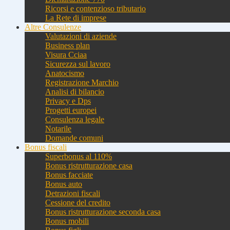
Ricorsi e contenzioso tributario
La Rete di imprese
Altre Consulenze
Valutazioni di aziende
Business plan
Visura Cciaa
Sicurezza sul lavoro
Anatocismo
Registrazione Marchio
Analisi di bilancio
Privacy e Dps
Progetti europei
Consulenza legale
Notarile
Domande comuni
Bonus fiscali
Superbonus al 110%
Bonus ristrutturazione casa
Bonus facciate
Bonus auto
Detrazioni fiscali
Cessione del credito
Bonus ristrutturazione seconda casa
Bonus mobili