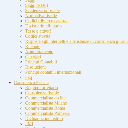
Saggi
Saggi (PDF)
Scadenzario fiscale
Normativa fiscale
Codici tributo e catastali
Dizionario tributario
Tasse e attività
Codici attività
Risposte agli interpelli e alle istanze di consulenza giurid
Ritenute
Ammortamento
Circolari
Principi Contabili
Risoluzioni
Principi contabili internazionali
Faq
Consulenza Fiscale
Regime forfettario
Consulenza fiscale
Commercialista on line
Commercialista Milano
Commercialista Roma
Commercialista Pomezia
Dichiarazione redditi
PMI