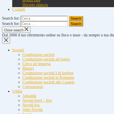
Bonus figli
Decreto rilancio
Contatti
Search for:
Search for:
Close search
Dal 2000 il tuo riferimento online su fisco e tasse - da sempre a tua d
Società
Costituzione società
Costituzione società all’estero
Cerca un’impresa
Bilanci
Costituzione società Ltd Inglese
Costituzione società in Romania
Costituzione società alle Canarie
Convenzioni
Utilità
Attualità
Novità Irpef – Ires
Novità Iva
Altre Novità