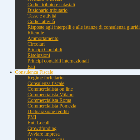
Codici tributo e catastali
Dizionario tributario
Tasse e attività
Codici attività
Risposte agli interpelli e alle istanze di consulenza giurid
Ritenute
Ammortamento
Circolari
Principi Contabili
Risoluzioni
Principi contabili internazionali
Faq
Consulenza Fiscale
Regime forfettario
Consulenza fiscale
Commercialista on line
Commercialista Milano
Commercialista Roma
Commercialista Pomezia
Dichiarazione redditi
PMI
Enti Locali
Crowdfunding
Avviare impresa
Dichiarazione 770