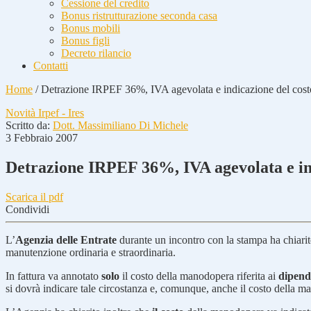
Cessione del credito
Bonus ristrutturazione seconda casa
Bonus mobili
Bonus figli
Decreto rilancio
Contatti
Home
/
Detrazione IRPEF 36%, IVA agevolata e indicazione del cos
Novità Irpef - Ires
Scritto da:
Dott. Massimiliano Di Michele
3 Febbraio 2007
Detrazione IRPEF 36%, IVA agevolata e in
Scarica il pdf
Condividi
L’
Agenzia delle Entrate
durante un incontro con la stampa ha chiari
manutenzione ordinaria e straordinaria.
In fattura va annotato
solo
il costo della manodopera riferita ai
dipende
si dovrà indicare tale circostanza e, comunque, anche il costo della ma