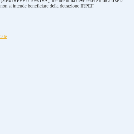
(36% IRPEF o 10% IVA), mentre nulla deve essere indicato se la
e non si intende beneficiare della detrazione IRPEF.
cale