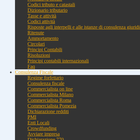
Codici tributo e catastali
Dizionario tributario
Tasse e attività
Codici attività
Risposte agli interpelli e alle istanze di consulenza giurid
Ritenute
Ammortamento
Circolari
Principi Contabili
Risoluzioni
Principi contabili internazionali
Faq
Consulenza Fiscale
Regime forfettario
Consulenza fiscale
Commercialista on line
Commercialista Milano
Commercialista Roma
Commercialista Pomezia
Dichiarazione redditi
PMI
Enti Locali
Crowdfunding
Avviare impresa
Dichiarazione 770