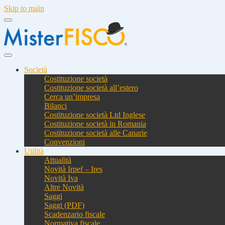
Skip to main
Società
Costituzione società
Costituzione società all’estero
Cerca un’impresa
Bilanci
Costituzione società Ltd Inglese
Costituzione società in Romania
Costituzione società alle Canarie
Convenzioni
Utilità
Attualità
Novità Irpef – Ires
Novità Iva
Altre Novità
Saggi
Saggi (PDF)
Scadenzario fiscale
Normativa fiscale