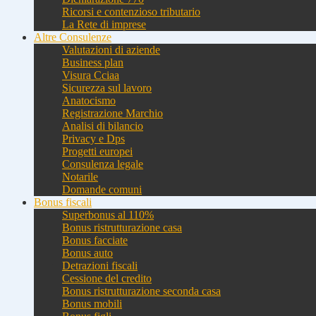
Ricorsi e contenzioso tributario
La Rete di imprese
Altre Consulenze
Valutazioni di aziende
Business plan
Visura Cciaa
Sicurezza sul lavoro
Anatocismo
Registrazione Marchio
Analisi di bilancio
Privacy e Dps
Progetti europei
Consulenza legale
Notarile
Domande comuni
Bonus fiscali
Superbonus al 110%
Bonus ristrutturazione casa
Bonus facciate
Bonus auto
Detrazioni fiscali
Cessione del credito
Bonus ristrutturazione seconda casa
Bonus mobili