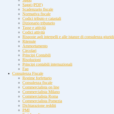
Saggi
Saggi (PDF)
Scadenzario fiscale
Normativa fiscale
Codici tributo e catastali
Dizionario tributario
Tasse e attività
Codici attività
Risposte agli interpelli e alle istanze di consulenza giurid
Ritenute
Ammortamento
Circolari
Principi Contabili
Risoluzioni
Principi contabili internazionali
Faq
Consulenza Fiscale
Regime forfettario
Consulenza fiscale
Commercialista on line
Commercialista Milano
Commercialista Roma
Commercialista Pomezia
Dichiarazione redditi
PMI