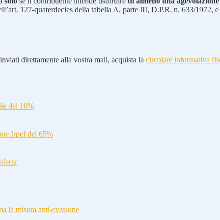
ta
solo
se il contribuente intende usufruire
di almeno una agevolazione
ell’art. 127-quaterdecies della tabella A, parte III, D.P.R. n. 633/1972, 
nviati direttamente alla vostra mail, acquista la
circolare informativa fis
ale del 10%
ione Irpef del 65%
sferta
a la misura anti-evasione