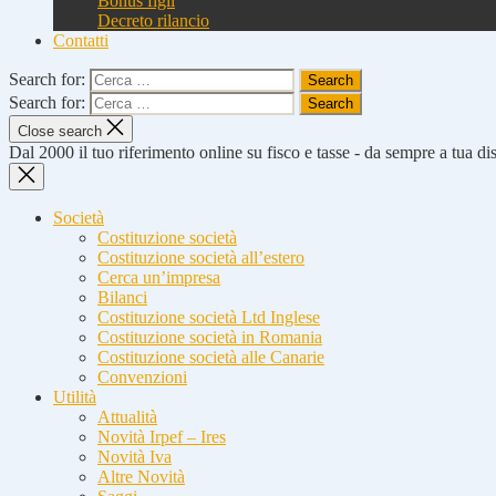
Bonus figli
Decreto rilancio
Contatti
Search for:
Search for:
Close search
Dal 2000 il tuo riferimento online su fisco e tasse - da sempre a tua d
Società
Costituzione società
Costituzione società all’estero
Cerca un’impresa
Bilanci
Costituzione società Ltd Inglese
Costituzione società in Romania
Costituzione società alle Canarie
Convenzioni
Utilità
Attualità
Novità Irpef – Ires
Novità Iva
Altre Novità