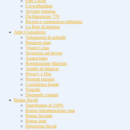
Enti Locali
Crowdfunding
Avviare impresa
Dichiarazione 770
Ricorsi e contenzioso tributario
La Rete di imprese
Altre Consulenze
Valutazioni di aziende
Business plan
Visura Cciaa
Sicurezza sul lavoro
Anatocismo
Registrazione Marchio
Analisi di bilancio
Privacy e Dps
Progetti europei
Consulenza legale
Notarile
Domande comuni
Bonus fiscali
Superbonus al 110%
Bonus ristrutturazione casa
Bonus facciate
Bonus auto
Detrazioni fiscali