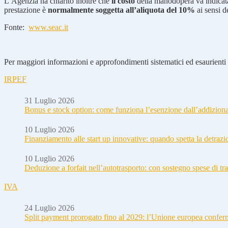
L’Agenzia ha chiarito inoltre che
il costo
della manodopera va indica
prestazione è
normalmente soggetta all’aliquota del 10%
ai sensi d
Fonte:
www.seac.it
Per maggiori informazioni e approfondimenti sistematici ed esaurienti i
IRPEF
31 Luglio 2026
Bonus e stock option: come funziona l’esenzione dall’addizion
10 Luglio 2026
Finanziamento alle start up innovative: quando spetta la detraz
10 Luglio 2026
Deduzione a forfait nell’autotrasporto: con sostegno spese di tra
IVA
24 Luglio 2026
Split payment prorogato fino al 2029: l’Unione europea conferm