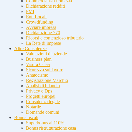
Commercialista Pomezia
Dichiarazione redditi
PMI
Enti Locali
Crowdfunding
Avviare impresa
Dichiarazione 770
Ricorsi e contenzioso tributario
La Rete di imprese
Altre Consulenze
Valutazioni di aziende
Business plan
Visura Cciaa
Sicurezza sul lavoro
Anatocismo
Registrazione Marchio
Analisi di bilancio
Privacy e Dps
Progetti europei
Consulenza legale
Notarile
Domande comuni
Bonus fiscali
Superbonus al 110%
Bonus ristrutturazione casa