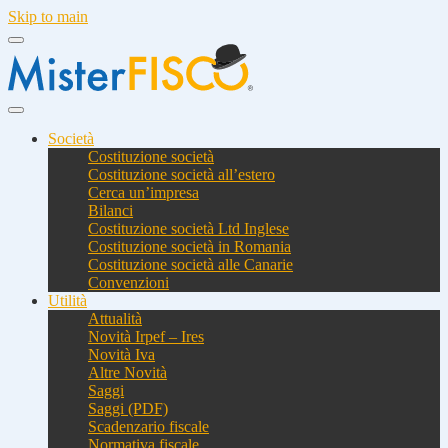
Skip to main
Società
Costituzione società
Costituzione società all’estero
Cerca un’impresa
Bilanci
Costituzione società Ltd Inglese
Costituzione società in Romania
Costituzione società alle Canarie
Convenzioni
Utilità
Attualità
Novità Irpef – Ires
Novità Iva
Altre Novità
Saggi
Saggi (PDF)
Scadenzario fiscale
Normativa fiscale