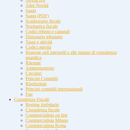
Novità Iva
Altre Novità
Saggi
Saggi (PDF)
Scadenzario fiscale
Normativa fiscale
Codici tributo e catastali
Dizionario tributario
Tasse e attività
Codici attività
Risposte agli interpelli e alle istanze di consulenza
giuridica
Ritenute
Ammortamento
Circolari
Principi Contabili
Risoluzioni
Principi contabili internazionali
Faq
Consulenza Fiscale
Regime forfettario
Consulenza fiscale
Commercialista on line
Commercialista Milano
Commercialista Roma