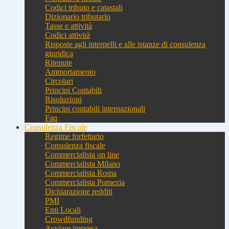
Codici tributo e catastali
Dizionario tributario
Tasse e attività
Codici attività
Risposte agli interpelli e alle istanze di consulenza
giuridica
Ritenute
Ammortamento
Circolari
Principi Contabili
Risoluzioni
Principi contabili internazionali
Faq
Consulenza Fiscale
Regime forfettario
Consulenza fiscale
Commercialista on line
Commercialista Milano
Commercialista Roma
Commercialista Pomezia
Dichiarazione redditi
PMI
Enti Locali
Crowdfunding
Avviare impresa