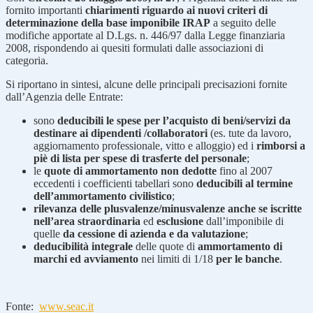
fornito importanti
chiarimenti riguardo ai nuovi criteri di
determinazione della base imponibile IRAP
a seguito delle
modifiche apportate al D.Lgs. n. 446/97 dalla Legge finanziaria
2008, rispondendo ai quesiti formulati dalle associazioni di
categoria.
Si riportano in sintesi, alcune delle principali precisazioni fornite
dall’Agenzia delle Entrate:
sono
deducibili le spese per l’acquisto di beni/servizi da
destinare ai dipendenti /collaboratori
(es. tute da lavoro,
aggiornamento professionale, vitto e alloggio) ed i
rimborsi a
piè di lista per spese di trasferte del personale
;
le
quote di ammortamento non dedotte
fino al 2007
eccedenti i coefficienti tabellari sono
deducibili al termine
dell’ammortamento civilistico
;
rilevanza delle plusvalenze/minusvalenze anche se iscritte
nell’area straordinaria
ed
esclusione
dall’imponibile di
quelle
da cessione di azienda e da valutazione
;
deducibilità integrale
delle quote di
ammortamento di
marchi ed avviamento
nei limiti di 1/18
per le banche
.
Fonte:
www.seac.it