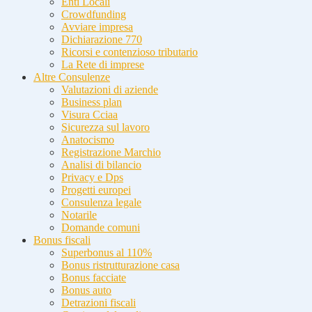
Enti Locali
Crowdfunding
Avviare impresa
Dichiarazione 770
Ricorsi e contenzioso tributario
La Rete di imprese
Altre Consulenze
Valutazioni di aziende
Business plan
Visura Cciaa
Sicurezza sul lavoro
Anatocismo
Registrazione Marchio
Analisi di bilancio
Privacy e Dps
Progetti europei
Consulenza legale
Notarile
Domande comuni
Bonus fiscali
Superbonus al 110%
Bonus ristrutturazione casa
Bonus facciate
Bonus auto
Detrazioni fiscali