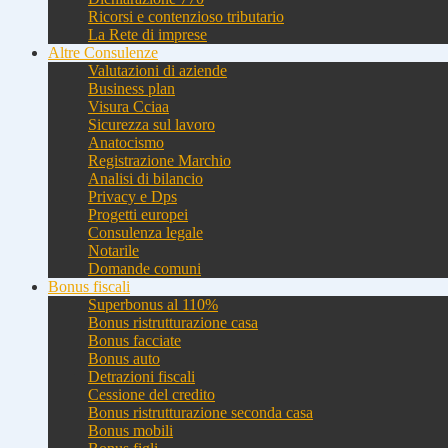
Ricorsi e contenzioso tributario
La Rete di imprese
Altre Consulenze
Valutazioni di aziende
Business plan
Visura Cciaa
Sicurezza sul lavoro
Anatocismo
Registrazione Marchio
Analisi di bilancio
Privacy e Dps
Progetti europei
Consulenza legale
Notarile
Domande comuni
Bonus fiscali
Superbonus al 110%
Bonus ristrutturazione casa
Bonus facciate
Bonus auto
Detrazioni fiscali
Cessione del credito
Bonus ristrutturazione seconda casa
Bonus mobili