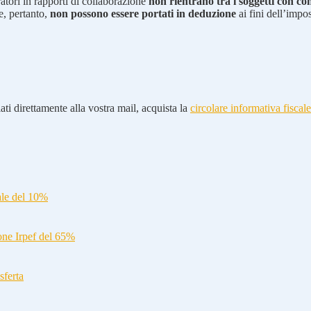
atori in rapporti di collaborazione
non rientrano tra i soggetti con c
e, pertanto,
non possono essere portati in deduzione
ai fini dell’impos
ti direttamente alla vostra mail, acquista la
circolare informativa fiscale
ale del 10%
ione Irpef del 65%
sferta