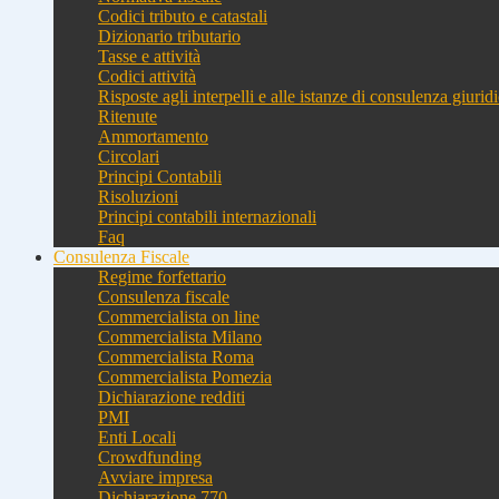
Codici tributo e catastali
Dizionario tributario
Tasse e attività
Codici attività
Risposte agli interpelli e alle istanze di consulenza giurid
Ritenute
Ammortamento
Circolari
Principi Contabili
Risoluzioni
Principi contabili internazionali
Faq
Consulenza Fiscale
Regime forfettario
Consulenza fiscale
Commercialista on line
Commercialista Milano
Commercialista Roma
Commercialista Pomezia
Dichiarazione redditi
PMI
Enti Locali
Crowdfunding
Avviare impresa
Dichiarazione 770