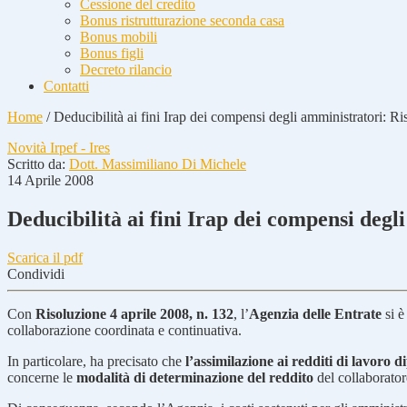
Cessione del credito
Bonus ristrutturazione seconda casa
Bonus mobili
Bonus figli
Decreto rilancio
Contatti
Home
/
Deducibilità ai fini Irap dei compensi degli amministratori: Ri
Novità Irpef - Ires
Scritto da:
Dott. Massimiliano Di Michele
14 Aprile 2008
Deducibilità ai fini Irap dei compensi degl
Scarica il pdf
Condividi
Con
Risoluzione 4 aprile 2008, n. 132
, l’
Agenzia delle Entrate
si è
collaborazione coordinata e continuativa.
In particolare, ha precisato che
l’assimilazione ai redditi di lavoro 
concerne le
modalità di determinazione del reddito
del collaborato