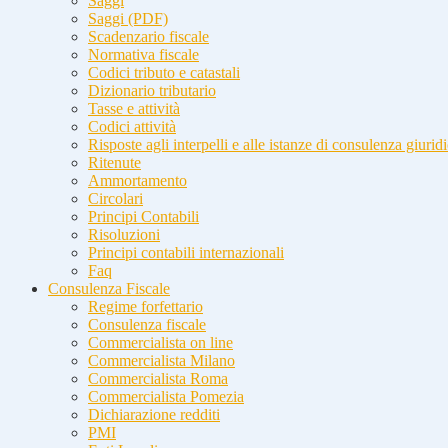
Saggi
Saggi (PDF)
Scadenzario fiscale
Normativa fiscale
Codici tributo e catastali
Dizionario tributario
Tasse e attività
Codici attività
Risposte agli interpelli e alle istanze di consulenza giurid
Ritenute
Ammortamento
Circolari
Principi Contabili
Risoluzioni
Principi contabili internazionali
Faq
Consulenza Fiscale
Regime forfettario
Consulenza fiscale
Commercialista on line
Commercialista Milano
Commercialista Roma
Commercialista Pomezia
Dichiarazione redditi
PMI