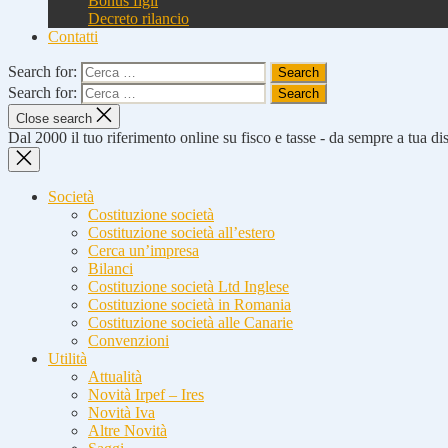
Bonus figli
Decreto rilancio
Contatti
Search for:
Search for:
Close search
Dal 2000 il tuo riferimento online su fisco e tasse - da sempre a tua d
Società
Costituzione società
Costituzione società all’estero
Cerca un’impresa
Bilanci
Costituzione società Ltd Inglese
Costituzione società in Romania
Costituzione società alle Canarie
Convenzioni
Utilità
Attualità
Novità Irpef – Ires
Novità Iva
Altre Novità