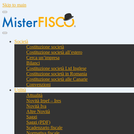
Skip to main
Società
Costituzione società
Costituzione società all’estero
Cerca un’impresa
Bilanci
Costituzione società Ltd Inglese
Costituzione società in Romania
Costituzione società alle Canarie
Convenzioni
Utilità
Attualità
Novità Irpef – Ires
Novità Iva
Altre Novità
Saggi
Saggi (PDF)
Scadenzario fiscale
Normativa fiscale