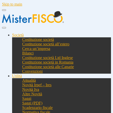
Skip to main
Società
Costituzione società
Costituzione società all’estero
Cerca un’impresa
Bilanci
Costituzione società Ltd Inglese
Costituzione società in Romania
Costituzione società alle Canarie
Convenzioni
Utilità
Attualità
Novità Irpef – Ires
Novità Iva
Altre Novità
Saggi
Saggi (PDF)
Scadenzario fiscale
Normativa fiscale