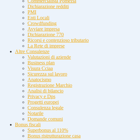
Commercialista Pomezia
Dichiarazione redditi
PMI
Enti Locali
Crowdfunding
Avviare impresa
Dichiarazione 770
Ricorsi e contenzioso tributario
La Rete di imprese
Altre Consulenze
Valutazioni di aziende
Business plan
Visura Cciaa
Sicurezza sul lavoro
Anatocismo
Registrazione Marchio
Analisi di bilancio
Privacy e Dps
Progetti europei
Consulenza legale
Notarile
Domande comuni
Bonus fiscali
Superbonus al 110%
Bonus ristrutturazione casa