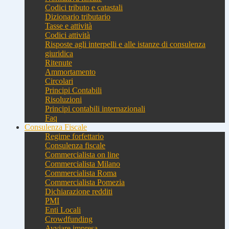
Codici tributo e catastali
Dizionario tributario
Tasse e attività
Codici attività
Risposte agli interpelli e alle istanze di consulenza
giuridica
Ritenute
Ammortamento
Circolari
Principi Contabili
Risoluzioni
Principi contabili internazionali
Faq
Consulenza Fiscale
Regime forfettario
Consulenza fiscale
Commercialista on line
Commercialista Milano
Commercialista Roma
Commercialista Pomezia
Dichiarazione redditi
PMI
Enti Locali
Crowdfunding
Avviare impresa