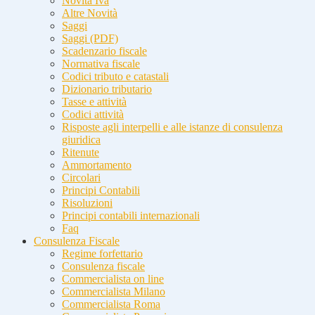
Novità Iva
Altre Novità
Saggi
Saggi (PDF)
Scadenzario fiscale
Normativa fiscale
Codici tributo e catastali
Dizionario tributario
Tasse e attività
Codici attività
Risposte agli interpelli e alle istanze di consulenza
giuridica
Ritenute
Ammortamento
Circolari
Principi Contabili
Risoluzioni
Principi contabili internazionali
Faq
Consulenza Fiscale
Regime forfettario
Consulenza fiscale
Commercialista on line
Commercialista Milano
Commercialista Roma