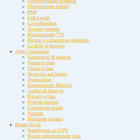
Commercialista Pomezia
Dichiarazione redditi
PMI
Enti Locali
Crowdfunding
Avviare impresa
Dichiarazione 770
Ricorsi e contenzioso tributario
La Rete di imprese
Altre Consulenze
Valutazioni di aziende
Business plan
Visura Cciaa
Sicurezza sul lavoro
Anatocismo
Registrazione Marchio
Analisi di bilancio
Privacy e Dps
Progetti europei
Consulenza legale
Notarile
Domande comuni
Bonus fiscali
Superbonus al 110%
Bonus ristrutturazione casa