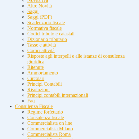
Novità Iva
Altre Novità
Saggi
Saggi (PDF)
Scadenzario fiscale
Normativa fiscale
Codici tributo e catastali
Dizionario tributario
Tasse e attività
Codici attività
Risposte agli interpelli e alle istanze di consulenza
giuridica
Ritenute
Ammortamento
Circolari
Principi Contabili
Risoluzioni
Principi contabili internazionali
Faq
Consulenza Fiscale
Regime forfettario
Consulenza fiscale
Commercialista on line
Commercialista Milano
Commercialista Roma