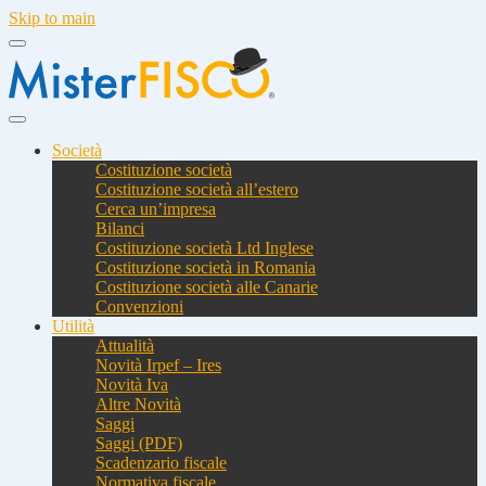
Skip to main
Società
Costituzione società
Costituzione società all’estero
Cerca un’impresa
Bilanci
Costituzione società Ltd Inglese
Costituzione società in Romania
Costituzione società alle Canarie
Convenzioni
Utilità
Attualità
Novità Irpef – Ires
Novità Iva
Altre Novità
Saggi
Saggi (PDF)
Scadenzario fiscale
Normativa fiscale