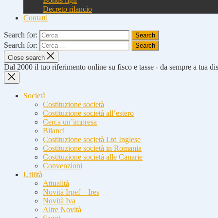
Bonus figli
Decreto rilancio
Contatti
Search for:
Search for:
Close search
Dal 2000 il tuo riferimento online su fisco e tasse - da sempre a tua d
Società
Costituzione società
Costituzione società all’estero
Cerca un’impresa
Bilanci
Costituzione società Ltd Inglese
Costituzione società in Romania
Costituzione società alle Canarie
Convenzioni
Utilità
Attualità
Novità Irpef – Ires
Novità Iva
Altre Novità