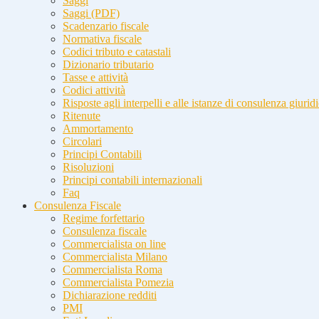
Saggi
Saggi (PDF)
Scadenzario fiscale
Normativa fiscale
Codici tributo e catastali
Dizionario tributario
Tasse e attività
Codici attività
Risposte agli interpelli e alle istanze di consulenza giurid
Ritenute
Ammortamento
Circolari
Principi Contabili
Risoluzioni
Principi contabili internazionali
Faq
Consulenza Fiscale
Regime forfettario
Consulenza fiscale
Commercialista on line
Commercialista Milano
Commercialista Roma
Commercialista Pomezia
Dichiarazione redditi
PMI