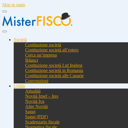
Skip to main
Società
Costituzione società
Costituzione società all’estero
Cerca un’impresa
Bilanci
Costituzione società Ltd Inglese
Costituzione società in Romania
Costituzione società alle Canarie
Convenzioni
Utilità
Attualità
Novità Irpef – Ires
Novità Iva
Altre Novità
Saggi
Saggi (PDF)
Scadenzario fiscale
Normativa fiscale