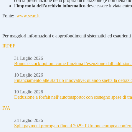
con la presentazione della propria dichiarazione (e non della dich
l’
impronta dell’archivio informatico
deve essere inviata entro
Fonte:
www.seac.it
Per maggiori informazioni e approfondimenti sistematici ed esaurienti i
IRPEF
31 Luglio 2026
Bonus e stock option: come funziona l’esenzione dall’addizion
10 Luglio 2026
Finanziamento alle start up innovative: quando spetta la detraz
10 Luglio 2026
Deduzione a forfait nell’autotrasporto: con sostegno spese di tra
IVA
24 Luglio 2026
Split payment prorogato fino al 2029: l’Unione europea conferm