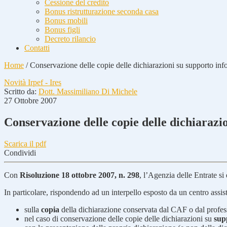
Cessione del credito
Bonus ristrutturazione seconda casa
Bonus mobili
Bonus figli
Decreto rilancio
Contatti
Home
/
Conservazione delle copie delle dichiarazioni su supporto inf
Novità Irpef - Ires
Scritto da:
Dott. Massimiliano Di Michele
27 Ottobre 2007
Conservazione delle copie delle dichiarazi
Scarica il pdf
Condividi
Con
Risoluzione 18 ottobre 2007, n. 298
, l’Agenzia delle Entrate si 
In particolare, rispondendo ad un interpello esposto da un centro assi
sulla
copia
della dichiarazione conservata dal CAF o dal profes
nel caso di conservazione delle copie delle dichiarazioni su
sup