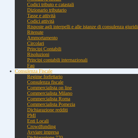
Codici tributo e catastali
Dizionario tributario
Tasse e attività
Codici attività
Risposte agli interpelli e alle istanze di consulenza giurid
Ritenute
Ammortamento
Circolari
Principi Contabili
Risoluzioni
Principi contabili internazionali
Faq
Consulenza Fiscale
Regime forfettario
Consulenza fiscale
Commercialista on line
Commercialista Milano
Commercialista Roma
Commercialista Pomezia
Dichiarazione redditi
PMI
Enti Locali
Crowdfunding
Avviare impresa
Dichiarazione 770