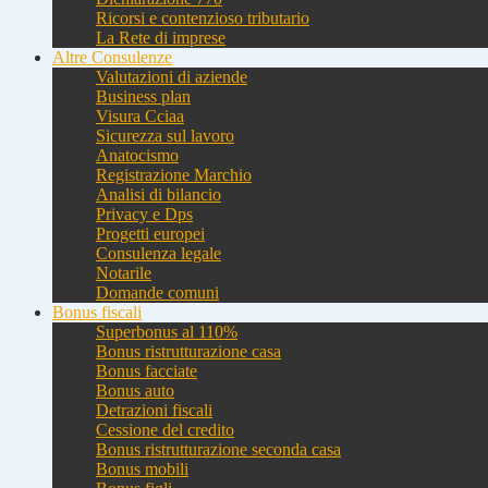
Ricorsi e contenzioso tributario
La Rete di imprese
Altre Consulenze
Valutazioni di aziende
Business plan
Visura Cciaa
Sicurezza sul lavoro
Anatocismo
Registrazione Marchio
Analisi di bilancio
Privacy e Dps
Progetti europei
Consulenza legale
Notarile
Domande comuni
Bonus fiscali
Superbonus al 110%
Bonus ristrutturazione casa
Bonus facciate
Bonus auto
Detrazioni fiscali
Cessione del credito
Bonus ristrutturazione seconda casa
Bonus mobili