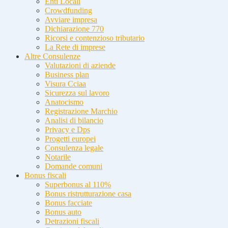
Enti Locali
Crowdfunding
Avviare impresa
Dichiarazione 770
Ricorsi e contenzioso tributario
La Rete di imprese
Altre Consulenze
Valutazioni di aziende
Business plan
Visura Cciaa
Sicurezza sul lavoro
Anatocismo
Registrazione Marchio
Analisi di bilancio
Privacy e Dps
Progetti europei
Consulenza legale
Notarile
Domande comuni
Bonus fiscali
Superbonus al 110%
Bonus ristrutturazione casa
Bonus facciate
Bonus auto
Detrazioni fiscali