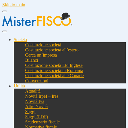
Skip to main
Società
Costituzione società
Costituzione società all’estero
Cerca un’impresa
Bilanci
Costituzione società Ltd Inglese
Costituzione società in Romania
Costituzione società alle Canarie
Convenzioni
Utilità
Attualità
Novità Irpef – Ires
Novità Iva
Altre Novità
Saggi
Saggi (PDF)
Scadenzario fiscale
Normativa fiscale