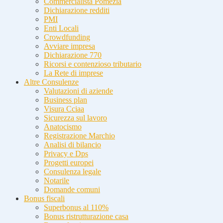
Commercialista Pomezia
Dichiarazione redditi
PMI
Enti Locali
Crowdfunding
Avviare impresa
Dichiarazione 770
Ricorsi e contenzioso tributario
La Rete di imprese
Altre Consulenze
Valutazioni di aziende
Business plan
Visura Cciaa
Sicurezza sul lavoro
Anatocismo
Registrazione Marchio
Analisi di bilancio
Privacy e Dps
Progetti europei
Consulenza legale
Notarile
Domande comuni
Bonus fiscali
Superbonus al 110%
Bonus ristrutturazione casa