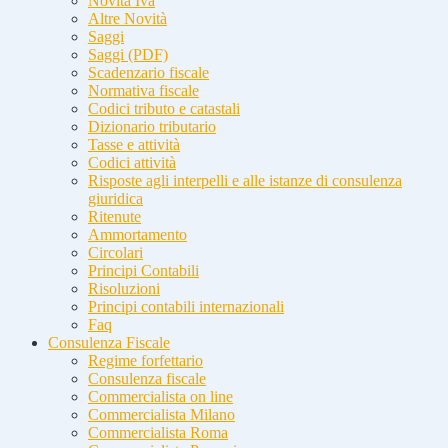
Novità Iva
Altre Novità
Saggi
Saggi (PDF)
Scadenzario fiscale
Normativa fiscale
Codici tributo e catastali
Dizionario tributario
Tasse e attività
Codici attività
Risposte agli interpelli e alle istanze di consulenza
giuridica
Ritenute
Ammortamento
Circolari
Principi Contabili
Risoluzioni
Principi contabili internazionali
Faq
Consulenza Fiscale
Regime forfettario
Consulenza fiscale
Commercialista on line
Commercialista Milano
Commercialista Roma