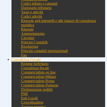
Codici tributo e catastali
Dizionario tributario
Tasse e attività
Codici attività
Risposte agli interpelli e alle istanze di consulenza
giuridica
Ritenute
Ammortamento
Circolari
Principi Contabili
Risoluzioni
Principi contabili internazionali
Faq
Consulenza Fiscale
Regime forfettario
Consulenza fiscale
Commercialista on line
Commercialista Milano
Commercialista Roma
Commercialista Pomezia
Dichiarazione redditi
PMI
Enti Locali
Crowdfunding
Avviare impresa