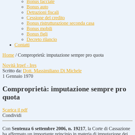
Bonus facciate
Bonus auto
Detrazioni fiscali
Cessione del credito
Bonus ristrutturazione seconda casa
Bonus mobili
Bonus figli
Decreto rilancio
Contatti
Home
/
Comproprietà: imputazione sempre pro quota
Novità Irpef - Ires
Scritto da:
Dott. Massimiliano Di Michele
1 Gennaio 1970
Comproprietà: imputazione sempre pro
quota
Scarica il pdf
Condividi
Con
Sentenza 6 settembre 2006, n. 19217
, la Corte di Cassazione
ha affermato un importante principio in materia di imputazione dei