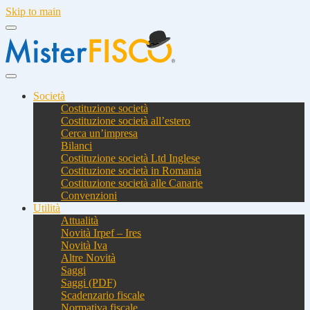
Skip to main
Società
Costituzione società
Costituzione società all’estero
Cerca un’impresa
Bilanci
Costituzione società Ltd Inglese
Costituzione società in Romania
Costituzione società alle Canarie
Convenzioni
Utilità
Attualità
Novità Irpef – Ires
Novità Iva
Altre Novità
Saggi
Saggi (PDF)
Scadenzario fiscale
Normativa fiscale