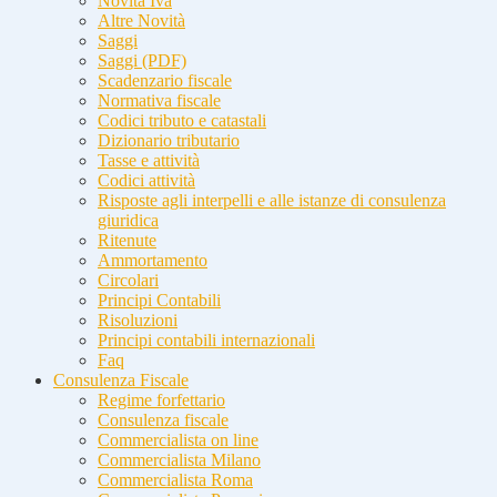
Novità Iva
Altre Novità
Saggi
Saggi (PDF)
Scadenzario fiscale
Normativa fiscale
Codici tributo e catastali
Dizionario tributario
Tasse e attività
Codici attività
Risposte agli interpelli e alle istanze di consulenza
giuridica
Ritenute
Ammortamento
Circolari
Principi Contabili
Risoluzioni
Principi contabili internazionali
Faq
Consulenza Fiscale
Regime forfettario
Consulenza fiscale
Commercialista on line
Commercialista Milano
Commercialista Roma