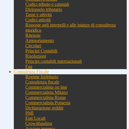
Codici tributo e catastali
Dizionario tributario
Tasse e attività
Codici attività
Risposte agli interpelli e alle istanze di consulenza
giuridica
Ritenute
Ammortamento
Circolari
Principi Contabili
Risoluzioni
Principi contabili internazionali
Faq
Consulenza Fiscale
Regime forfettario
Consulenza fiscale
Commercialista on line
Commercialista Milano
Commercialista Roma
Commercialista Pomezia
Dichiarazione redditi
PMI
Enti Locali
Crowdfunding
Avviare impresa