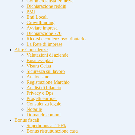
Commercialista Pomezia
Dichiarazione redditi
PMI
Enti Locali
Crowdfunding
Avviare impresa
Dichiarazione 770
Ricorsi e contenzioso tributario
La Rete di imprese
Altre Consulenze
Valutazioni di aziende
Business plan
Visura Cciaa
Sicurezza sul lavoro
Anatocismo
Registrazione Marchio
Analisi di bilancio
Privacy e Dps
Progetti europei
Consulenza legale
Notarile
Domande comuni
Bonus fiscali
Superbonus al 110%
Bonus ristrutturazione casa