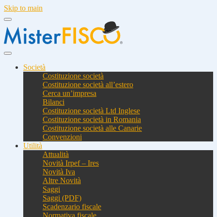
Skip to main
Società
Costituzione società
Costituzione società all’estero
Cerca un’impresa
Bilanci
Costituzione società Ltd Inglese
Costituzione società in Romania
Costituzione società alle Canarie
Convenzioni
Utilità
Attualità
Novità Irpef – Ires
Novità Iva
Altre Novità
Saggi
Saggi (PDF)
Scadenzario fiscale
Normativa fiscale