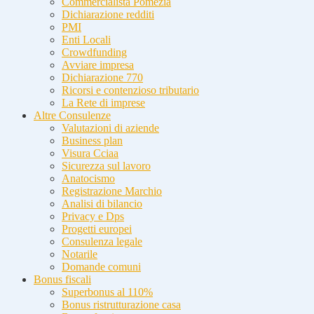
Commercialista Pomezia
Dichiarazione redditi
PMI
Enti Locali
Crowdfunding
Avviare impresa
Dichiarazione 770
Ricorsi e contenzioso tributario
La Rete di imprese
Altre Consulenze
Valutazioni di aziende
Business plan
Visura Cciaa
Sicurezza sul lavoro
Anatocismo
Registrazione Marchio
Analisi di bilancio
Privacy e Dps
Progetti europei
Consulenza legale
Notarile
Domande comuni
Bonus fiscali
Superbonus al 110%
Bonus ristrutturazione casa