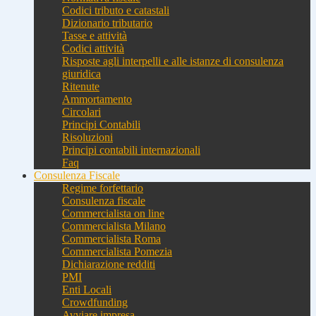
Codici tributo e catastali
Dizionario tributario
Tasse e attività
Codici attività
Risposte agli interpelli e alle istanze di consulenza
giuridica
Ritenute
Ammortamento
Circolari
Principi Contabili
Risoluzioni
Principi contabili internazionali
Faq
Consulenza Fiscale
Regime forfettario
Consulenza fiscale
Commercialista on line
Commercialista Milano
Commercialista Roma
Commercialista Pomezia
Dichiarazione redditi
PMI
Enti Locali
Crowdfunding
Avviare impresa