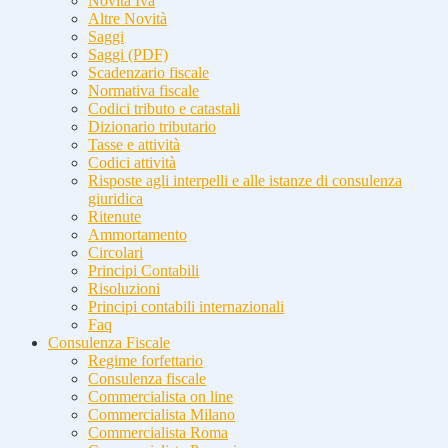
Novità Iva
Altre Novità
Saggi
Saggi (PDF)
Scadenzario fiscale
Normativa fiscale
Codici tributo e catastali
Dizionario tributario
Tasse e attività
Codici attività
Risposte agli interpelli e alle istanze di consulenza
giuridica
Ritenute
Ammortamento
Circolari
Principi Contabili
Risoluzioni
Principi contabili internazionali
Faq
Consulenza Fiscale
Regime forfettario
Consulenza fiscale
Commercialista on line
Commercialista Milano
Commercialista Roma