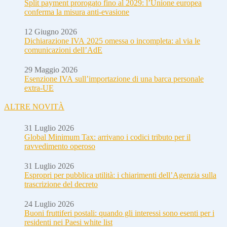
Split payment prorogato fino al 2029: l’Unione europea
conferma la misura anti-evasione
12 Giugno 2026
Dichiarazione IVA 2025 omessa o incompleta: al via le
comunicazioni dell’AdE
29 Maggio 2026
Esenzione IVA sull’importazione di una barca personale
extra-UE
ALTRE NOVITÀ
31 Luglio 2026
Global Minimum Tax: arrivano i codici tributo per il
ravvedimento operoso
31 Luglio 2026
Espropri per pubblica utilità: i chiarimenti dell’Agenzia sulla
trascrizione del decreto
24 Luglio 2026
Buoni fruttiferi postali: quando gli interessi sono esenti per i
residenti nei Paesi white list