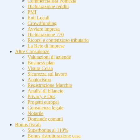
Commercialista Pomezia
Dichiarazione redditi
PMI
Enti Locali
Crowdfunding
Avviare impresa
Dichiarazione 770
Ricorsi e contenzioso tributario
La Rete di imprese
Altre Consulenze
Valutazioni di aziende
Business plan
Visura Cciaa
Sicurezza sul lavoro
Anatocismo
Registrazione Marchio
Analisi di bilancio
Privacy e Dps
Progetti europei
Consulenza legale
Notarile
Domande comuni
Bonus fiscali
Superbonus al 110%
Bonus ristrutturazione casa