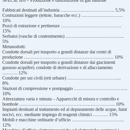
SPECIE II/b – Produzione e distribuzione di gas naturale
Fabbricati destinati all’industria …………………………….. 5,5%
Costruzioni leggere (tettoie, baracche ecc.) ………………………
10%
Pozzi di estrazione e pertinenze …………………………………
15%
Serbatoi (vasche di contenimento) ………………………………..
5%
Metanodotti:
Condotte dorsali per trasporto a grandi distanze dai centri di
produzione …………………………………………………. 10%
Condotte dorsali per trasporto a grandi distanze dai giacimenti
gassoso acquiferi; condotte di derivazione e di allacciamento
………. 12%
Condotte per usi civili (reti urbane) ……………………………..
8%
Stazioni di compressione e pompaggio ……………………………..
10%
Attrezzatura varia e minuta – Apparecchi di misura e controllo e
bombole …………………………………………………….. 10%
Impianti destinati al trattamento ed al depuramento delle acque, fumi
nocivi, ecc. mediante impiego di reagenti chimici ………. 15%
Mobili e macchine ordinarie d’ufficio …………………………….
12%