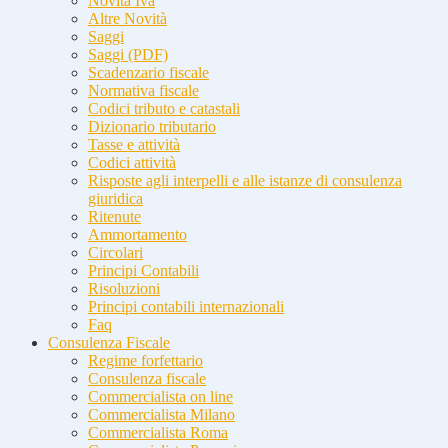
Novità Iva
Altre Novità
Saggi
Saggi (PDF)
Scadenzario fiscale
Normativa fiscale
Codici tributo e catastali
Dizionario tributario
Tasse e attività
Codici attività
Risposte agli interpelli e alle istanze di consulenza
giuridica
Ritenute
Ammortamento
Circolari
Principi Contabili
Risoluzioni
Principi contabili internazionali
Faq
Consulenza Fiscale
Regime forfettario
Consulenza fiscale
Commercialista on line
Commercialista Milano
Commercialista Roma