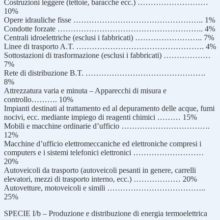
Costruzioni leggere (tettoie, baracche ecc.) ………………………
10%
Opere idrauliche fisse ………………………………………….. 1%
Condotte forzate ……………………………………………….. 4%
Centrali idroelettriche (esclusi i fabbricati) …………………….. 7%
Linee di trasporto A.T. …………………………………………. 4%
Sottostazioni di trasformazione (esclusi i fabbricati) ………………
7%
Rete di distribuzione B.T. ……………………………………….
8%
Attrezzatura varia e minuta – Apparecchi di misura e
controllo………. 10%
Impianti destinati al trattamento ed al depuramento delle acque, fumi
nocivi, ecc. mediante impiego di reagenti chimici ……… 15%
Mobili e macchine ordinarie d’ufficio …………………………….
12%
Macchine d’ufficio elettromeccaniche ed elettroniche compresi i
computers e i sistemi telefonici elettronici ………………………
20%
Autoveicoli da trasporto (autoveicoli pesanti in genere, carrelli
elevatori, mezzi di trasporto interno, ecc.) ……………… 20%
Autovetture, motoveicoli e simili ………………………………..
25%
SPECIE I/b – Produzione e distribuzione di energia termoelettrica