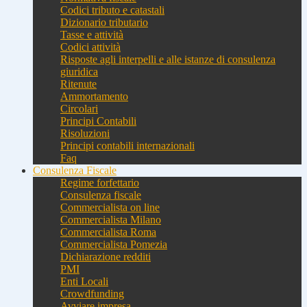
Codici tributo e catastali
Dizionario tributario
Tasse e attività
Codici attività
Risposte agli interpelli e alle istanze di consulenza
giuridica
Ritenute
Ammortamento
Circolari
Principi Contabili
Risoluzioni
Principi contabili internazionali
Faq
Consulenza Fiscale
Regime forfettario
Consulenza fiscale
Commercialista on line
Commercialista Milano
Commercialista Roma
Commercialista Pomezia
Dichiarazione redditi
PMI
Enti Locali
Crowdfunding
Avviare impresa