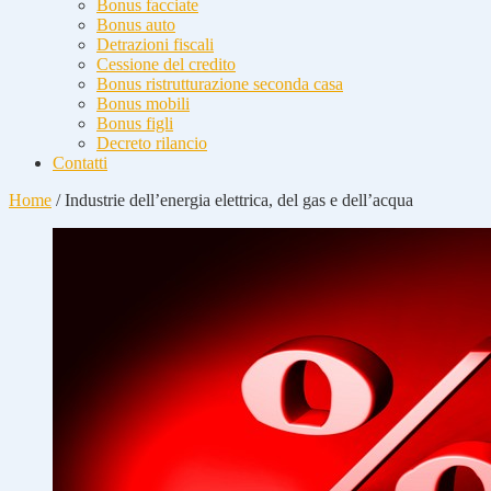
Bonus facciate
Bonus auto
Detrazioni fiscali
Cessione del credito
Bonus ristrutturazione seconda casa
Bonus mobili
Bonus figli
Decreto rilancio
Contatti
Home
/
Industrie dell’energia elettrica, del gas e dell’acqua