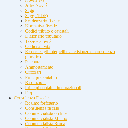
Novità Iva
Altre Novità
Saggi
Saggi (PDF)
Scadenzario fiscale
Normativa fiscale
Codici tributo e catastali
Dizionario tributario
Tasse e attività
Codici attività
Risposte agli interpelli e alle istanze di consulenza
giuridica
Ritenute
Ammortamento
Circolari
Principi Contabili
Risoluzioni
Principi contabili internazionali
Faq
Consulenza Fiscale
Regime forfettario
Consulenza fiscale
Commercialista on line
Commercialista Milano
Commercialista Roma