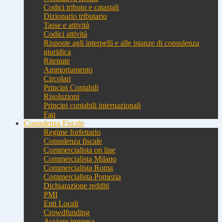
Codici tributo e catastali
Dizionario tributario
Tasse e attività
Codici attività
Risposte agli interpelli e alle istanze di consulenza
giuridica
Ritenute
Ammortamento
Circolari
Principi Contabili
Risoluzioni
Principi contabili internazionali
Faq
Consulenza Fiscale
Regime forfettario
Consulenza fiscale
Commercialista on line
Commercialista Milano
Commercialista Roma
Commercialista Pomezia
Dichiarazione redditi
PMI
Enti Locali
Crowdfunding
Avviare impresa