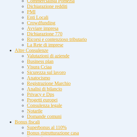
Commercialista Pomezia
Dichiarazione redditi
PMI
Enti Locali
Crowdfunding
Avviare impresa
Dichiarazione 770
Ricorsi e contenzioso tributario
La Rete di imprese
Altre Consulenze
Valutazioni di aziende
Business plan
Visura Cciaa
Sicurezza sul lavoro
Anatocismo
Registrazione Marchio
Analisi di bilancio
Privacy e Dps
Progetti europei
Consulenza legale
Notarile
Domande comuni
Bonus fiscali
Superbonus al 110%
Bonus ristrutturazione casa