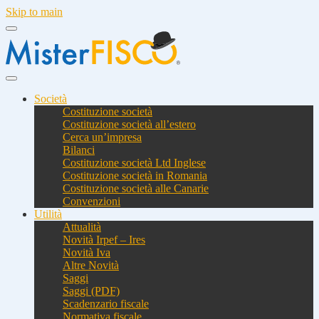
Skip to main
Società
Costituzione società
Costituzione società all’estero
Cerca un’impresa
Bilanci
Costituzione società Ltd Inglese
Costituzione società in Romania
Costituzione società alle Canarie
Convenzioni
Utilità
Attualità
Novità Irpef – Ires
Novità Iva
Altre Novità
Saggi
Saggi (PDF)
Scadenzario fiscale
Normativa fiscale