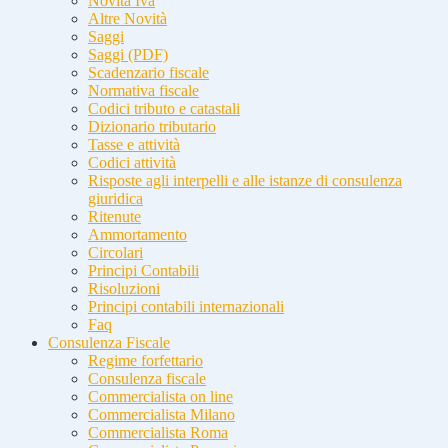
Novità Iva
Altre Novità
Saggi
Saggi (PDF)
Scadenzario fiscale
Normativa fiscale
Codici tributo e catastali
Dizionario tributario
Tasse e attività
Codici attività
Risposte agli interpelli e alle istanze di consulenza
giuridica
Ritenute
Ammortamento
Circolari
Principi Contabili
Risoluzioni
Principi contabili internazionali
Faq
Consulenza Fiscale
Regime forfettario
Consulenza fiscale
Commercialista on line
Commercialista Milano
Commercialista Roma