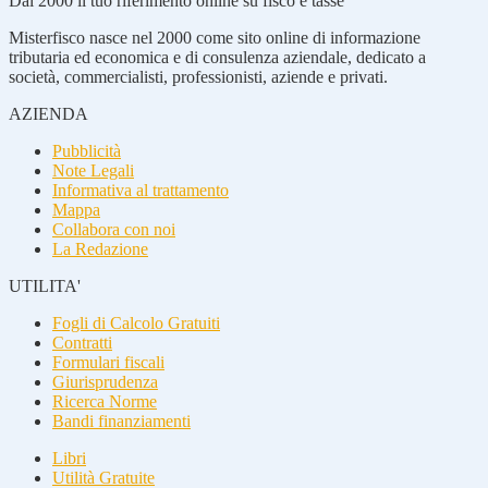
Dal 2000 il tuo riferimento online su fisco e tasse
Misterfisco nasce nel 2000 come sito online di informazione
tributaria ed economica e di consulenza aziendale, dedicato a
società, commercialisti, professionisti, aziende e privati.
AZIENDA
Pubblicità
Note Legali
Informativa al trattamento
Mappa
Collabora con noi
La Redazione
UTILITA'
Fogli di Calcolo Gratuiti
Contratti
Formulari fiscali
Giurisprudenza
Ricerca Norme
Bandi finanziamenti
Libri
Utilità Gratuite