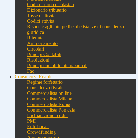
Codici tributo e catastali
Dizionario tributario
Tasse e attività
Codici attività
Risposte agli interpelli e alle istanze di consulenza
giuridica
Ritenute
Ammortamento
Circolari
Principi Contabili
Risoluzioni
Principi contabili internazionali
Faq
Consulenza Fiscale
Regime forfettario
Consulenza fiscale
Commercialista on line
Commercialista Milano
Commercialista Roma
Commercialista Pomezia
Dichiarazione redditi
PMI
Enti Locali
Crowdfunding
Avviare impresa