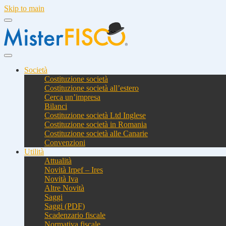
Skip to main
Società
Costituzione società
Costituzione società all’estero
Cerca un’impresa
Bilanci
Costituzione società Ltd Inglese
Costituzione società in Romania
Costituzione società alle Canarie
Convenzioni
Utilità
Attualità
Novità Irpef – Ires
Novità Iva
Altre Novità
Saggi
Saggi (PDF)
Scadenzario fiscale
Normativa fiscale