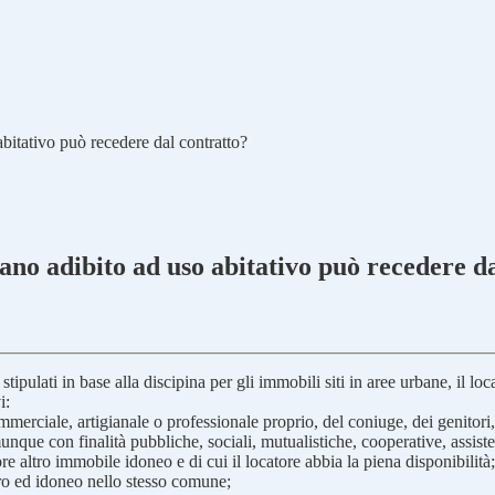
abitativo può recedere dal contratto?
bano adibito ad uso abitativo può recedere d
i stipulati in base alla discipina per gli immobili siti in aree urbane, il
i:
merciale, artigianale o professionale proprio, del coniuge, dei genitori, 
nque con finalità pubbliche, sociali, mutualistiche, cooperative, assisten
tore altro immobile idoneo e di cui il locatore abbia la piena disponibilità;
ero ed idoneo nello stesso comune;