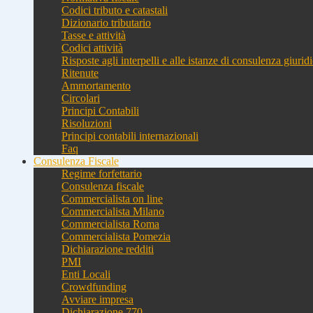
Codici tributo e catastali
Dizionario tributario
Tasse e attività
Codici attività
Risposte agli interpelli e alle istanze di consulenza giurid
Ritenute
Ammortamento
Circolari
Principi Contabili
Risoluzioni
Principi contabili internazionali
Faq
Consulenza Fiscale
Regime forfettario
Consulenza fiscale
Commercialista on line
Commercialista Milano
Commercialista Roma
Commercialista Pomezia
Dichiarazione redditi
PMI
Enti Locali
Crowdfunding
Avviare impresa
Dichiarazione 770