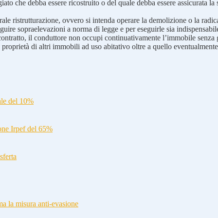
to che debba essere ricostruito o del quale debba essere assicurata la 
grale ristrutturazione, ovvero si intenda operare la demolizione o la rad
eseguire sopraelevazioni a norma di legge e per eseguirle sia indispensab
 contratto, il conduttore non occupi continuativamente l’immobile senza 
proprietà di altri immobili ad uso abitativo oltre a quello eventualmente 
ale del 10%
ione Irpef del 65%
sferta
a la misura anti-evasione