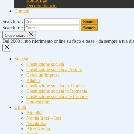
Bonus figli
Decreto rilancio
Contatti
Search for:
Search for:
Close search
Dal 2000 il tuo riferimento online su fisco e tasse - da sempre a tua d
Società
Costituzione società
Costituzione società all’estero
Cerca un’impresa
Bilanci
Costituzione società Ltd Inglese
Costituzione società in Romania
Costituzione società alle Canarie
Convenzioni
Utilità
Attualità
Novità Irpef – Ires
Novità Iva
Altre Novità