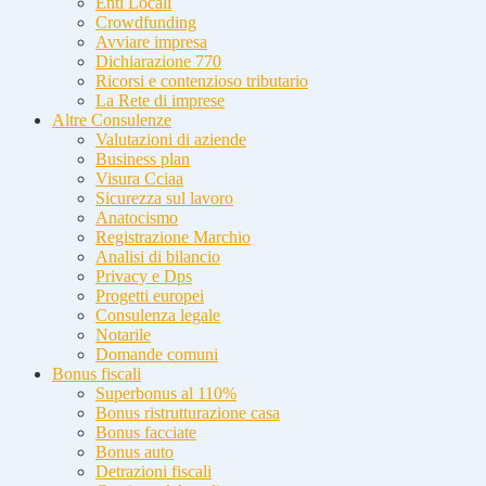
Enti Locali
Crowdfunding
Avviare impresa
Dichiarazione 770
Ricorsi e contenzioso tributario
La Rete di imprese
Altre Consulenze
Valutazioni di aziende
Business plan
Visura Cciaa
Sicurezza sul lavoro
Anatocismo
Registrazione Marchio
Analisi di bilancio
Privacy e Dps
Progetti europei
Consulenza legale
Notarile
Domande comuni
Bonus fiscali
Superbonus al 110%
Bonus ristrutturazione casa
Bonus facciate
Bonus auto
Detrazioni fiscali