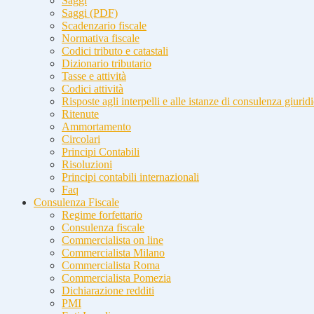
Saggi
Saggi (PDF)
Scadenzario fiscale
Normativa fiscale
Codici tributo e catastali
Dizionario tributario
Tasse e attività
Codici attività
Risposte agli interpelli e alle istanze di consulenza giurid
Ritenute
Ammortamento
Circolari
Principi Contabili
Risoluzioni
Principi contabili internazionali
Faq
Consulenza Fiscale
Regime forfettario
Consulenza fiscale
Commercialista on line
Commercialista Milano
Commercialista Roma
Commercialista Pomezia
Dichiarazione redditi
PMI