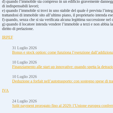
d) quando l’immobile sia compreso in un edificio gravemente danneggia
di indispensabili lavori;
e) quando l’immobile si trovi in uno stabile del quale è prevista l’inte
trattandosi di immobile sito all’ultimo piano, il proprietario intenda 
f) quando, senza che si sia verificata alcuna legittima successione nel
g) quando il locatore intenda vendere l’immobile a terzi e non abbia la 
diritto di prelazione.
IRPEF
31 Luglio 2026
Bonus e stock option: come funziona l’esenzione dall’addizion
10 Luglio 2026
Finanziamento alle start up innovative: quando spetta la detraz
10 Luglio 2026
Deduzione a forfait nell’autotrasporto: con sostegno spese di tra
IVA
24 Luglio 2026
Split payment prorogato fino al 2029: l’Unione europea conferm