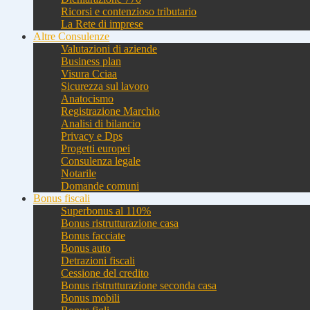
Ricorsi e contenzioso tributario
La Rete di imprese
Altre Consulenze
Valutazioni di aziende
Business plan
Visura Cciaa
Sicurezza sul lavoro
Anatocismo
Registrazione Marchio
Analisi di bilancio
Privacy e Dps
Progetti europei
Consulenza legale
Notarile
Domande comuni
Bonus fiscali
Superbonus al 110%
Bonus ristrutturazione casa
Bonus facciate
Bonus auto
Detrazioni fiscali
Cessione del credito
Bonus ristrutturazione seconda casa
Bonus mobili