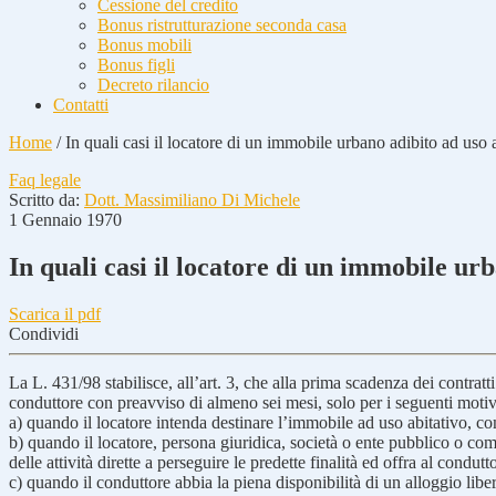
Cessione del credito
Bonus ristrutturazione seconda casa
Bonus mobili
Bonus figli
Decreto rilancio
Contatti
Home
/
In quali casi il locatore di un immobile urbano adibito ad uso 
Faq legale
Scritto da:
Dott. Massimiliano Di Michele
1 Gennaio 1970
In quali casi il locatore di un immobile ur
Scarica il pdf
Condividi
La L. 431/98 stabilisce, all’art. 3, che alla prima scadenza dei contratt
conduttore con preavviso di almeno sei mesi, solo per i seguenti motiv
a) quando il locatore intenda destinare l’immobile ad uso abitativo, com
b) quando il locatore, persona giuridica, società o ente pubblico o comu
delle attività dirette a perseguire le predette finalità ed offra al condut
c) quando il conduttore abbia la piena disponibilità di un alloggio lib