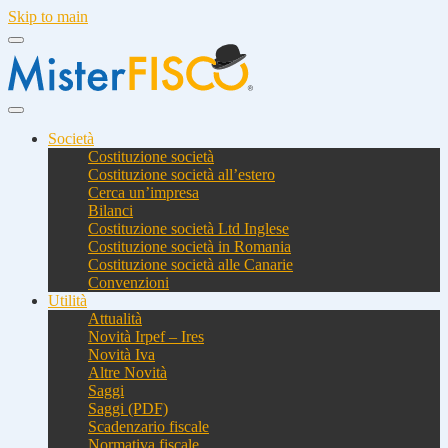
Skip to main
Società
Costituzione società
Costituzione società all’estero
Cerca un’impresa
Bilanci
Costituzione società Ltd Inglese
Costituzione società in Romania
Costituzione società alle Canarie
Convenzioni
Utilità
Attualità
Novità Irpef – Ires
Novità Iva
Altre Novità
Saggi
Saggi (PDF)
Scadenzario fiscale
Normativa fiscale