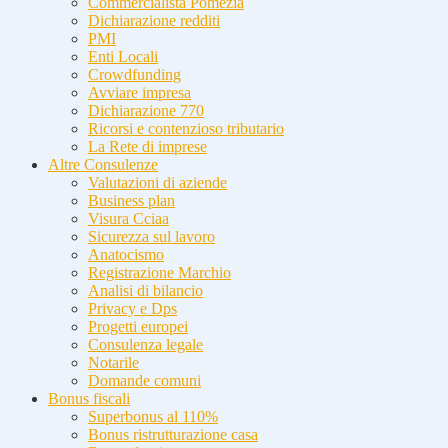
Commercialista Pomezia
Dichiarazione redditi
PMI
Enti Locali
Crowdfunding
Avviare impresa
Dichiarazione 770
Ricorsi e contenzioso tributario
La Rete di imprese
Altre Consulenze
Valutazioni di aziende
Business plan
Visura Cciaa
Sicurezza sul lavoro
Anatocismo
Registrazione Marchio
Analisi di bilancio
Privacy e Dps
Progetti europei
Consulenza legale
Notarile
Domande comuni
Bonus fiscali
Superbonus al 110%
Bonus ristrutturazione casa