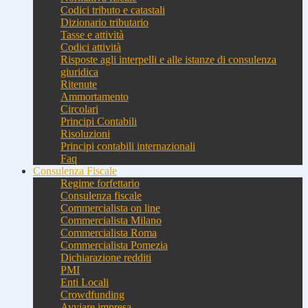
Codici tributo e catastali
Dizionario tributario
Tasse e attività
Codici attività
Risposte agli interpelli e alle istanze di consulenza
giuridica
Ritenute
Ammortamento
Circolari
Principi Contabili
Risoluzioni
Principi contabili internazionali
Faq
Consulenza Fiscale
Regime forfettario
Consulenza fiscale
Commercialista on line
Commercialista Milano
Commercialista Roma
Commercialista Pomezia
Dichiarazione redditi
PMI
Enti Locali
Crowdfunding
Avviare impresa