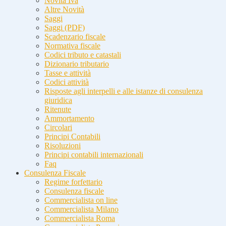
Novità Iva
Altre Novità
Saggi
Saggi (PDF)
Scadenzario fiscale
Normativa fiscale
Codici tributo e catastali
Dizionario tributario
Tasse e attività
Codici attività
Risposte agli interpelli e alle istanze di consulenza
giuridica
Ritenute
Ammortamento
Circolari
Principi Contabili
Risoluzioni
Principi contabili internazionali
Faq
Consulenza Fiscale
Regime forfettario
Consulenza fiscale
Commercialista on line
Commercialista Milano
Commercialista Roma