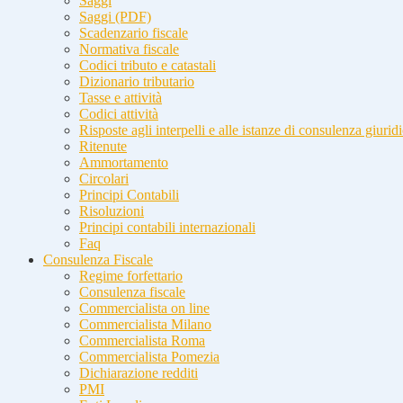
Saggi
Saggi (PDF)
Scadenzario fiscale
Normativa fiscale
Codici tributo e catastali
Dizionario tributario
Tasse e attività
Codici attività
Risposte agli interpelli e alle istanze di consulenza giurid
Ritenute
Ammortamento
Circolari
Principi Contabili
Risoluzioni
Principi contabili internazionali
Faq
Consulenza Fiscale
Regime forfettario
Consulenza fiscale
Commercialista on line
Commercialista Milano
Commercialista Roma
Commercialista Pomezia
Dichiarazione redditi
PMI