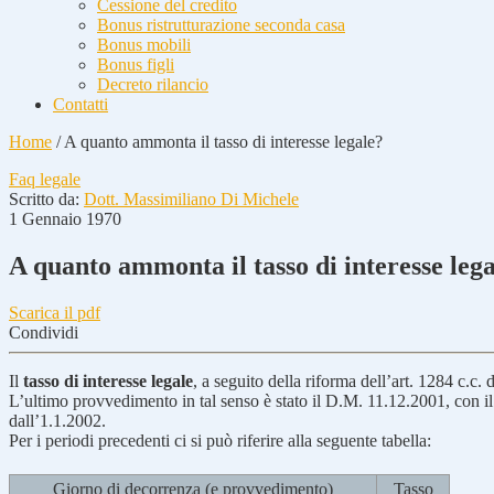
Cessione del credito
Bonus ristrutturazione seconda casa
Bonus mobili
Bonus figli
Decreto rilancio
Contatti
Home
/
A quanto ammonta il tasso di interesse legale?
Faq legale
Scritto da:
Dott. Massimiliano Di Michele
1 Gennaio 1970
A quanto ammonta il tasso di interesse leg
Scarica il pdf
Condividi
Il
tasso di interesse legale
, a seguito della riforma dell’art. 1284 c.c
L’ultimo provvedimento in tal senso è stato il D.M. 11.12.2001, con il q
dall’1.1.2002.
Per i periodi precedenti ci si può riferire alla seguente tabella:
Giorno di decorrenza (e provvedimento)
Tasso