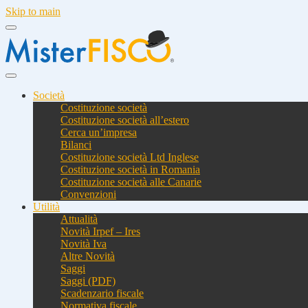
Skip to main
Società
Costituzione società
Costituzione società all’estero
Cerca un’impresa
Bilanci
Costituzione società Ltd Inglese
Costituzione società in Romania
Costituzione società alle Canarie
Convenzioni
Utilità
Attualità
Novità Irpef – Ires
Novità Iva
Altre Novità
Saggi
Saggi (PDF)
Scadenzario fiscale
Normativa fiscale