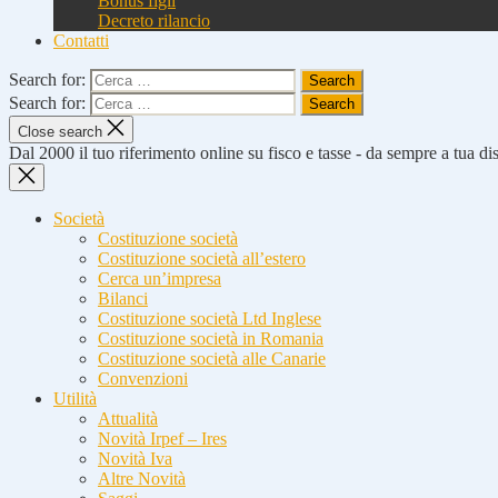
Bonus figli
Decreto rilancio
Contatti
Search for:
Search for:
Close search
Dal 2000 il tuo riferimento online su fisco e tasse - da sempre a tua d
Società
Costituzione società
Costituzione società all’estero
Cerca un’impresa
Bilanci
Costituzione società Ltd Inglese
Costituzione società in Romania
Costituzione società alle Canarie
Convenzioni
Utilità
Attualità
Novità Irpef – Ires
Novità Iva
Altre Novità