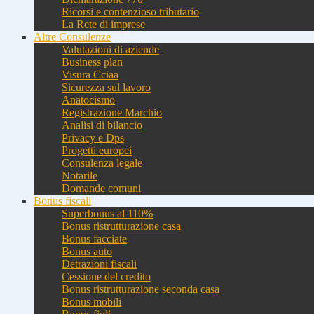
Ricorsi e contenzioso tributario
La Rete di imprese
Altre Consulenze
Valutazioni di aziende
Business plan
Visura Cciaa
Sicurezza sul lavoro
Anatocismo
Registrazione Marchio
Analisi di bilancio
Privacy e Dps
Progetti europei
Consulenza legale
Notarile
Domande comuni
Bonus fiscali
Superbonus al 110%
Bonus ristrutturazione casa
Bonus facciate
Bonus auto
Detrazioni fiscali
Cessione del credito
Bonus ristrutturazione seconda casa
Bonus mobili