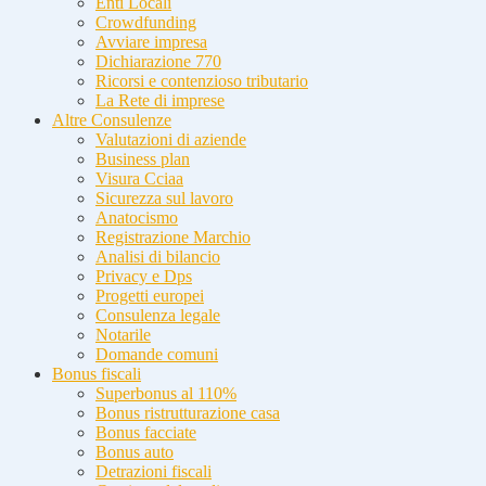
Enti Locali
Crowdfunding
Avviare impresa
Dichiarazione 770
Ricorsi e contenzioso tributario
La Rete di imprese
Altre Consulenze
Valutazioni di aziende
Business plan
Visura Cciaa
Sicurezza sul lavoro
Anatocismo
Registrazione Marchio
Analisi di bilancio
Privacy e Dps
Progetti europei
Consulenza legale
Notarile
Domande comuni
Bonus fiscali
Superbonus al 110%
Bonus ristrutturazione casa
Bonus facciate
Bonus auto
Detrazioni fiscali