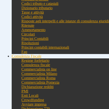
Codici tributo e catastali
Dizionario tributario
Tasse e attività
Codici attività
Risposte agli interpelli e alle istanze di consulenza giurid
Ritenute
Ammortamento
Circolari
Principi Contabili
Risoluzioni
Principi contabili internazionali
Faq
Consulenza Fiscale
Regime forfettario
Consulenza fiscale
Commercialista on line
Commercialista Milano
Commercialista Roma
Commercialista Pomezia
Dichiarazione redditi
PMI
Enti Locali
Crowdfunding
Avviare impresa
Dichiarazione 770