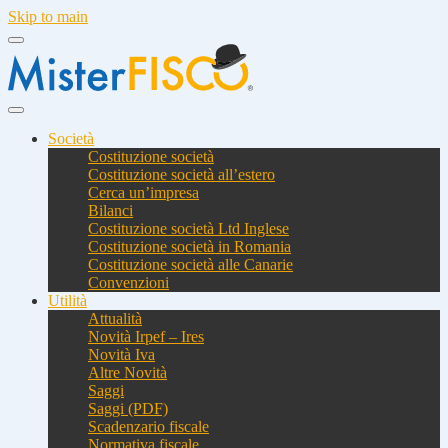
Skip to main
Società
Costituzione società
Costituzione società all’estero
Cerca un’impresa
Bilanci
Costituzione società Ltd Inglese
Costituzione società in Romania
Costituzione società alle Canarie
Convenzioni
Utilità
Attualità
Novità Irpef – Ires
Novità Iva
Altre Novità
Saggi
Saggi (PDF)
Scadenzario fiscale
Normativa fiscale