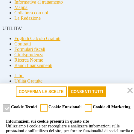
Informativa al trattamento
Mappa
Collabora con noi
La Redazione
UTILITA'
Fogli di Calcolo Gratuiti
Contratti
Formulari fiscali
Giurisprudenza
Ricerca Norme
Bandi finanziamenti
Libri
Utilità Gratuite
Guide fiscali
CONFERMA LE SCELTE
CONSENTI TUTTI
Seguici
Seguici
Cookie Tecnici
Cookie Funzionali
Cookie di Marketing
© 2026 Misterfisco. Tutti i diritti sono riservati, è vietata anche la
Informazioni sui cookie presenti in questo sito
riproduzione parziale.
Utilizziamo i cookie per raccogliere e analizzare informazioni sulle
Marchio registrato dello Studio Commercialista Di Michele di Roma
prestazioni e sull'utilizzo del sito, per fornire funzionalità di social media e
e Milano. P.Iva 09277651007 -
Cookie policy
-
Privacy policy