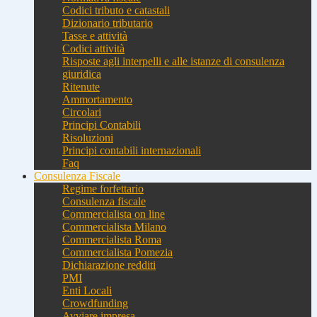
Codici tributo e catastali
Dizionario tributario
Tasse e attività
Codici attività
Risposte agli interpelli e alle istanze di consulenza
giuridica
Ritenute
Ammortamento
Circolari
Principi Contabili
Risoluzioni
Principi contabili internazionali
Faq
Consulenza Fiscale
Regime forfettario
Consulenza fiscale
Commercialista on line
Commercialista Milano
Commercialista Roma
Commercialista Pomezia
Dichiarazione redditi
PMI
Enti Locali
Crowdfunding
Avviare impresa