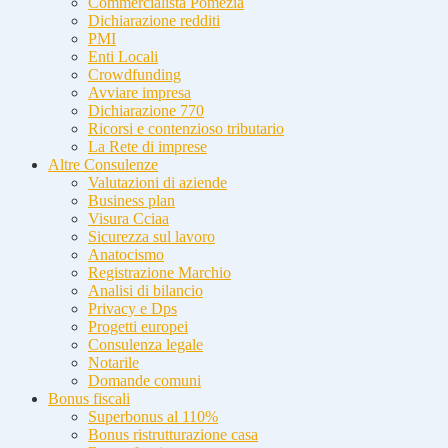
Commercialista Pomezia
Dichiarazione redditi
PMI
Enti Locali
Crowdfunding
Avviare impresa
Dichiarazione 770
Ricorsi e contenzioso tributario
La Rete di imprese
Altre Consulenze
Valutazioni di aziende
Business plan
Visura Cciaa
Sicurezza sul lavoro
Anatocismo
Registrazione Marchio
Analisi di bilancio
Privacy e Dps
Progetti europei
Consulenza legale
Notarile
Domande comuni
Bonus fiscali
Superbonus al 110%
Bonus ristrutturazione casa