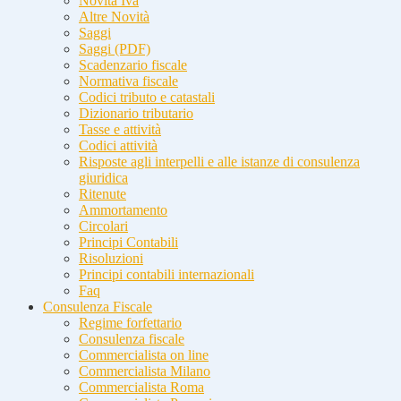
Novità Iva
Altre Novità
Saggi
Saggi (PDF)
Scadenzario fiscale
Normativa fiscale
Codici tributo e catastali
Dizionario tributario
Tasse e attività
Codici attività
Risposte agli interpelli e alle istanze di consulenza
giuridica
Ritenute
Ammortamento
Circolari
Principi Contabili
Risoluzioni
Principi contabili internazionali
Faq
Consulenza Fiscale
Regime forfettario
Consulenza fiscale
Commercialista on line
Commercialista Milano
Commercialista Roma