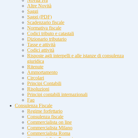
Novità Iva
Altre Novità
Saggi
Saggi (PDF)
Scadenzario fiscale
Normativa fiscale
Codici tributo e catastali
Dizionario tributario
Tasse e attività
Codici attività
Risposte agli interpelli e alle istanze di consulenza
giuridica
Ritenute
Ammortamento
Circolari
Principi Contabili
Risoluzioni
Principi contabili internazionali
Faq
Consulenza Fiscale
Regime forfettario
Consulenza fiscale
Commercialista on line
Commercialista Milano
Commercialista Roma