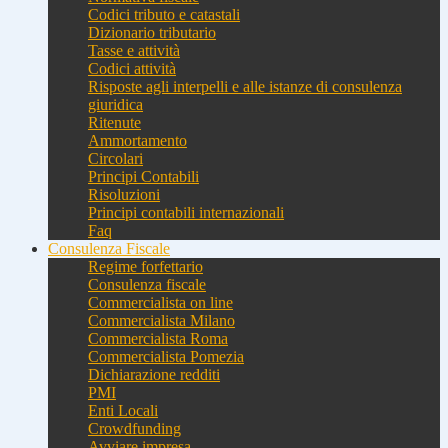
Codici tributo e catastali
Dizionario tributario
Tasse e attività
Codici attività
Risposte agli interpelli e alle istanze di consulenza
giuridica
Ritenute
Ammortamento
Circolari
Principi Contabili
Risoluzioni
Principi contabili internazionali
Faq
Consulenza Fiscale
Regime forfettario
Consulenza fiscale
Commercialista on line
Commercialista Milano
Commercialista Roma
Commercialista Pomezia
Dichiarazione redditi
PMI
Enti Locali
Crowdfunding
Avviare impresa