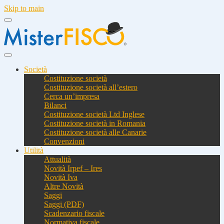
Skip to main
Società
Costituzione società
Costituzione società all’estero
Cerca un’impresa
Bilanci
Costituzione società Ltd Inglese
Costituzione società in Romania
Costituzione società alle Canarie
Convenzioni
Utilità
Attualità
Novità Irpef – Ires
Novità Iva
Altre Novità
Saggi
Saggi (PDF)
Scadenzario fiscale
Normativa fiscale