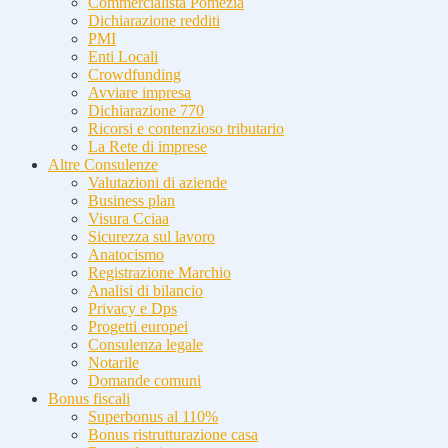
Commercialista Pomezia
Dichiarazione redditi
PMI
Enti Locali
Crowdfunding
Avviare impresa
Dichiarazione 770
Ricorsi e contenzioso tributario
La Rete di imprese
Altre Consulenze
Valutazioni di aziende
Business plan
Visura Cciaa
Sicurezza sul lavoro
Anatocismo
Registrazione Marchio
Analisi di bilancio
Privacy e Dps
Progetti europei
Consulenza legale
Notarile
Domande comuni
Bonus fiscali
Superbonus al 110%
Bonus ristrutturazione casa