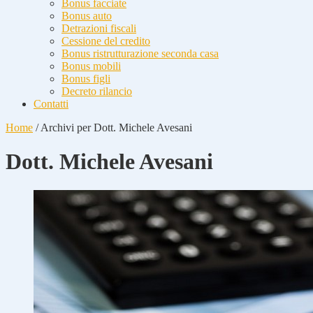
Bonus facciate
Bonus auto
Detrazioni fiscali
Cessione del credito
Bonus ristrutturazione seconda casa
Bonus mobili
Bonus figli
Decreto rilancio
Contatti
Home
/
Archivi per Dott. Michele Avesani
Dott. Michele Avesani