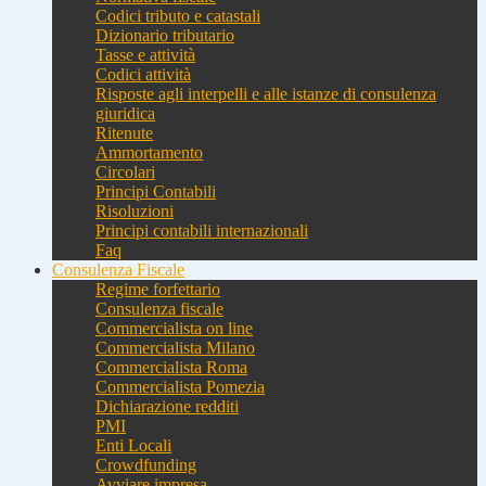
Codici tributo e catastali
Dizionario tributario
Tasse e attività
Codici attività
Risposte agli interpelli e alle istanze di consulenza
giuridica
Ritenute
Ammortamento
Circolari
Principi Contabili
Risoluzioni
Principi contabili internazionali
Faq
Consulenza Fiscale
Regime forfettario
Consulenza fiscale
Commercialista on line
Commercialista Milano
Commercialista Roma
Commercialista Pomezia
Dichiarazione redditi
PMI
Enti Locali
Crowdfunding
Avviare impresa