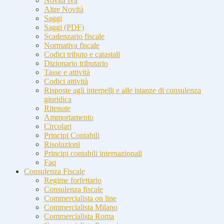
Novità Iva
Altre Novità
Saggi
Saggi (PDF)
Scadenzario fiscale
Normativa fiscale
Codici tributo e catastali
Dizionario tributario
Tasse e attività
Codici attività
Risposte agli interpelli e alle istanze di consulenza
giuridica
Ritenute
Ammortamento
Circolari
Principi Contabili
Risoluzioni
Principi contabili internazionali
Faq
Consulenza Fiscale
Regime forfettario
Consulenza fiscale
Commercialista on line
Commercialista Milano
Commercialista Roma