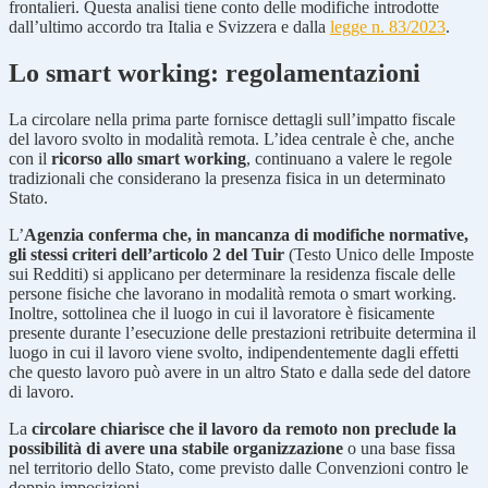
frontalieri. Questa analisi tiene conto delle modifiche introdotte
dall’ultimo accordo tra Italia e Svizzera e dalla
legge n. 83/2023
.
Lo
smart working
: regolamentazioni
La circolare nella prima parte fornisce dettagli sull’impatto fiscale
del lavoro svolto in modalità remota. L’idea centrale è che, anche
con il
ricorso allo smart working
, continuano a valere le regole
tradizionali che considerano la presenza fisica in un determinato
Stato.
L’
Agenzia conferma che, in mancanza di modifiche normative,
gli stessi criteri dell’articolo 2 del Tuir
(Testo Unico delle Imposte
sui Redditi) si applicano per determinare la residenza fiscale delle
persone fisiche che lavorano in modalità remota o smart working.
Inoltre, sottolinea che il luogo in cui il lavoratore è fisicamente
presente durante l’esecuzione delle prestazioni retribuite determina il
luogo in cui il lavoro viene svolto, indipendentemente dagli effetti
che questo lavoro può avere in un altro Stato e dalla sede del datore
di lavoro.
La
circolare chiarisce che il lavoro da remoto non preclude la
possibilità di avere una stabile organizzazione
o una base fissa
nel territorio dello Stato, come previsto dalle Convenzioni contro le
doppie imposizioni.