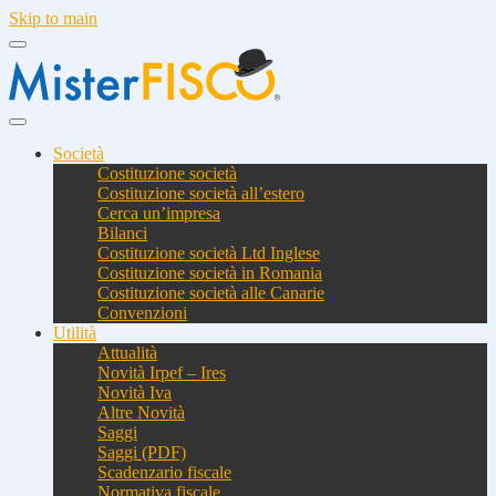
Skip to main
Società
Costituzione società
Costituzione società all’estero
Cerca un’impresa
Bilanci
Costituzione società Ltd Inglese
Costituzione società in Romania
Costituzione società alle Canarie
Convenzioni
Utilità
Attualità
Novità Irpef – Ires
Novità Iva
Altre Novità
Saggi
Saggi (PDF)
Scadenzario fiscale
Normativa fiscale