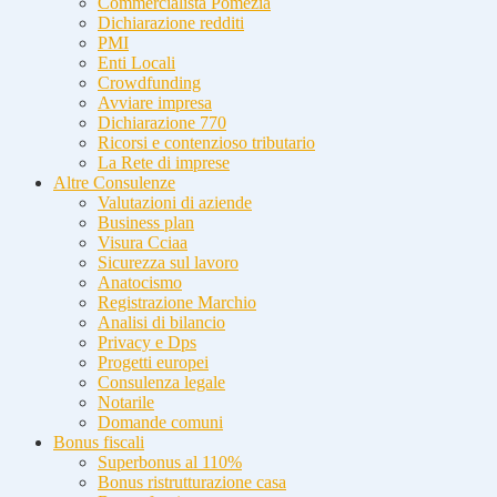
Commercialista Pomezia
Dichiarazione redditi
PMI
Enti Locali
Crowdfunding
Avviare impresa
Dichiarazione 770
Ricorsi e contenzioso tributario
La Rete di imprese
Altre Consulenze
Valutazioni di aziende
Business plan
Visura Cciaa
Sicurezza sul lavoro
Anatocismo
Registrazione Marchio
Analisi di bilancio
Privacy e Dps
Progetti europei
Consulenza legale
Notarile
Domande comuni
Bonus fiscali
Superbonus al 110%
Bonus ristrutturazione casa