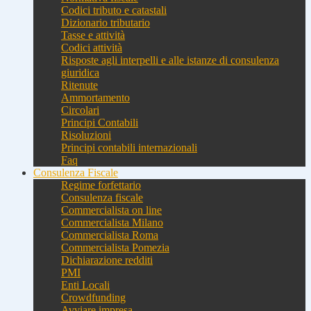
Codici tributo e catastali
Dizionario tributario
Tasse e attività
Codici attività
Risposte agli interpelli e alle istanze di consulenza
giuridica
Ritenute
Ammortamento
Circolari
Principi Contabili
Risoluzioni
Principi contabili internazionali
Faq
Consulenza Fiscale
Regime forfettario
Consulenza fiscale
Commercialista on line
Commercialista Milano
Commercialista Roma
Commercialista Pomezia
Dichiarazione redditi
PMI
Enti Locali
Crowdfunding
Avviare impresa