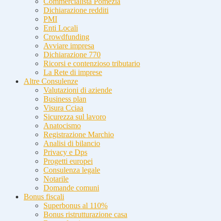
Commercialista Pomezia
Dichiarazione redditi
PMI
Enti Locali
Crowdfunding
Avviare impresa
Dichiarazione 770
Ricorsi e contenzioso tributario
La Rete di imprese
Altre Consulenze
Valutazioni di aziende
Business plan
Visura Cciaa
Sicurezza sul lavoro
Anatocismo
Registrazione Marchio
Analisi di bilancio
Privacy e Dps
Progetti europei
Consulenza legale
Notarile
Domande comuni
Bonus fiscali
Superbonus al 110%
Bonus ristrutturazione casa