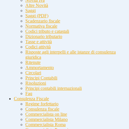
Novità Iva
Altre Novità
Saggi
Saggi (PDF)
Scadenzario fiscale
Normativa fiscale
Codici tributo e catastali
Dizionario tributario
Tasse e attività
Codici attività
Risposte agli interpelli e alle istanze di consulenza
giuridica
Ritenute
Ammortamento
Circolari
Principi Contabili
Risoluzioni
Principi contabili internazionali
Faq
Consulenza Fiscale
Regime forfettario
Consulenza fiscale
Commercialista on line
Commercialista Milano
Commercialista Roma