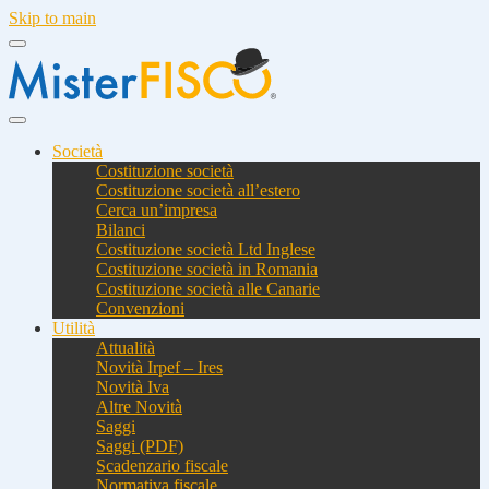
Skip to main
Società
Costituzione società
Costituzione società all’estero
Cerca un’impresa
Bilanci
Costituzione società Ltd Inglese
Costituzione società in Romania
Costituzione società alle Canarie
Convenzioni
Utilità
Attualità
Novità Irpef – Ires
Novità Iva
Altre Novità
Saggi
Saggi (PDF)
Scadenzario fiscale
Normativa fiscale