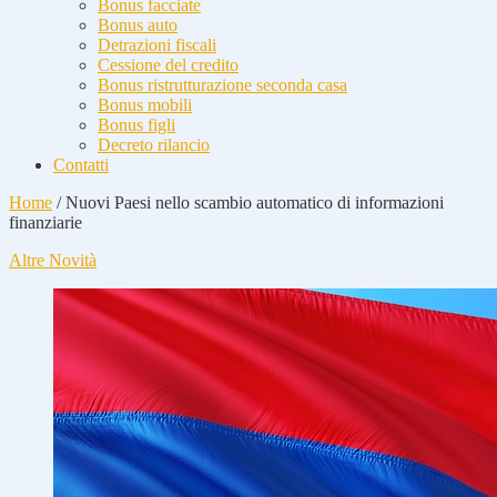
Bonus facciate
Bonus auto
Detrazioni fiscali
Cessione del credito
Bonus ristrutturazione seconda casa
Bonus mobili
Bonus figli
Decreto rilancio
Contatti
Home
/
Nuovi Paesi nello scambio automatico di informazioni
finanziarie
Altre Novità