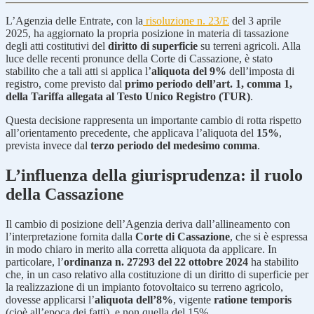
L’Agenzia delle Entrate, con la
risoluzione n. 23/E
del 3 aprile
2025, ha aggiornato la propria posizione in materia di tassazione
degli atti costitutivi del
diritto di superficie
su terreni agricoli. Alla
luce delle recenti pronunce della Corte di Cassazione, è stato
stabilito che a tali atti si applica l’
aliquota del 9%
dell’imposta di
registro, come previsto dal
primo periodo dell’art. 1, comma 1,
della Tariffa allegata al Testo Unico Registro (TUR)
.
Questa decisione rappresenta un importante cambio di rotta rispetto
all’orientamento precedente, che applicava l’aliquota del
15%
,
prevista invece dal
terzo periodo del medesimo comma
.
L’influenza della giurisprudenza: il ruolo
della Cassazione
Il cambio di posizione dell’Agenzia deriva dall’allineamento con
l’interpretazione fornita dalla
Corte di Cassazione
, che si è espressa
in modo chiaro in merito alla corretta aliquota da applicare. In
particolare, l’
ordinanza n. 27293 del 22 ottobre 2024
ha stabilito
che, in un caso relativo alla costituzione di un diritto di superficie per
la realizzazione di un impianto fotovoltaico su terreno agricolo,
dovesse applicarsi l’
aliquota dell’8%
, vigente
ratione temporis
(cioè all’epoca dei fatti), e non quella del 15%.