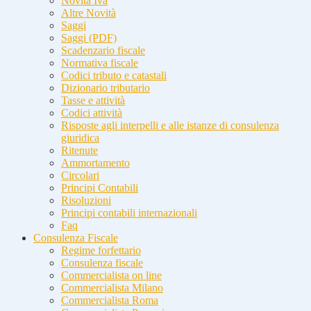
Novità Iva
Altre Novità
Saggi
Saggi (PDF)
Scadenzario fiscale
Normativa fiscale
Codici tributo e catastali
Dizionario tributario
Tasse e attività
Codici attività
Risposte agli interpelli e alle istanze di consulenza
giuridica
Ritenute
Ammortamento
Circolari
Principi Contabili
Risoluzioni
Principi contabili internazionali
Faq
Consulenza Fiscale
Regime forfettario
Consulenza fiscale
Commercialista on line
Commercialista Milano
Commercialista Roma