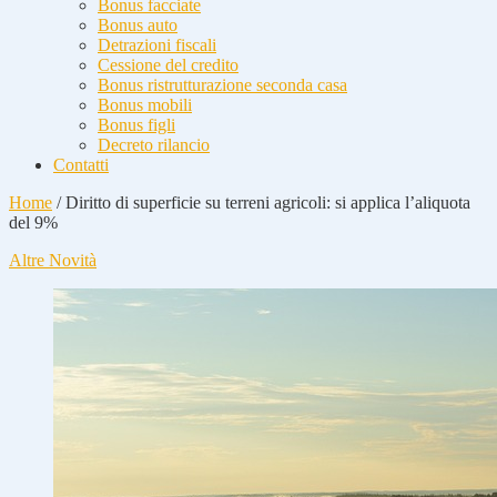
Bonus facciate
Bonus auto
Detrazioni fiscali
Cessione del credito
Bonus ristrutturazione seconda casa
Bonus mobili
Bonus figli
Decreto rilancio
Contatti
Home
/
Diritto di superficie su terreni agricoli: si applica l’aliquota
del 9%
Altre Novità