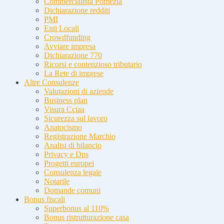
Commercialista Pomezia
Dichiarazione redditi
PMI
Enti Locali
Crowdfunding
Avviare impresa
Dichiarazione 770
Ricorsi e contenzioso tributario
La Rete di imprese
Altre Consulenze
Valutazioni di aziende
Business plan
Visura Cciaa
Sicurezza sul lavoro
Anatocismo
Registrazione Marchio
Analisi di bilancio
Privacy e Dps
Progetti europei
Consulenza legale
Notarile
Domande comuni
Bonus fiscali
Superbonus al 110%
Bonus ristrutturazione casa