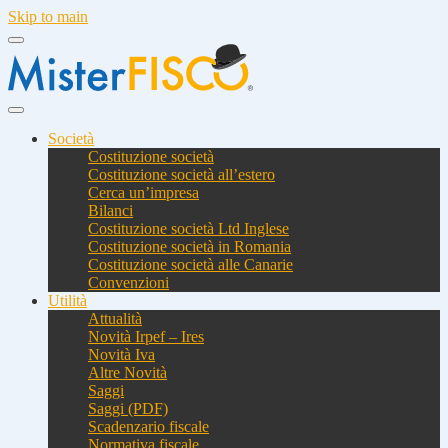
Skip to main
Società
Costituzione società
Costituzione società all’estero
Cerca un’impresa
Bilanci
Costituzione società Ltd Inglese
Costituzione società in Romania
Costituzione società alle Canarie
Convenzioni
Utilità
Attualità
Novità Irpef – Ires
Novità Iva
Altre Novità
Saggi
Saggi (PDF)
Scadenzario fiscale
Normativa fiscale