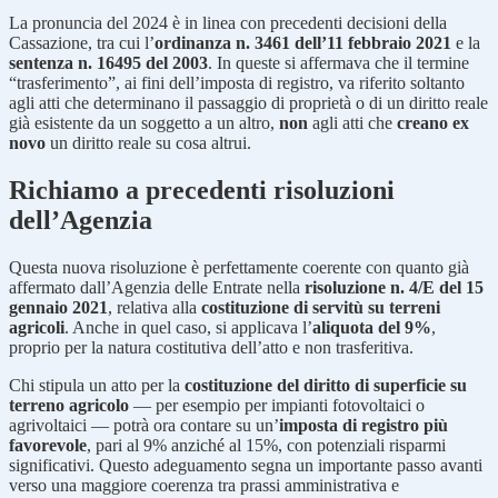
La pronuncia del 2024 è in linea con precedenti decisioni della
Cassazione, tra cui l’
ordinanza n. 3461 dell’11 febbraio 2021
e la
sentenza n. 16495 del 2003
. In queste si affermava che il termine
“trasferimento”, ai fini dell’imposta di registro, va riferito soltanto
agli atti che determinano il passaggio di proprietà o di un diritto reale
già esistente da un soggetto a un altro,
non
agli atti che
creano ex
novo
un diritto reale su cosa altrui.
Richiamo a precedenti risoluzioni
dell’Agenzia
Questa nuova risoluzione è perfettamente coerente con quanto già
affermato dall’Agenzia delle Entrate nella
risoluzione n. 4/E del 15
gennaio 2021
, relativa alla
costituzione di servitù su terreni
agricoli
. Anche in quel caso, si applicava l’
aliquota del 9%
,
proprio per la natura costitutiva dell’atto e non trasferitiva.
Chi stipula un atto per la
costituzione del diritto di superficie su
terreno agricolo
— per esempio per impianti fotovoltaici o
agrivoltaici — potrà ora contare su un’
imposta di registro più
favorevole
, pari al 9% anziché al 15%, con potenziali risparmi
significativi. Questo adeguamento segna un importante passo avanti
verso una maggiore coerenza tra prassi amministrativa e