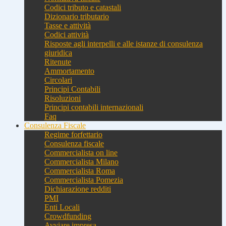
Codici tributo e catastali
Dizionario tributario
Tasse e attività
Codici attività
Risposte agli interpelli e alle istanze di consulenza
giuridica
Ritenute
Ammortamento
Circolari
Principi Contabili
Risoluzioni
Principi contabili internazionali
Faq
Consulenza Fiscale
Regime forfettario
Consulenza fiscale
Commercialista on line
Commercialista Milano
Commercialista Roma
Commercialista Pomezia
Dichiarazione redditi
PMI
Enti Locali
Crowdfunding
Avviare impresa