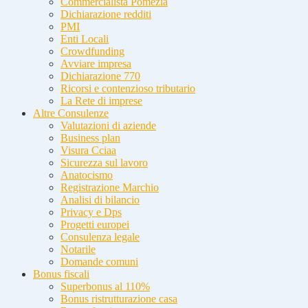
Commercialista Pomezia
Dichiarazione redditi
PMI
Enti Locali
Crowdfunding
Avviare impresa
Dichiarazione 770
Ricorsi e contenzioso tributario
La Rete di imprese
Altre Consulenze
Valutazioni di aziende
Business plan
Visura Cciaa
Sicurezza sul lavoro
Anatocismo
Registrazione Marchio
Analisi di bilancio
Privacy e Dps
Progetti europei
Consulenza legale
Notarile
Domande comuni
Bonus fiscali
Superbonus al 110%
Bonus ristrutturazione casa