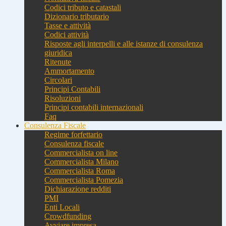
Codici tributo e catastali
Dizionario tributario
Tasse e attività
Codici attività
Risposte agli interpelli e alle istanze di consulenza
giuridica
Ritenute
Ammortamento
Circolari
Principi Contabili
Risoluzioni
Principi contabili internazionali
Faq
Consulenza Fiscale
Regime forfettario
Consulenza fiscale
Commercialista on line
Commercialista Milano
Commercialista Roma
Commercialista Pomezia
Dichiarazione redditi
PMI
Enti Locali
Crowdfunding
Avviare impresa