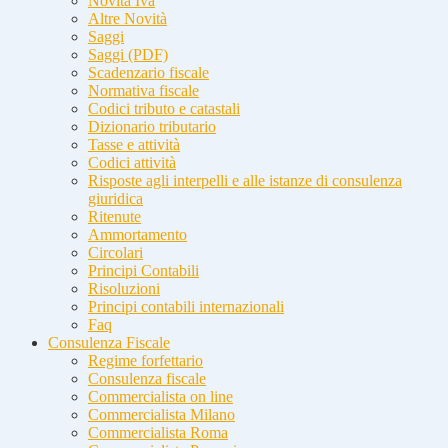
Novità Iva
Altre Novità
Saggi
Saggi (PDF)
Scadenzario fiscale
Normativa fiscale
Codici tributo e catastali
Dizionario tributario
Tasse e attività
Codici attività
Risposte agli interpelli e alle istanze di consulenza
giuridica
Ritenute
Ammortamento
Circolari
Principi Contabili
Risoluzioni
Principi contabili internazionali
Faq
Consulenza Fiscale
Regime forfettario
Consulenza fiscale
Commercialista on line
Commercialista Milano
Commercialista Roma