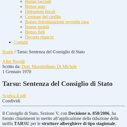
Bonus facciate
Bonus auto
Detrazioni fiscali
Cessione del credito
Bonus ristrutturazione seconda casa
Bonus mobili
Bonus figli
Decreto rilancio
Contatti
Home
/
Tarsu: Sentenza del Consiglio di Stato
Altre Novità
Scritto da:
Dott. Massimiliano Di Michele
1 Gennaio 1970
Tarsu: Sentenza del Consiglio di Stato
Scarica il pdf
Condividi
Il Consiglio di Stato, Sezione V, con
Decisione n. 858/2006
, ha
fornito chiarimenti in merito all’applicazione della riduzione della
tariffa
TARSU
per le
strutture alberghiere di tipo stagionale
.