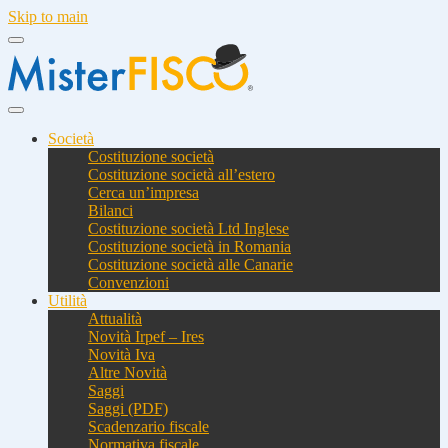
Skip to main
Società
Costituzione società
Costituzione società all’estero
Cerca un’impresa
Bilanci
Costituzione società Ltd Inglese
Costituzione società in Romania
Costituzione società alle Canarie
Convenzioni
Utilità
Attualità
Novità Irpef – Ires
Novità Iva
Altre Novità
Saggi
Saggi (PDF)
Scadenzario fiscale
Normativa fiscale