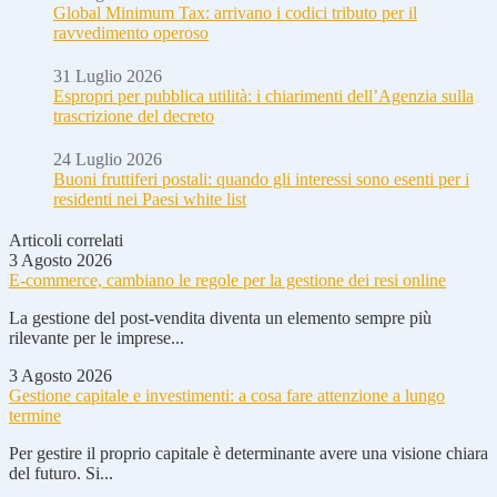
Global Minimum Tax: arrivano i codici tributo per il
ravvedimento operoso
31 Luglio 2026
Espropri per pubblica utilità: i chiarimenti dell’Agenzia sulla
trascrizione del decreto
24 Luglio 2026
Buoni fruttiferi postali: quando gli interessi sono esenti per i
residenti nei Paesi white list
Articoli correlati
3 Agosto 2026
E-commerce, cambiano le regole per la gestione dei resi online
La gestione del post-vendita diventa un elemento sempre più
rilevante per le imprese...
3 Agosto 2026
Gestione capitale e investimenti: a cosa fare attenzione a lungo
termine
Per gestire il proprio capitale è determinante avere una visione chiara
del futuro. Si...