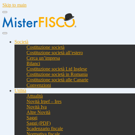
Skip to main
Società
Costituzione società
Costituzione società all’estero
Cerca un’impresa
Bilanci
Costituzione società Ltd Inglese
Costituzione società in Romania
Costituzione società alle Canarie
Convenzioni
Utilità
Attualità
Novità Irpef – Ires
Novità Iva
Altre Novità
Saggi
Saggi (PDF)
Scadenzario fiscale
Normativa fiscale