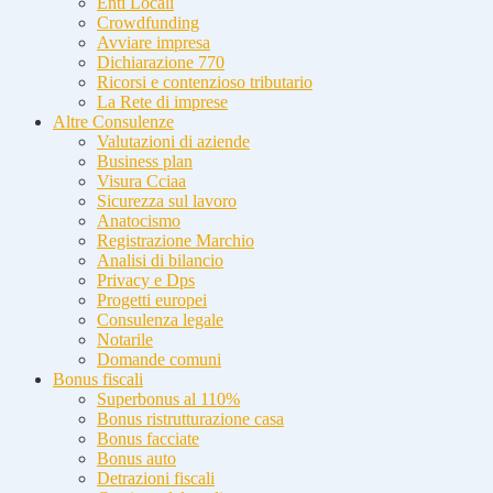
Enti Locali
Crowdfunding
Avviare impresa
Dichiarazione 770
Ricorsi e contenzioso tributario
La Rete di imprese
Altre Consulenze
Valutazioni di aziende
Business plan
Visura Cciaa
Sicurezza sul lavoro
Anatocismo
Registrazione Marchio
Analisi di bilancio
Privacy e Dps
Progetti europei
Consulenza legale
Notarile
Domande comuni
Bonus fiscali
Superbonus al 110%
Bonus ristrutturazione casa
Bonus facciate
Bonus auto
Detrazioni fiscali