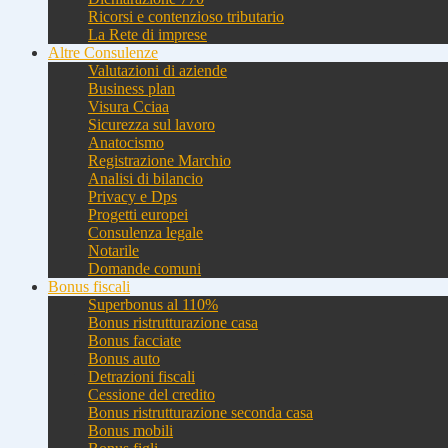
Ricorsi e contenzioso tributario
La Rete di imprese
Altre Consulenze
Valutazioni di aziende
Business plan
Visura Cciaa
Sicurezza sul lavoro
Anatocismo
Registrazione Marchio
Analisi di bilancio
Privacy e Dps
Progetti europei
Consulenza legale
Notarile
Domande comuni
Bonus fiscali
Superbonus al 110%
Bonus ristrutturazione casa
Bonus facciate
Bonus auto
Detrazioni fiscali
Cessione del credito
Bonus ristrutturazione seconda casa
Bonus mobili