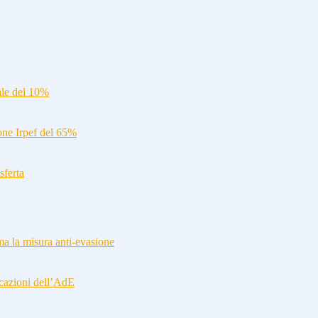
ale del 10%
ione Irpef del 65%
sferta
a la misura anti-evasione
cazioni dell’AdE