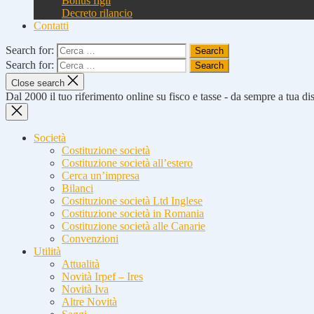
Bonus figli
Decreto rilancio
Contatti
Search for:
Search for:
Close search
Dal 2000 il tuo riferimento online su fisco e tasse - da sempre a tua d
Società
Costituzione società
Costituzione società all’estero
Cerca un’impresa
Bilanci
Costituzione società Ltd Inglese
Costituzione società in Romania
Costituzione società alle Canarie
Convenzioni
Utilità
Attualità
Novità Irpef – Ires
Novità Iva
Altre Novità