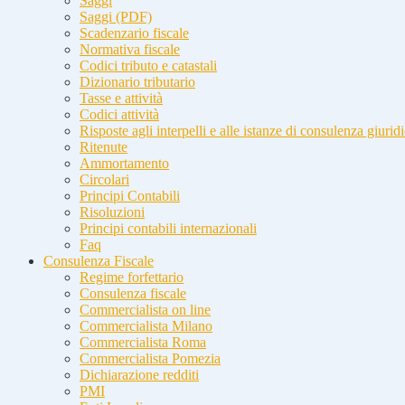
Saggi
Saggi (PDF)
Scadenzario fiscale
Normativa fiscale
Codici tributo e catastali
Dizionario tributario
Tasse e attività
Codici attività
Risposte agli interpelli e alle istanze di consulenza giurid
Ritenute
Ammortamento
Circolari
Principi Contabili
Risoluzioni
Principi contabili internazionali
Faq
Consulenza Fiscale
Regime forfettario
Consulenza fiscale
Commercialista on line
Commercialista Milano
Commercialista Roma
Commercialista Pomezia
Dichiarazione redditi
PMI