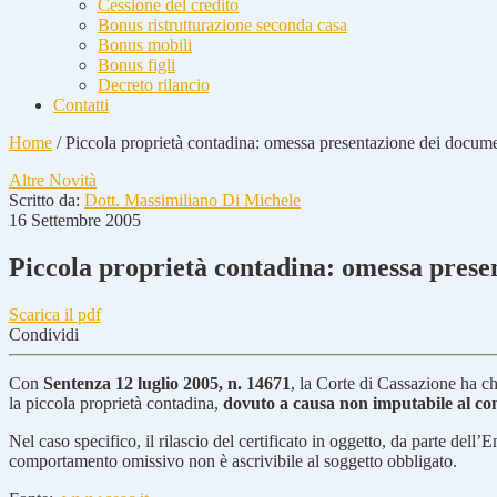
Cessione del credito
Bonus ristrutturazione seconda casa
Bonus mobili
Bonus figli
Decreto rilancio
Contatti
Home
/
Piccola proprietà contadina: omessa presentazione dei docume
Altre Novità
Scritto da:
Dott. Massimiliano Di Michele
16 Settembre 2005
Piccola proprietà contadina: omessa prese
Scarica il pdf
Condividi
Con
Sentenza 12 luglio 2005, n. 14671
, la Corte di Cassazione ha ch
la piccola proprietà contadina,
dovuto a causa non imputabile al con
Nel caso specifico, il rilascio del certificato in oggetto, da parte dell’
comportamento omissivo non è ascrivibile al soggetto obbligato.