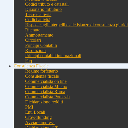
Codici tributo e catastali
Dizionario tributario
Tasse e attività
Codici attività
Risposte agli interpelli e alle istanze di consulenza giurid
Ritenute
Ammortamento
Circolari
Principi Contabili
Risoluzioni
Principi contabili internazionali
Faq
Consulenza Fiscale
Regime forfettario
Consulenza fiscale
Commercialista on line
Commercialista Milano
Commercialista Roma
Commercialista Pomezia
Dichiarazione redditi
PMI
Enti Locali
Crowdfunding
Avviare impresa
Dichiarazione 770