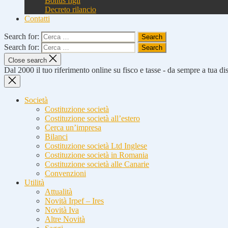
Bonus figli
Decreto rilancio
Contatti
Search for:
Search for:
Close search
Dal 2000 il tuo riferimento online su fisco e tasse - da sempre a tua d
Società
Costituzione società
Costituzione società all’estero
Cerca un’impresa
Bilanci
Costituzione società Ltd Inglese
Costituzione società in Romania
Costituzione società alle Canarie
Convenzioni
Utilità
Attualità
Novità Irpef – Ires
Novità Iva
Altre Novità