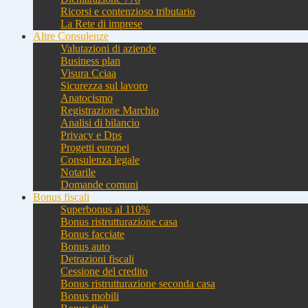
Ricorsi e contenzioso tributario
La Rete di imprese
Altre Consulenze
Valutazioni di aziende
Business plan
Visura Cciaa
Sicurezza sul lavoro
Anatocismo
Registrazione Marchio
Analisi di bilancio
Privacy e Dps
Progetti europei
Consulenza legale
Notarile
Domande comuni
Bonus fiscali
Superbonus al 110%
Bonus ristrutturazione casa
Bonus facciate
Bonus auto
Detrazioni fiscali
Cessione del credito
Bonus ristrutturazione seconda casa
Bonus mobili