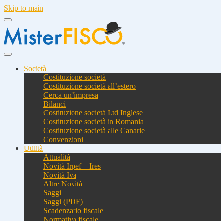
Skip to main
Società
Costituzione società
Costituzione società all’estero
Cerca un’impresa
Bilanci
Costituzione società Ltd Inglese
Costituzione società in Romania
Costituzione società alle Canarie
Convenzioni
Utilità
Attualità
Novità Irpef – Ires
Novità Iva
Altre Novità
Saggi
Saggi (PDF)
Scadenzario fiscale
Normativa fiscale