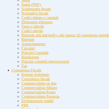
Saggi
Saggi (PDF)
Scadenzario fiscale
Normativa fiscale
Codici tributo e catastali
Dizionario tributario
Tasse e attività
Codici attività
Risposte agli interpelli e alle istanze di consulenza giurid
Ritenute
Ammortamento
Circolari
Principi Contabili
Risoluzioni
Principi contabili internazionali
Faq
Consulenza Fiscale
Regime forfettario
Consulenza fiscale
Commercialista on line
Commercialista Milano
Commercialista Roma
Commercialista Pomezia
Dichiarazione redditi
PMI