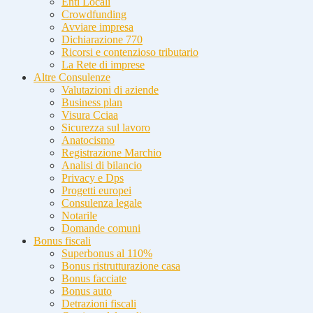
Enti Locali
Crowdfunding
Avviare impresa
Dichiarazione 770
Ricorsi e contenzioso tributario
La Rete di imprese
Altre Consulenze
Valutazioni di aziende
Business plan
Visura Cciaa
Sicurezza sul lavoro
Anatocismo
Registrazione Marchio
Analisi di bilancio
Privacy e Dps
Progetti europei
Consulenza legale
Notarile
Domande comuni
Bonus fiscali
Superbonus al 110%
Bonus ristrutturazione casa
Bonus facciate
Bonus auto
Detrazioni fiscali