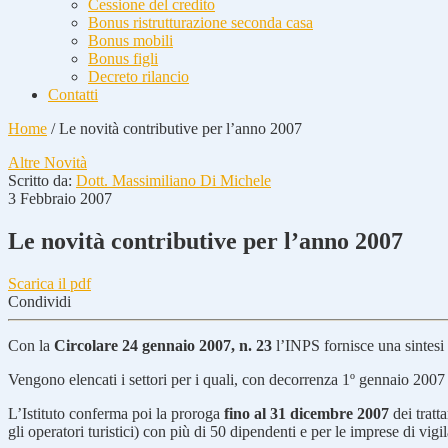
Cessione del credito
Bonus ristrutturazione seconda casa
Bonus mobili
Bonus figli
Decreto rilancio
Contatti
Home
/
Le novità contributive per l’anno 2007
Altre Novità
Scritto da:
Dott. Massimiliano Di Michele
3 Febbraio 2007
Le novità contributive per l’anno 2007
Scarica il pdf
Condividi
Con la
Circolare 24 gennaio 2007, n. 23
l’INPS fornisce una sintesi 
Vengono elencati i settori per i quali, con decorrenza 1º gennaio 2007 
L’Istituto conferma poi la proroga
fino al 31 dicembre 2007
dei tratt
gli operatori turistici) con più di 50 dipendenti e per le imprese di vig