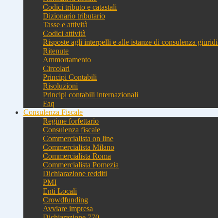
Codici tributo e catastali
Dizionario tributario
Tasse e attività
Codici attività
Risposte agli interpelli e alle istanze di consulenza giurid
Ritenute
Ammortamento
Circolari
Principi Contabili
Risoluzioni
Principi contabili internazionali
Faq
Consulenza Fiscale
Regime forfettario
Consulenza fiscale
Commercialista on line
Commercialista Milano
Commercialista Roma
Commercialista Pomezia
Dichiarazione redditi
PMI
Enti Locali
Crowdfunding
Avviare impresa
Dichiarazione 770