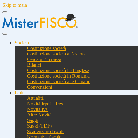
Skip to main
Società
Costituzione società
Costituzione società all’estero
Cerca un’impresa
Bilanci
Costituzione società Ltd Inglese
Costituzione società in Romania
Costituzione società alle Canarie
Convenzioni
Utilità
Attualità
Novità Irpef – Ires
Novità Iva
Altre Novità
Saggi
Saggi (PDF)
Scadenzario fiscale
Normativa fiscale