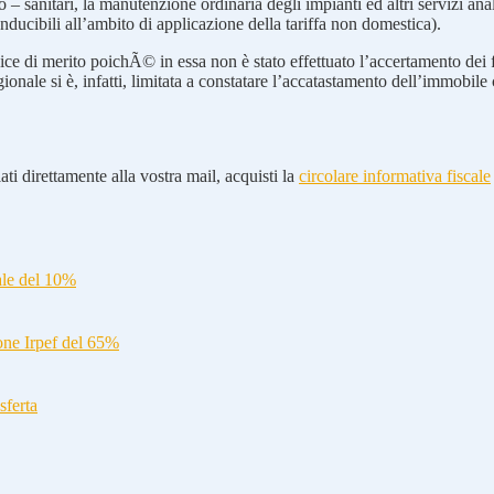
ico – sanitari, la manutenzione ordinaria degli impianti ed altri servizi a
conducibili all’ambito di applicazione della tariffa non domestica).
ce di merito poichÃ© in essa non è stato effettuato l’accertamento dei fat
le si è, infatti, limitata a constatare l’accatastamento dell’immobile co
ti direttamente alla vostra mail, acquisti la
circolare informativa fiscale
ale del 10%
ione Irpef del 65%
sferta