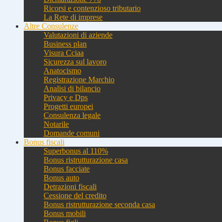
Ricorsi e contenzioso tributario
La Rete di imprese
Altre Consulenze
Valutazioni di aziende
Business plan
Visura Cciaa
Sicurezza sul lavoro
Anatocismo
Registrazione Marchio
Analisi di bilancio
Privacy e Dps
Progetti europei
Consulenza legale
Notarile
Domande comuni
Bonus fiscali
Superbonus al 110%
Bonus ristrutturazione casa
Bonus facciate
Bonus auto
Detrazioni fiscali
Cessione del credito
Bonus ristrutturazione seconda casa
Bonus mobili