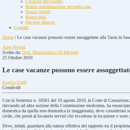
Cessione del credito
Bonus ristrutturazione seconda casa
Bonus mobili
Bonus figli
Decreto rilancio
Contatti
Home
/
Le case vacanze possono essere assoggettate alla Tarsu in bas
Altre Novità
Scritto da:
Dott. Massimiliano Di Michele
25 Ottobre 2010
Le case vacanze possono essere assoggettate
Scarica il pdf
Condividi
Con la Sentenza n. 18501 del 10 agosto 2010, la Corte di Cassazione
rinviando ad altra sezione della Commissione medesima, ha enunciato il 
domestica da quella non domestica (e maggiorata), deve considerasi sog
civile, che presti al locatario servizi che eccedono la locazione e sono p
Deve, infatti, guardarsi alla natura effettiva del rapporto tra il proprie