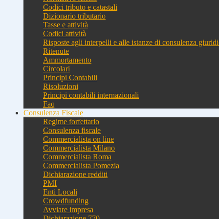
Codici tributo e catastali
Dizionario tributario
Tasse e attività
Codici attività
Risposte agli interpelli e alle istanze di consulenza giurid
Ritenute
Ammortamento
Circolari
Principi Contabili
Risoluzioni
Principi contabili internazionali
Faq
Consulenza Fiscale
Regime forfettario
Consulenza fiscale
Commercialista on line
Commercialista Milano
Commercialista Roma
Commercialista Pomezia
Dichiarazione redditi
PMI
Enti Locali
Crowdfunding
Avviare impresa
Dichiarazione 770