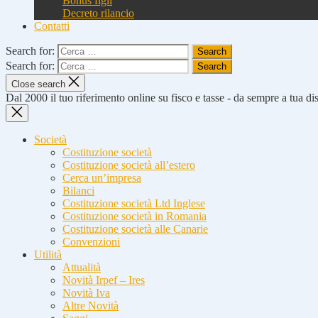
Bonus figli
Decreto rilancio
Contatti
Search for:
Search for:
Close search
Dal 2000 il tuo riferimento online su fisco e tasse - da sempre a tua d
Società
Costituzione società
Costituzione società all’estero
Cerca un’impresa
Bilanci
Costituzione società Ltd Inglese
Costituzione società in Romania
Costituzione società alle Canarie
Convenzioni
Utilità
Attualità
Novità Irpef – Ires
Novità Iva
Altre Novità