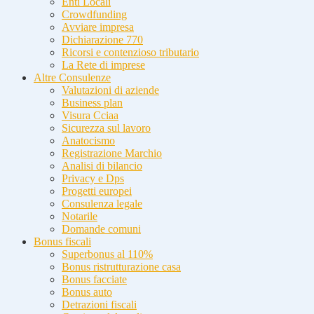
Enti Locali
Crowdfunding
Avviare impresa
Dichiarazione 770
Ricorsi e contenzioso tributario
La Rete di imprese
Altre Consulenze
Valutazioni di aziende
Business plan
Visura Cciaa
Sicurezza sul lavoro
Anatocismo
Registrazione Marchio
Analisi di bilancio
Privacy e Dps
Progetti europei
Consulenza legale
Notarile
Domande comuni
Bonus fiscali
Superbonus al 110%
Bonus ristrutturazione casa
Bonus facciate
Bonus auto
Detrazioni fiscali