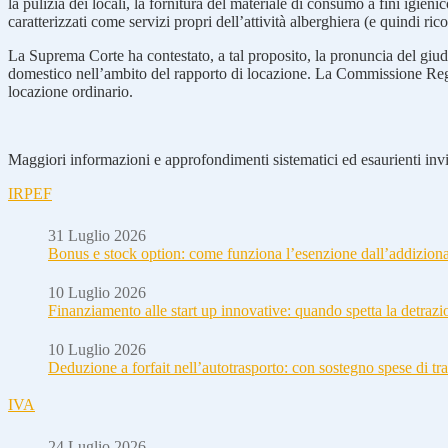
la pulizia dei locali, la fornitura del materiale di consumo a fini igien
caratterizzati come servizi propri dell’attività alberghiera (e quindi ri
La Suprema Corte ha contestato, a tal proposito, la pronuncia del giudi
domestico nell’ambito del rapporto di locazione. La Commissione Regiona
locazione ordinario.
Maggiori informazioni e approfondimenti sistematici ed esaurienti invia
IRPEF
31 Luglio 2026
Bonus e stock option: come funziona l’esenzione dall’addizion
10 Luglio 2026
Finanziamento alle start up innovative: quando spetta la detraz
10 Luglio 2026
Deduzione a forfait nell’autotrasporto: con sostegno spese di tra
IVA
24 Luglio 2026