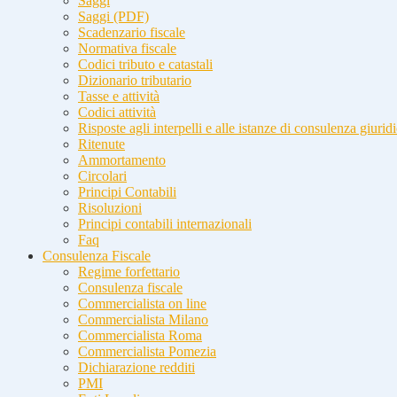
Saggi
Saggi (PDF)
Scadenzario fiscale
Normativa fiscale
Codici tributo e catastali
Dizionario tributario
Tasse e attività
Codici attività
Risposte agli interpelli e alle istanze di consulenza giurid
Ritenute
Ammortamento
Circolari
Principi Contabili
Risoluzioni
Principi contabili internazionali
Faq
Consulenza Fiscale
Regime forfettario
Consulenza fiscale
Commercialista on line
Commercialista Milano
Commercialista Roma
Commercialista Pomezia
Dichiarazione redditi
PMI