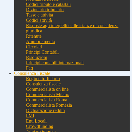
Codici tributo e catastali
Dizionario tributario
Tasse e attività
Codici attività
Risposte agli interpelli e alle istanze di consulenza
giuridica
Ritenute
Ammortamento
Circolari
Principi Contabili
Risoluzioni
Principi contabili internazionali
Faq
Consulenza Fiscale
Regime forfettario
Consulenza fiscale
Commercialista on line
Commercialista Milano
Commercialista Roma
Commercialista Pomezia
Dichiarazione redditi
PMI
Enti Locali
Crowdfunding
Avviare impresa