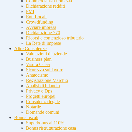
Commercialista Pomezia
Dichiarazione redditi
PMI
Enti Locali
Crowdfunding
Avviare impresa
Dichiarazione 770
Ricorsi e contenzioso tributario
La Rete di imprese
Altre Consulenze
Valutazioni di aziende
Business plan
Visura Cciaa
Sicurezza sul lavoro
Anatocismo
Registrazione Marchio
Analisi di bilancio
Privacy e Dps
Progetti europei
Consulenza legale
Notarile
Domande comuni
Bonus fiscali
Superbonus al 110%
Bonus ristrutturazione casa