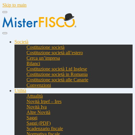
Skip to main
Società
Costituzione società
Costituzione società all’estero
Cerca un’impresa
Bilanci
Costituzione società Ltd Inglese
Costituzione società in Romania
Costituzione società alle Canarie
Convenzioni
Utilità
Attualità
Novità Irpef – Ires
Novità Iva
Altre Novità
Saggi
Saggi (PDF)
Scadenzario fiscale
Normativa fiscale