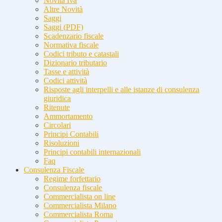
Novità Iva
Altre Novità
Saggi
Saggi (PDF)
Scadenzario fiscale
Normativa fiscale
Codici tributo e catastali
Dizionario tributario
Tasse e attività
Codici attività
Risposte agli interpelli e alle istanze di consulenza
giuridica
Ritenute
Ammortamento
Circolari
Principi Contabili
Risoluzioni
Principi contabili internazionali
Faq
Consulenza Fiscale
Regime forfettario
Consulenza fiscale
Commercialista on line
Commercialista Milano
Commercialista Roma