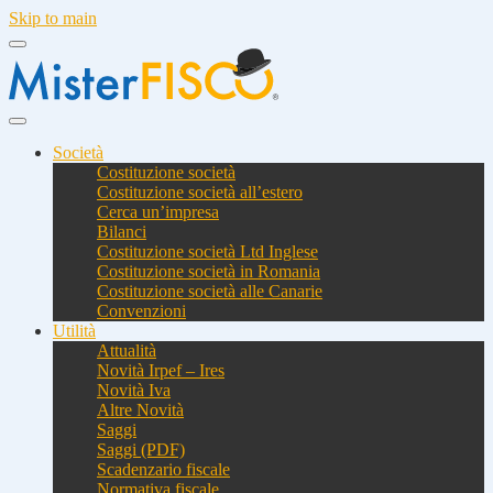
Skip to main
Società
Costituzione società
Costituzione società all’estero
Cerca un’impresa
Bilanci
Costituzione società Ltd Inglese
Costituzione società in Romania
Costituzione società alle Canarie
Convenzioni
Utilità
Attualità
Novità Irpef – Ires
Novità Iva
Altre Novità
Saggi
Saggi (PDF)
Scadenzario fiscale
Normativa fiscale