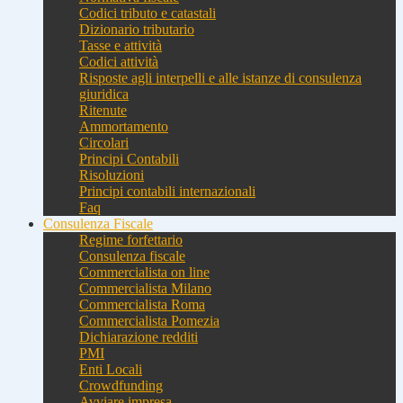
Codici tributo e catastali
Dizionario tributario
Tasse e attività
Codici attività
Risposte agli interpelli e alle istanze di consulenza
giuridica
Ritenute
Ammortamento
Circolari
Principi Contabili
Risoluzioni
Principi contabili internazionali
Faq
Consulenza Fiscale
Regime forfettario
Consulenza fiscale
Commercialista on line
Commercialista Milano
Commercialista Roma
Commercialista Pomezia
Dichiarazione redditi
PMI
Enti Locali
Crowdfunding
Avviare impresa