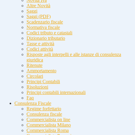
Novità Iva
Altre Novità
Saggi
Saggi (PDF)
Scadenzario fiscale
Normativa fiscale
Codici tributo e catastali
Dizionario tributario
Tasse e attività
Codici attività
Risposte agli interpelli e alle istanze di consulenza
giuridica
Ritenute
Ammortamento
Circolari
Principi Contabili
Risoluzioni
Principi contabili internazionali
Faq
Consulenza Fiscale
Regime forfettario
Consulenza fiscale
Commercialista on line
Commercialista Milano
Commercialista Roma