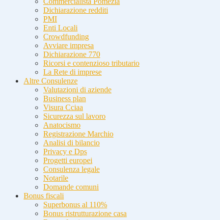
Commercialista Pomezia
Dichiarazione redditi
PMI
Enti Locali
Crowdfunding
Avviare impresa
Dichiarazione 770
Ricorsi e contenzioso tributario
La Rete di imprese
Altre Consulenze
Valutazioni di aziende
Business plan
Visura Cciaa
Sicurezza sul lavoro
Anatocismo
Registrazione Marchio
Analisi di bilancio
Privacy e Dps
Progetti europei
Consulenza legale
Notarile
Domande comuni
Bonus fiscali
Superbonus al 110%
Bonus ristrutturazione casa